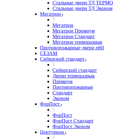
Стальные двери ТД ТЕРМО
Стальные двери ТД Эконом
Мегатрон
Мегатрон
Мегатрон Премиум
Мегатрон Стандарт
Мегатрон терморазрыв
Противопожарные двери ei60
СЕЗАМ
Сибирский стандарт
Сибирский стандарт
Двери терморазрыв
Премиум
Противопожарные
Стандарт
Эконом
ФорПост
ФорПост
ФорПост Стандарт
ФорПост Эконом
Центурион