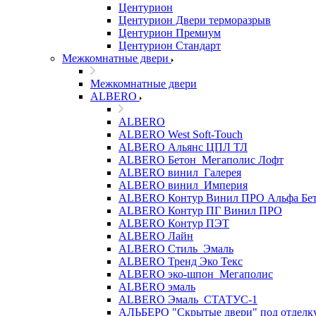
Центурион
Центурион Двери терморазрыв
Центурион Премиум
Центурион Стандарт
Межкомнатные двери
Межкомнатные двери
ALBERO
ALBERO
ALBERO West Soft-Touch
ALBERO Альянс ЦПЛ ТЛ
ALBERO Бетон_Мегаполис Лофт
ALBERO винил_Галерея
ALBERO винил_Империя
ALBERO Контур Винил ПРО Альфа Бе
ALBERO Контур ПГ Винил ПРО
ALBERO Контур ПЭТ
ALBERO Лайн
ALBERO Стиль_Эмаль
ALBERO Тренд Эко Текс
ALBERO эко-шпон_Мегаполис
ALBERO эмаль
ALBERO Эмаль_СТАТУС-1
АЛЬБЕРО "Скрытые двери" под отделк