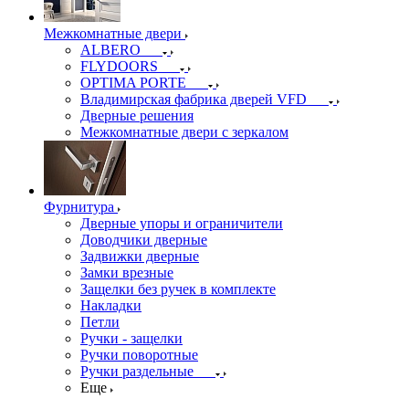
Межкомнатные двери
ALBERO
FLYDOORS
OPTIMA PORTE
Владимирская фабрика дверей VFD
Дверные решения
Межкомнатные двери c зеркалом
Фурнитура
Дверные упоры и ограничители
Доводчики дверные
Задвижки дверные
Замки врезные
Защелки без ручек в комплекте
Накладки
Петли
Ручки - защелки
Ручки поворотные
Ручки раздельные
Еще