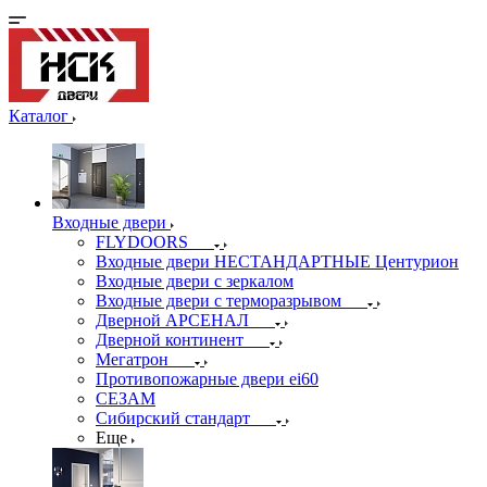
Каталог
Входные двери
FLYDOORS
Входные двери НЕСТАНДАРТНЫЕ Центурион
Входные двери с зеркалом
Входные двери с терморазрывом
Дверной АРСЕНАЛ
Дверной континент
Мегатрон
Противопожарные двери ei60
СЕЗАМ
Сибирский стандарт
Еще