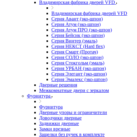
Владимирская фабрика дверей VFD
Владимирская фабрика дверей VFD
Серия Авант (эко-шпон)
Серия Атум (эко-шпон)
Серия Атум ПРО (эко-шпон)
Серия Бейсик (эко-шпон)
Серия Винтер (эмаль)
Серия НЕКСТ (Hard flex)
Серия Смарт (Протач)
Серия СОЛО (эко-шпон)
Серия Стокгольм (эмаль)
Серия УРБАН (эко-шпон)
Серия Элегант (эко-шпон)
Серия Эмалекс (эко-шпон)
Дверные решения
Межкомнатные двери c зеркалом
Фурнитура
Фурнитура
Дверные упоры и ограничители
Доводчики дверные
Задвижки дверные
Замки врезные
Защелки без ручек в комплекте