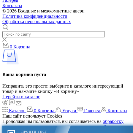
Галерея
Контакты
© 2026 Входные и межкомнатные двери
Политика конфиденциальности
Обработка персональных данных
0
Корзина
Ваша корзина пуста
Исправить это просто: выберите в каталоге интересующий
товар и нажмите кнопку «В корзину»
Перейти в каталог
Каталог
0
Корзина
Услуги
Галерея
Контакты
Наш сайт использует Cookies
Продолжая им пользоваться, вы соглашаетесь на
обработку
персональных данных
в соответствии с
политикой в
отношении обработки персональных данных
ПРОЙТИ ТЕСТ