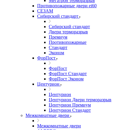
Мегатрон терморазрыв
Противопожарные двери ei60
СЕЗАМ
Сибирский стандарт
Сибирский стандарт
Двери терморазрыв
Премиум
Противопожарные
Стандарт
Эконом
ФорПост
ФорПост
ФорПост Стандарт
ФорПост Эконом
Центурион
Центурион
Центурион Двери терморазрыв
Центурион Премиум
Центурион Стандарт
Межкомнатные двери
Межкомнатные двери