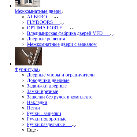
Межкомнатные двери
ALBERO
FLYDOORS
OPTIMA PORTE
Владимирская фабрика дверей VFD
Дверные решения
Межкомнатные двери c зеркалом
Фурнитура
Дверные упоры и ограничители
Доводчики дверные
Задвижки дверные
Замки врезные
Защелки без ручек в комплекте
Накладки
Петли
Ручки - защелки
Ручки поворотные
Ручки раздельные
Еще