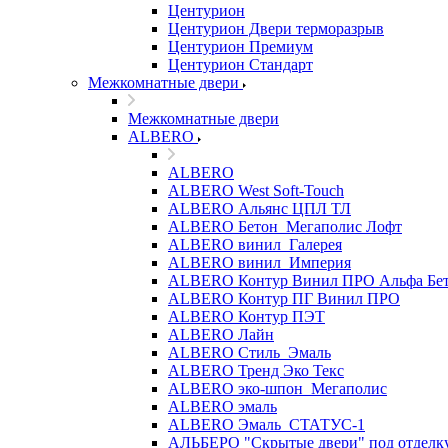
Центурион
Центурион Двери терморазрыв
Центурион Премиум
Центурион Стандарт
Межкомнатные двери
Межкомнатные двери
ALBERO
ALBERO
ALBERO West Soft-Touch
ALBERO Альянс ЦПЛ ТЛ
ALBERO Бетон_Мегаполис Лофт
ALBERO винил_Галерея
ALBERO винил_Империя
ALBERO Контур Винил ПРО Альфа Бе
ALBERO Контур ПГ Винил ПРО
ALBERO Контур ПЭТ
ALBERO Лайн
ALBERO Стиль_Эмаль
ALBERO Тренд Эко Текс
ALBERO эко-шпон_Мегаполис
ALBERO эмаль
ALBERO Эмаль_СТАТУС-1
АЛЬБЕРО "Скрытые двери" под отделк