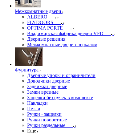
Межкомнатные двери
ALBERO
FLYDOORS
OPTIMA PORTE
Владимирская фабрика дверей VFD
Дверные решения
Межкомнатные двери c зеркалом
Фурнитура
Дверные упоры и ограничители
Доводчики дверные
Задвижки дверные
Замки врезные
Защелки без ручек в комплекте
Накладки
Петли
Ручки - защелки
Ручки поворотные
Ручки раздельные
Еще