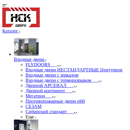
Каталог
Входные двери
FLYDOORS
Входные двери НЕСТАНДАРТНЫЕ Центурион
Входные двери с зеркалом
Входные двери с терморазрывом
Дверной АРСЕНАЛ
Дверной континент
Мегатрон
Противопожарные двери ei60
СЕЗАМ
Сибирский стандарт
Еще