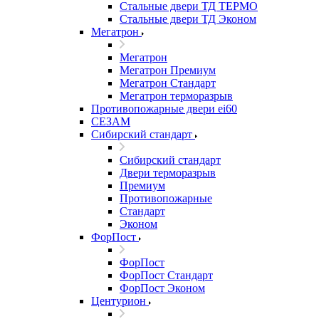
Стальные двери ТД ТЕРМО
Стальные двери ТД Эконом
Мегатрон
Мегатрон
Мегатрон Премиум
Мегатрон Стандарт
Мегатрон терморазрыв
Противопожарные двери ei60
СЕЗАМ
Сибирский стандарт
Сибирский стандарт
Двери терморазрыв
Премиум
Противопожарные
Стандарт
Эконом
ФорПост
ФорПост
ФорПост Стандарт
ФорПост Эконом
Центурион