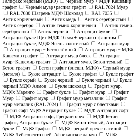
Галифакс медовый (МДФ)
Черный муар + МДФ Кашемир
графит
Черный муар+распил графит
RAL 7024 Муар
RAL 7030 Шагрень МДФ Шоколад
RAL 7035
Антик коричневый
Антик медь
Антик серебристый
Антик серебро
Антик темно-коричневый
Антик темно-
серебристый
Антик черный
Антрацит букле
Антрацит букле Щит МДФ 16 мм + зеркало с фацетом
Антрацит букле, МДФ Ясень золотистый
Антрацит муар
Антрацит муар + Бетон тёмный
Антрацит муар + МДФ
Кашемир графит
Антрацит муар блеск
Антрацит
муар+Кашемир графит
Антрацит муар, Бетон темный
Бетон графит
Бетон графит (внешн. МДФ) - Черный муар
(металл)
Букле антрацит
Букле графит
Букле графит
Букле серый
Букле черный
Букле черный
Букле
черный МДФ Алмон
Букле шоколад
Графит муар,
МДФ: Маренго
Графит букле
Графит муар
Графит
Муар
Графит муар
Графит муар металлик
Графит
муар металлик (RAL 7024)
Графит муар с блестками
Графит софт МДФ Антрацит букле
МДФ Антрацит софт
МДФ Антрацит софт, Грецкий орех
МДФ Бетон
графит; Антрацит букле
МДФ Бетон тёмный, Антрацит
букле
МДФ Графит
МДФ грецкий орех с патиной
МДФ Дуб соренто грей, Африканское лапачо
МДФ