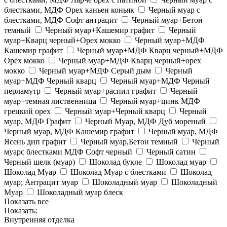
блестками, МДФ Орех каньен коньяк
Черный муар с
блестками, МДФ Софт антрацит
Черный муар+Бетон
темный
Черный муар+Кашемир графит
Черный
муар+Кварц черный+Орех мокко
Черный муар+МДФ
Кашемир графит
Черный муар+МДФ Кварц черный+МДФ
Орех мокко
Черный муар+МДФ Кварц черный+орех
мокко
Черный муар+МДФ Серый дым
Черный
муар+МДФ Черный кварц
Черный муар+МДФ Черный
перламутр
Черный муар+распил графит
Черный
муар+темная лиственница
Черный муар+цинк МДФ
грецкий орех
Черный муар+Черный кварц
Черный
муар, МДФ Графит
Черный Муар, МДФ Дуб мореный
Черный муар, МДФ Кашемир графит
Черный муар, МДФ
Ясень дип графит
Черный муар,Бетон темный
Черный
муарс блестками МДФ Софт черный
Черный сатин
Черный шелк (муар)
Шоколад букле
Шоколад муар
Шоколад Муар
Шоколад Муар с блестками
Шоколад
муар; Антрацит муар
Шоколадный муар
Шоколадный
Муар
Шоколадный муар блеск
Показать все
Показать:
Внутренняя отделка