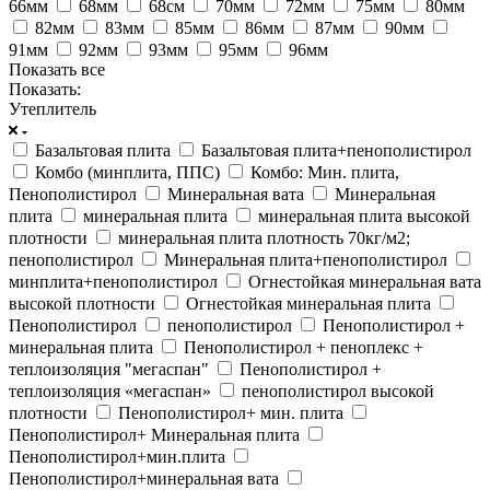
66мм
68мм
68см
70мм
72мм
75мм
80мм
82мм
83мм
85мм
86мм
87мм
90мм
91мм
92мм
93мм
95мм
96мм
Показать все
Показать:
Утеплитель
Базальтовая плита
Базальтовая плита+пенополистирол
Комбо (минплита, ППС)
Комбо: Мин. плита,
Пенополистирол
Минеральная вата
Минеральная
плита
минеральная плита
минеральная плита высокой
плотности
минеральная плита плотность 70кг/м2;
пенополистирол
Минеральная плита+пенополистирол
минплита+пенополистирол
Огнестойкая минеральная вата
высокой плотности
Огнестойкая минеральная плита
Пенополистирол
пенополистирол
Пенополистирол +
минеральная плита
Пенополистирол + пеноплекс +
теплоизоляция "мегаспан"
Пенополистирол +
теплоизоляция «мегаспан»
пенополистирол высокой
плотности
Пенополистирол+ мин. плита
Пенополистирол+ Минеральная плита
Пенополистирол+мин.плита
Пенополистирол+минеральная вата