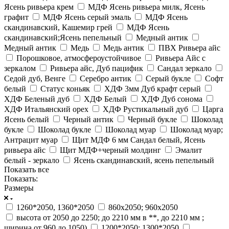
Ясень ривьера крем
МДФ Ясень ривьера милк, Ясень
графит
МДФ Ясень серый эмаль
МДФ Ясень
скандинавский, Кашемир грей
МДФ Ясень
скандинавский;Ясень пепельный
Медный антик
Медный антик
Медь
Медь антик
ПВХ Ривьера айс
Порошковое, атмосфероустойчивое
Ривьера Айс с
зеркалом
Ривьера айс, Дуб пацифик
Сандал зеркало
Седой дуб, Венге
Серебро антик
Серый букле
Софт
белый
Статус коньяк
ХДФ 3мм Дуб крафт серый
ХДФ Беленый дуб
ХДФ Белый
ХДФ Дуб сонома
ХДФ Итальянский орех
ХДФ Рустикальный дуб
Царга
Ясень белый
Черный антик
Черный букле
Шоколад
букле
Шоколад букле
Шоколад муар
Шоколад муар;
Антрацит муар
Щит МДФ 6 мм Сандал белый, Ясень
ривьера айс
Щит МДФ+черный молдинг
Эмалит
белый - зеркало
Ясень скандинавский, ясень пепельный
Показать все
Показать:
Размеры
1260*2050, 1360*2050
860х2050; 960х2050
высота от 2050 до 2250; до 2210 мм в **, до 2210 мм ;
ширина от 960 до 1050)
1200*2050; 1300*2050