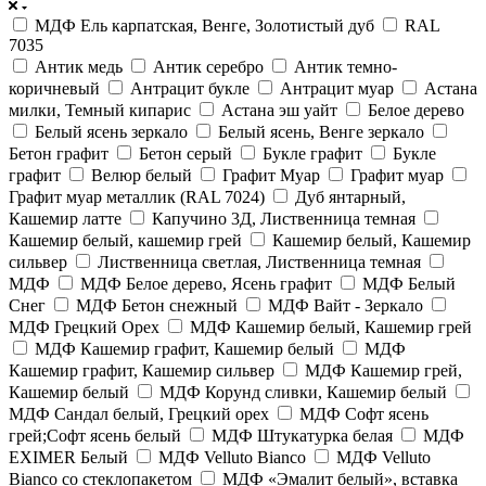
МДФ Ель карпатская, Венге, Золотистый дуб
RAL
7035
Антик медь
Антик серебро
Антик темно-
коричневый
Антрацит букле
Антрацит муар
Астана
милки, Темный кипарис
Астана эш уайт
Белое дерево
Белый ясень зеркало
Белый ясень, Венге зеркало
Бетон графит
Бетон серый
Букле графит
Букле
графит
Велюр белый
Графит Муар
Графит муар
Графит муар металлик (RAL 7024)
Дуб янтарный,
Кашемир латте
Капучино 3Д, Лиственница темная
Кашемир белый, кашемир грей
Кашемир белый, Кашемир
сильвер
Лиственница светлая, Лиственница темная
МДФ
МДФ Белое дерево, Ясень графит
МДФ Белый
Снег
МДФ Бетон снежный
МДФ Вайт - Зеркало
МДФ Грецкий Орех
МДФ Кашемир белый, Кашемир грей
МДФ Кашемир графит, Кашемир белый
МДФ
Кашемир графит, Кашемир сильвер
МДФ Кашемир грей,
Кашемир белый
МДФ Корунд сливки, Кашемир белый
МДФ Сандал белый, Грецкий орех
МДФ Софт ясень
грей;Софт ясень белый
МДФ Штукатурка белая
МДФ
EXIMER Белый
МДФ Velluto Bianco
МДФ Velluto
Bianco со стеклопакетом
МДФ «Эмалит белый», вставка