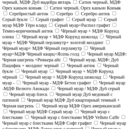
черный, МДФ Дуб мадейра янтарь
Сатин черный, МДФ
Орех каньон коньяк
Сатин черный, Орех каньон Коньяк
Серебристый антик
Серебро
Серебро антик
Серый букле
Серый графит
Серый муар
Серый
муар МДФ Тёрн клауд
Серый муар+Распил графит
Темно-коричневый антик
Чёрный муар + МДФ Корунд
олива
Чёрный муар + МДФ Корунд шоколад
Чёрный
муар + МДФ Чёрный перламутр+ золотой молдинг
Чёрный муар+ МДФ Чёрный перламутр
Чёрный
муар+МДФ Чёрный кварц+Ясень голд
Черный муар МДФ:
Черная шагрень +Ривьера айс
Черный муар, МДФ: Дуб
Пацифик + молдинг черный
Черный антик
Черный
букле
Черный муар
Черный муар + МДФ Корунд
чёрный
Черный муар + МДФ Корунд шоколад
Черный
муар -
Черный муар - МДФ Бетон графит
Черный муар
-МДФ Велюто Авокадо
Черный муар / МДФ Дуб серый
Черный муар блеск
Черный муар Дуб медовый с
патиной
Черный муар МДФ Дуб квартирный темный +
Черная шагрень
Черный муар МДФ Орех американский
Черный муар МДФ Серый муар
Черный муар с
блестками
Черный муар с блестками МДФ Velluto Caffe
Черный муар с блестками МДФ Софт графит
Черный муар
с блестками, МДФ Ларче орех с патиной
Черный муар с