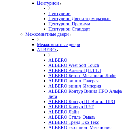
Центурион
Центурион
Центурион Двери терморазрыв
Центурион Премиум
Центурион Стандарт
Межкомнатные двери
Межкомнатные двери
ALBERO
ALBERO
ALBERO West Soft-Touch
ALBERO Альянс ЦПЛ ТЛ
ALBERO Бетон_Мегаполис Лофт
ALBERO винил_Галерея
ALBERO винил_Империя
ALBERO Контур Винил ПРО Альфа
Бета
ALBERO Контур ПГ Винил ПРО
ALBERO Контур ПЭТ
ALBERO Лайн
ALBERO Стиль_Эмаль
ALBERO Тренд Эко Текс
ALBERO эко-шпон_Мегаполис