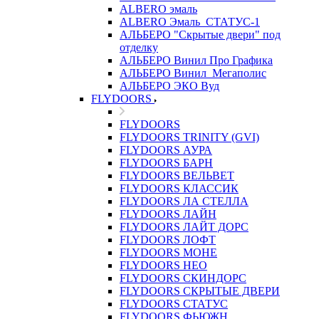
ALBERO эмаль
ALBERO Эмаль_СТАТУС-1
АЛЬБЕРО "Скрытые двери" под
отделку
АЛЬБЕРО Винил Про Графика
АЛЬБЕРО Винил_Мегаполис
АЛЬБЕРО ЭКО Вуд
FLYDOORS
FLYDOORS
FLYDOORS TRINITY (GVI)
FLYDOORS АУРА
FLYDOORS БАРН
FLYDOORS ВЕЛЬВЕТ
FLYDOORS КЛАССИК
FLYDOORS ЛА СТЕЛЛА
FLYDOORS ЛАЙН
FLYDOORS ЛАЙТ ДОРС
FLYDOORS ЛОФТ
FLYDOORS МОНЕ
FLYDOORS НЕО
FLYDOORS СКИНДОРС
FLYDOORS СКРЫТЫЕ ДВЕРИ
FLYDOORS СТАТУС
FLYDOORS ФЬЮЖН