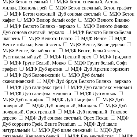
МДФ Бетон снежный
МДФ Бетон снежный, Астана
милки, Неаполь грей
МДФ Бетон снежный, Бетон графит
МДФ Бетон снежный, Дуб сонома светлый
МДФ Бетон
хафит
МДФ Велюр белый софт
МДФ Велюто Биянко
МДФ Велюто Биянко - зеркало
МДФ Велюто биянко,
Дуб сонома светлый- зеркало
МДФ Велюто Биянко/Белая
шагрень
МДФ Велюто Гелато
МДФ Венге
МДФ
Венге тобакко, Белый ясень
МДФ Венге, Белое дерево
МДФ Венге, Белый ясень
МДФ Венге, Белый ясень,
Рустикальный дуб
МДФ Грецкий орех
МДФ Гриджио
МДФ Грунт Белый, Мокко
МДФ Грунт белый, Софт
графит
МДФ Дуб арктик
МДФ Дуб Арктик горизонт
МДФ Дуб Беловежский
МДФ Дуб белый
скандинавский
МДФ Дуб браун,Велюто Биянко - зеркало
МДФ Дуб галифакс грей
МДФ Дуб галифакс медовый
МДФ Дуб галифакс медовый
МДФ Дуб коньяк
МДФ Дуб пацифик
МДФ Дуб Пацифик
МДФ Дуб
полярный
МДФ Дуб полярный, Миндаль
МДФ Дуб
полярный, Орех грецкий
МДФ Дуб полярный, Тиковое
дерево
МДФ Дуб сонома светлый, Орех Пекан
МДФ
Дуб сорренто Грей, Венге Premium
МДФ Дуб шале
натуральный
МДФ Дуб шале снежный
МДФ Дуб
янтарный, Кашемир белый
МДФ Ель альпийская
МДФ