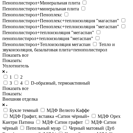
Пенополистирол+Минеральная плита
Пенополистирол+минеральная плита
Пенополистирол+Пеноплекс
Пенополистирол+Пеноплекс+теплоизоляция "магаспан"
Пенополистирол+Пеноплекс+теплоизоляция "мегаспан"
Пенополистирол+теплоизоляция "мегаспан"
пенополистирол+теплоизоляция "мегаспан"
Пенополистирол+Теплоизоляция мегаспан
Тепло и
звукоизоляция, базальтовая плита+пенополистирол
Показать все
Показать:
Уплотнитель
1
2
3
4
D-образный, термоактивный
Показать все
Показать:
Внешняя отделка
Букле темный
МДФ Велюто Каффе
МДФ Графит, вставка «Сатин чёрный»
МДФ Орех
Кантри Патина
МДФ Сатин графит
МДФ Сатин
чёрный
Пепельный муар
Черный матовый /Дуб