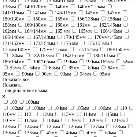
132мм
135мм
135мм/115мм
137мм
138/119мм
138мм
140/120мм
140мм
140мм/125мм
141/115мм
141мм
145/115мм
145мм
147мм
150/130мм
150мм
155мм
156/136мм
156мм
158мм
160/180мм
160мм
161мм
162/145мм
162мм
164/144мм
165 мм
165мм
166/140мм
166/146мм
167/148мм
170/145мм
170мм/145мм
171/152мм
173/154мм
175 мм
175/155мм
175мм/145мм
175мм/155мм
177/152мм
180/160 мм
180мм
182/163мм
184/161мм
186/161мм
186/164мм
190/165мм
190мм
190мм/165мм
52мм
53мм
54мм
63мм
65мм
80мм
84мм
85мм
90мм
90см
93мм
94мм
95мм
Показать все
Показать:
Толщина полотна,мм
100
100мм
102мм
103мм
104мм
105мм
106мм
110
110мм
112
112мм
113мм
114мм
115мм
116мм
117мм
118мм
119мм
120мм
121мм
123мм
124мм
125мм
126мм
127мм
128мм
130мм
133мм
45мм
46мм
50мм
60мм