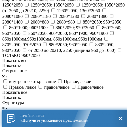
1250*2050
1250*2050; 1350*2050
1250*2050; 1350*2050
(от 2050 до 20210, 2250)
1260*2050; 1360*2050
2080*1080
2080*1180
2080*1280
2080*1380
2080*1480
2080*880
2080*980
850*2050; 950*2050
860*1900; 960*1900
860*2050; 950*2050
860*2050;
960*2050
860*2050; 960*2050; 860*1900; 960*1900
860х1800мм,960х1800мм, 860х1900мм,960х1900мм
870*2050; 970*2050
880*2050; 960*2050
880*2050;
980*2050
от 2050 до 20210, 2250 (ширина 960 до 1050)
ТОЛЬКО 960*2050
Показать все
Показать:
Открывание
внутреннее открывание
Правое, левое
Правое/ левое
правое/левое
Правое/левое
Показать все
Показать:
Фурнитура
две петли на подшипниках закрытого типа
Хром
ПРОЙТИ ТЕСТ
матовый на квадратном основании
«Получите уникальное предложение»
Цилиндровый механизм на усмотрение производителя