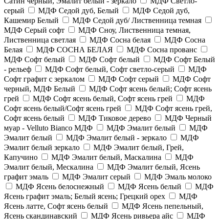
Сатин черный, Эмалит белый - зеркало
МДФ Светло-
серый
МДФ Седой дуб, Белый
МДФ Седой дуб,
Кашемир Белый
МДФ Седой дуб/ Лиственница темная
МДФ Серый софт
МДФ Сноу, Лиственница темная,
Лиственница светлая
МДФ Сосна белая
МДФ Сосна
Белая
МДФ СОСНА БЕЛАЯ
МДФ Сосна прованс
МДФ Софт белый
МДФ Софт белый
МДФ Софт Белый
- рельеф
МДФ Софт белый, Софт светло-серый
МДФ
Софт графит с зеркалом
МДФ Софт серый
МДФ Софт
черный, МДФ Белый
МДФ Софт ясень белый; Софт ясень
грей
МДФ Софт ясень белый, Софт ясень грей
МДФ
Софт ясень белый/Софт ясень грей
МДФ Софт ясень грей,
Софт ясень белый
МДФ Тиковое дерево
МДФ Черный
муар - Velluto Bianco МДФ
МДФ Эмалит белый
МДФ
Эмалит белый
МДФ Эмалит белый - зеркало
МДФ
Эмалит белый зеркало
МДФ Эмалит белый, Грей,
Капучино
МДФ Эмалит белый, Маскалина
МДФ
Эмалит белый, Мескалина
МДФ Эмалит белый, Ясень
графит эмаль
МДФ Эмалит серый
МДФ Эмаль молоко
МДФ Ясень белоснежный
МДФ Ясень белый
МДФ
Ясень графит эмаль; Белый ясень; Грецкий орех
МДФ
Ясень латте, Софт ясень белый
МДФ Ясень пепельный,
Ясень скандинавский
МДФ Ясень ривьера айс
МДФ