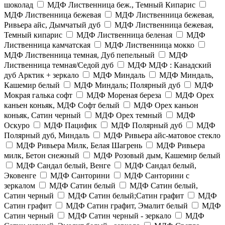
шоколад
МДФ Лиственница беж., Темный Кипарис
МДФ Лиственница бежевая
МДФ Лиственница бежевая,
Ривьера айс, Дымчатый дуб
МДФ Лиственница бежевая,
Темный кипарис
МДФ Лиственница беленая
МДФ
Лиственница камчатская
МДФ Лиственница мокко
МДФ Лиственница темная, Дуб пепельный
МДФ
Лиственница темная/Седой дуб
МДФ МДФ : Канадский
дуб Арктик + зеркало
МДФ Миндаль
МДФ Миндаль,
Кашемир белый
МДФ Миндаль; Полярный дуб
МДФ
Мокрая галька софт
МДФ Мореная береза
МДФ Орех
каньен коньяк, МДФ Софт белый
МДФ Орех каньон
коньяк, Сатин черный
МДФ Орех темный
МДФ
Оскуро
МДФ Пацифик
МДФ Полярный дуб
МДФ
Полярный дуб, Миндаль
МДФ Ривьера айс-матовое стекло
МДФ Ривьера Милк, Белая Шагрень
МДФ Ривьера
милк, Бетон снежный
МДФ Розовый дым, Кашемир белый
МДФ Сандал белый, Венге
МДФ Сандал белый,
Эковенге
МДФ Санторини
МДФ Санторини с
зеркалом
МДФ Сатин белый
МДФ Сатин белый,
Сатин черный
МДФ Сатин белый;Сатин графит
МДФ
Сатин графит
МДФ Сатин графит, Эмалит белый
МДФ
Сатин черный
МДФ Сатин черный - зеркало
МДФ