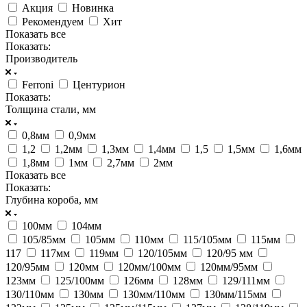
Акция
Новинка
Рекомендуем
Хит
Показать все
Показать:
Производитель
Ferroni
Центурион
Показать:
Толщина стали, мм
0,8мм
0,9мм
1,2
1,2мм
1,3мм
1,4мм
1,5
1,5мм
1,6мм
1,8мм
1мм
2,7мм
2мм
Показать все
Показать:
Глубина короба, мм
100мм
104мм
105/85мм
105мм
110мм
115/105мм
115мм
117
117мм
119мм
120/105мм
120/95 мм
120/95мм
120мм
120мм/100мм
120мм/95мм
123мм
125/100мм
126мм
128мм
129/111мм
130/110мм
130мм
130мм/110мм
130мм/115мм