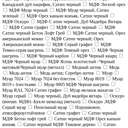
Канадский дуб пацифик, Сатин черный
МДФ Лесной орех
МДФ Муар черный
МДФ Муар черный, Сатин
зеленый
МДФ Орех каньон коньяк, Сатин черный
МДФ Оскуро
МДФ С атин черный, Дуб Мадейра Янтарь
МДФ Сатин графит
МДФ Сатин черный
МДФ
Сатин черный Бетон Лофт Грей
МДФ Сатин черный, Орех
американский мокко
МДФ Сатин черный; Орех
Американский мокко
МДФ Серый графит
МДФ
Темно-серая шагрень
МДФ Темный орех
МДФ Черная
шагрень
МДФ Черный карбон
МДФ Черный кварц
МДФ Черный муар
МДФ Ясень золотистый / Черный
матовый/Черный муар (металл)
Медный антик
Медь
Медь антик
Медь антик; Серебро антик
Муар
Муар 7024
Муар 7024 без блесток
Муар 8019
Муар
8019 с блестками
Муар 9005 МДФ Черная шагрень
Муар RAL 7024 Сатин графит
Муар меланж махагон
Муар серый
Муар черный, Дуб мадейра янтарь
Оскуро
(внешн. МДФ) -Букле шоколад (металл)
Оскуро ,МДФ
Серый муар
Пепельный муар
Порошковое,
атмосфероустойчивое
Сатин графит
Сатин черный
МДФ Бетон лофт грей
Сатин черный МДФ Орех каньон
коньяк
Сатин черный МДФ Тиковое дерево
Сатин