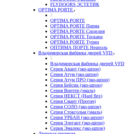
FLYDOORS ЭСТЕТИК
OPTIMA PORTE
OPTIMA PORTE
OPTIMA PORTE Парма
OPTIMA PORTE Сицилия
OPTIMA PORTE Тоскана
OPTIMA PORTE Турин
ОПТИМА ПОРТЕ Неаполь
Владимирская фабрика дверей VFD
Владимирская фабрика дверей VFD
Серия Авант (эко-шпон)
Серия Атум (эко-шпон)
Серия Атум ПРО (эко-шпон)
Серия Бейсик (эко-шпон)
Серия Винтер (эмаль)
Серия НЕКСТ (Hard flex)
Серия Смарт (Протач)
Серия СОЛО (эко-шпон)
Серия Стокгольм (эмаль)
Серия УРБАН (эко-шпон)
Серия Элегант (эко-шпон)
Серия Эмалекс (эко-шпон)
Дверные решения