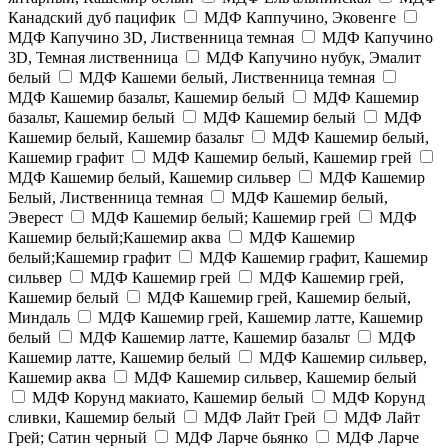
Канадский дуб пацифик
МДФ Каппучино, Эковенге
МДФ Капучино 3D, Лиственница темная
МДФ Капучино
3D, Темная лиственница
МДФ Капучино нубук, Эмалит
белый
МДФ Кашеми белый, Лиственница темная
МДФ Кашемир базальт, Кашемир белый
МДФ Кашемир
базальт, Кашемир белый
МДФ Кашемир белый
МДФ
Кашемир белый, Кашемир базальт
МДФ Кашемир белый,
Кашемир графит
МДФ Кашемир белый, Кашемир грей
МДФ Кашемир белый, Кашемир сильвер
МДФ Кашемир
Белый, Лиственница темная
МДФ Кашемир белый,
Эверест
МДФ Кашемир белый; Кашемир грей
МДФ
Кашемир белый;Кашемир аква
МДФ Кашемир
белый;Кашемир графит
МДФ Кашемир графит, Кашемир
сильвер
МДФ Кашемир грей
МДФ Кашемир грей,
Кашемир белый
МДФ Кашемир грей, Кашемир белый,
Миндаль
МДФ Кашемир грей, Кашемир латте, Кашемир
белый
МДФ Кашемир латте, Кашемир базальт
МДФ
Кашемир латте, Кашемир белый
МДФ Кашемир сильвер,
Кашемир аква
МДФ Кашемир сильвер, Кашемир белый
МДФ Корунд макиато, Кашемир белый
МДФ Корунд
сливки, Кашемир белый
МДФ Лайт Грей
МДФ Лайт
Грей; Сатин черный
МДФ Ларче бьянко
МДФ Ларче