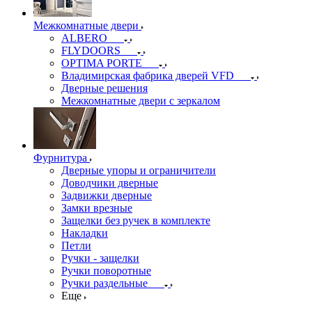
Межкомнатные двери
ALBERO
FLYDOORS
OPTIMA PORTE
Владимирская фабрика дверей VFD
Дверные решения
Межкомнатные двери c зеркалом
Фурнитура
Дверные упоры и ограничители
Доводчики дверные
Задвижки дверные
Замки врезные
Защелки без ручек в комплекте
Накладки
Петли
Ручки - защелки
Ручки поворотные
Ручки раздельные
Еще