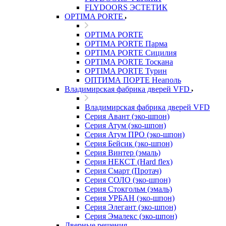
FLYDOORS ЭСТЕТИК
OPTIMA PORTE
OPTIMA PORTE
OPTIMA PORTE Парма
OPTIMA PORTE Сицилия
OPTIMA PORTE Тоскана
OPTIMA PORTE Турин
ОПТИМА ПОРТЕ Неаполь
Владимирская фабрика дверей VFD
Владимирская фабрика дверей VFD
Серия Авант (эко-шпон)
Серия Атум (эко-шпон)
Серия Атум ПРО (эко-шпон)
Серия Бейсик (эко-шпон)
Серия Винтер (эмаль)
Серия НЕКСТ (Hard flex)
Серия Смарт (Протач)
Серия СОЛО (эко-шпон)
Серия Стокгольм (эмаль)
Серия УРБАН (эко-шпон)
Серия Элегант (эко-шпон)
Серия Эмалекс (эко-шпон)
Дверные решения