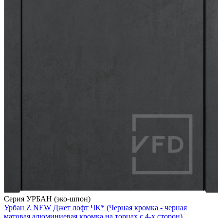
Серия УРБАН (эко-шпон)
Урбан Z NEW Джет лофт ЧК* (Черная кромка - черная
матовая алюминиевая кромка на торцах с 4-х сторон)