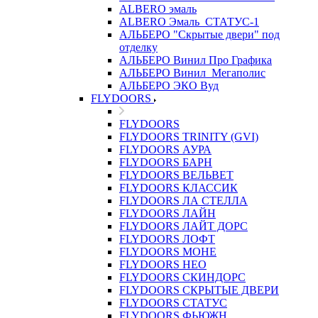
ALBERO эмаль
ALBERO Эмаль_СТАТУС-1
АЛЬБЕРО "Скрытые двери" под
отделку
АЛЬБЕРО Винил Про Графика
АЛЬБЕРО Винил_Мегаполис
АЛЬБЕРО ЭКО Вуд
FLYDOORS
FLYDOORS
FLYDOORS TRINITY (GVI)
FLYDOORS АУРА
FLYDOORS БАРН
FLYDOORS ВЕЛЬВЕТ
FLYDOORS КЛАССИК
FLYDOORS ЛА СТЕЛЛА
FLYDOORS ЛАЙН
FLYDOORS ЛАЙТ ДОРС
FLYDOORS ЛОФТ
FLYDOORS МОНЕ
FLYDOORS НЕО
FLYDOORS СКИНДОРС
FLYDOORS СКРЫТЫЕ ДВЕРИ
FLYDOORS СТАТУС
FLYDOORS ФЬЮЖН