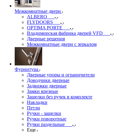
Межкомнатные двери
ALBERO
FLYDOORS
OPTIMA PORTE
Владимирская фабрика дверей VFD
Дверные решения
Межкомнатные двери c зеркалом
Фурнитура
Дверные упоры и ограничители
Доводчики дверные
Задвижки дверные
Замки врезные
Защелки без ручек в комплекте
Накладки
Петли
Ручки - защелки
Ручки поворотные
Ручки раздельные
Еще