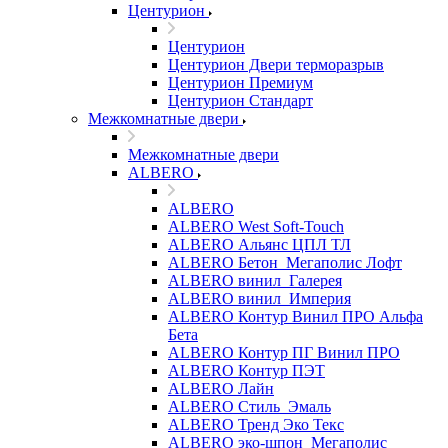
Центурион
Центурион
Центурион Двери терморазрыв
Центурион Премиум
Центурион Стандарт
Межкомнатные двери
Межкомнатные двери
ALBERO
ALBERO
ALBERO West Soft-Touch
ALBERO Альянс ЦПЛ ТЛ
ALBERO Бетон_Мегаполис Лофт
ALBERO винил_Галерея
ALBERO винил_Империя
ALBERO Контур Винил ПРО Альфа
Бета
ALBERO Контур ПГ Винил ПРО
ALBERO Контур ПЭТ
ALBERO Лайн
ALBERO Стиль_Эмаль
ALBERO Тренд Эко Текс
ALBERO эко-шпон_Мегаполис