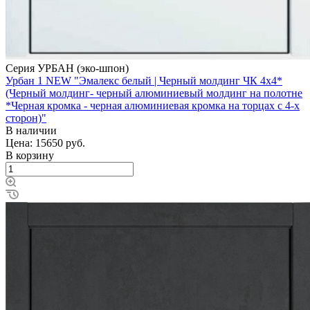
Серия УРБАН (эко-шпон)
Урбан 1 NEW "Эмалекс белый | Черный молдинг ЧК 4x4*
(Черный молдинг- черный алюминиевый молдинг на полотне
*Черная кромка - черная алюминиевая кромка на торцах с 4-х
сторон)"
В наличии
Цена: 15650
руб.
В корзину