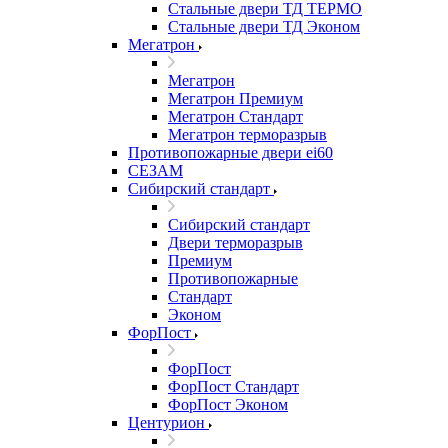
Стальные двери ТД ТЕРМО
Стальные двери ТД Эконом
Мегатрон
Мегатрон
Мегатрон Премиум
Мегатрон Стандарт
Мегатрон терморазрыв
Противопожарные двери ei60
СЕЗАМ
Сибирский стандарт
Сибирский стандарт
Двери терморазрыв
Премиум
Противопожарные
Стандарт
Эконом
ФорПост
ФорПост
ФорПост Стандарт
ФорПост Эконом
Центурион