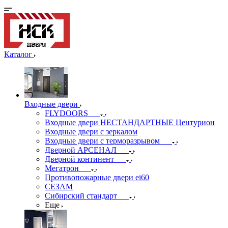
Каталог
Входные двери
FLYDOORS
Входные двери НЕСТАНДАРТНЫЕ Центурион
Входные двери с зеркалом
Входные двери с терморазрывом
Дверной АРСЕНАЛ
Дверной континент
Мегатрон
Противопожарные двери ei60
СЕЗАМ
Сибирский стандарт
Еще