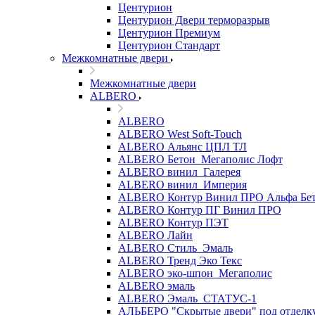
Центурион
Центурион Двери терморазрыв
Центурион Премиум
Центурион Стандарт
Межкомнатные двери
Межкомнатные двери
ALBERO
ALBERO
ALBERO West Soft-Touch
ALBERO Альянс ЦПЛ ТЛ
ALBERO Бетон_Мегаполис Лофт
ALBERO винил_Галерея
ALBERO винил_Империя
ALBERO Контур Винил ПРО Альфа Бе
ALBERO Контур ПГ Винил ПРО
ALBERO Контур ПЭТ
ALBERO Лайн
ALBERO Стиль_Эмаль
ALBERO Тренд Эко Текс
ALBERO эко-шпон_Мегаполис
ALBERO эмаль
ALBERO Эмаль_СТАТУС-1
АЛЬБЕРО "Скрытые двери" под отделк