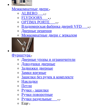
Межкомнатные двери
ALBERO
FLYDOORS
OPTIMA PORTE
Владимирская фабрика дверей VFD
Дверные решения
Межкомнатные двери c зеркалом
Фурнитура
Дверные упоры и ограничители
Доводчики дверные
Задвижки дверные
Замки врезные
Защелки без ручек в комплекте
Накладки
Петли
Ручки - защелки
Ручки поворотные
Ручки раздельные
Еще