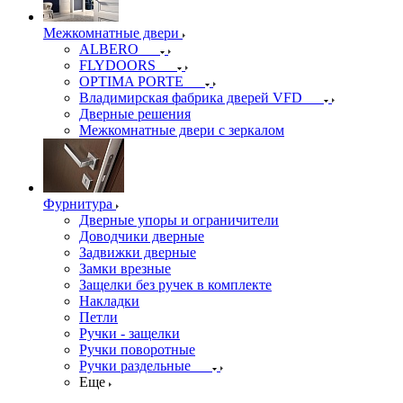
Межкомнатные двери
ALBERO
FLYDOORS
OPTIMA PORTE
Владимирская фабрика дверей VFD
Дверные решения
Межкомнатные двери c зеркалом
Фурнитура
Дверные упоры и ограничители
Доводчики дверные
Задвижки дверные
Замки врезные
Защелки без ручек в комплекте
Накладки
Петли
Ручки - защелки
Ручки поворотные
Ручки раздельные
Еще