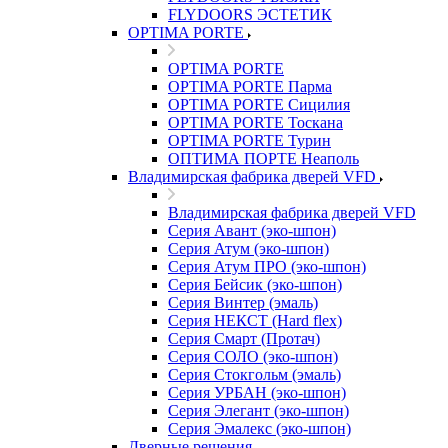
FLYDOORS ЭСТЕТИК
OPTIMA PORTE
OPTIMA PORTE
OPTIMA PORTE Парма
OPTIMA PORTE Сицилия
OPTIMA PORTE Тоскана
OPTIMA PORTE Турин
ОПТИМА ПОРТЕ Неаполь
Владимирская фабрика дверей VFD
Владимирская фабрика дверей VFD
Серия Авант (эко-шпон)
Серия Атум (эко-шпон)
Серия Атум ПРО (эко-шпон)
Серия Бейсик (эко-шпон)
Серия Винтер (эмаль)
Серия НЕКСТ (Hard flex)
Серия Смарт (Протач)
Серия СОЛО (эко-шпон)
Серия Стокгольм (эмаль)
Серия УРБАН (эко-шпон)
Серия Элегант (эко-шпон)
Серия Эмалекс (эко-шпон)
Дверные решения