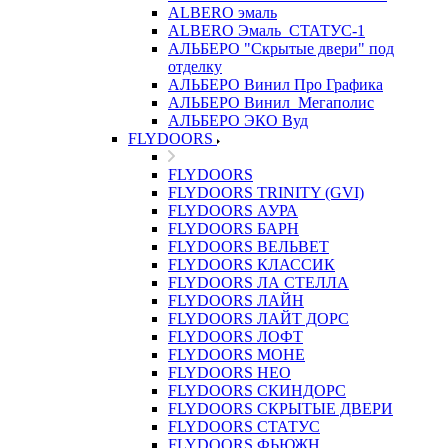
ALBERO эмаль
ALBERO Эмаль_СТАТУС-1
АЛЬБЕРО "Скрытые двери" под
отделку
АЛЬБЕРО Винил Про Графика
АЛЬБЕРО Винил_Мегаполис
АЛЬБЕРО ЭКО Вуд
FLYDOORS
FLYDOORS
FLYDOORS TRINITY (GVI)
FLYDOORS АУРА
FLYDOORS БАРН
FLYDOORS ВЕЛЬВЕТ
FLYDOORS КЛАССИК
FLYDOORS ЛА СТЕЛЛА
FLYDOORS ЛАЙН
FLYDOORS ЛАЙТ ДОРС
FLYDOORS ЛОФТ
FLYDOORS МОНЕ
FLYDOORS НЕО
FLYDOORS СКИНДОРС
FLYDOORS СКРЫТЫЕ ДВЕРИ
FLYDOORS СТАТУС
FLYDOORS ФЬЮЖН