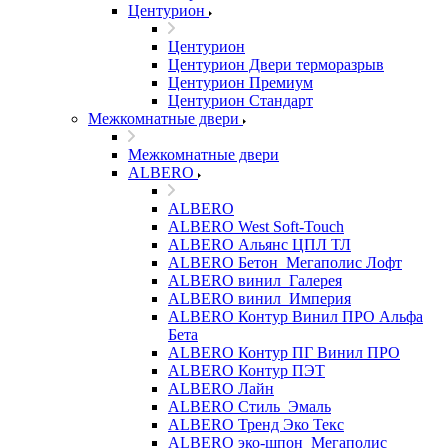
Центурион
Центурион
Центурион Двери терморазрыв
Центурион Премиум
Центурион Стандарт
Межкомнатные двери
Межкомнатные двери
ALBERO
ALBERO
ALBERO West Soft-Touch
ALBERO Альянс ЦПЛ ТЛ
ALBERO Бетон_Мегаполис Лофт
ALBERO винил_Галерея
ALBERO винил_Империя
ALBERO Контур Винил ПРО Альфа
Бета
ALBERO Контур ПГ Винил ПРО
ALBERO Контур ПЭТ
ALBERO Лайн
ALBERO Стиль_Эмаль
ALBERO Тренд Эко Текс
ALBERO эко-шпон_Мегаполис