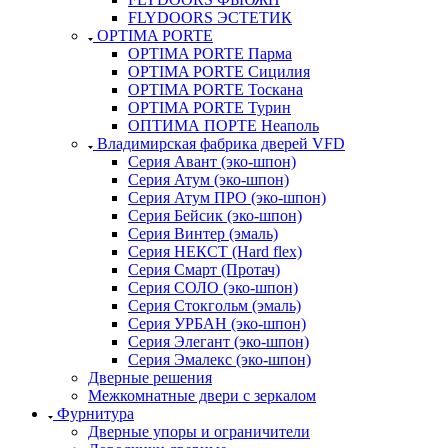
FLYDOORS ЭСТЕТИК
OPTIMA PORTE
OPTIMA PORTE Парма
OPTIMA PORTE Сицилия
OPTIMA PORTE Тоскана
OPTIMA PORTE Турин
ОПТИМА ПОРТЕ Неаполь
Владимирская фабрика дверей VFD
Серия Авант (эко-шпон)
Серия Атум (эко-шпон)
Серия Атум ПРО (эко-шпон)
Серия Бейсик (эко-шпон)
Серия Винтер (эмаль)
Серия НЕКСТ (Hard flex)
Серия Смарт (Протач)
Серия СОЛО (эко-шпон)
Серия Стокгольм (эмаль)
Серия УРБАН (эко-шпон)
Серия Элегант (эко-шпон)
Серия Эмалекс (эко-шпон)
Дверные решения
Межкомнатные двери c зеркалом
Фурнитура
Дверные упоры и ограничители