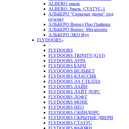
ALBERO эмаль
ALBERO Эмаль_СТАТУС-1
АЛЬБЕРО "Скрытые двери" под
отделку
АЛЬБЕРО Винил Про Графика
АЛЬБЕРО Винил_Мегаполис
АЛЬБЕРО ЭКО Вуд
FLYDOORS
FLYDOORS
FLYDOORS TRINITY (GVI)
FLYDOORS АУРА
FLYDOORS БАРН
FLYDOORS ВЕЛЬВЕТ
FLYDOORS КЛАССИК
FLYDOORS ЛА СТЕЛЛА
FLYDOORS ЛАЙН
FLYDOORS ЛАЙТ ДОРС
FLYDOORS ЛОФТ
FLYDOORS МОНЕ
FLYDOORS НЕО
FLYDOORS СКИНДОРС
FLYDOORS СКРЫТЫЕ ДВЕРИ
FLYDOORS СТАТУС
FLYDOORS ФЬЮЖН