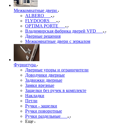
Межкомнатные двери
ALBERO
FLYDOORS
OPTIMA PORTE
Владимирская фабрика дверей VFD
Дверные решения
Межкомнатные двери c зеркалом
Фурнитура
Дверные упоры и ограничители
Доводчики дверные
Задвижки дверные
Замки врезные
Защелки без ручек в комплекте
Накладки
Петли
Ручки - защелки
Ручки поворотные
Ручки раздельные
Еще