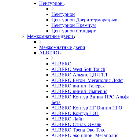
Центурион
Центурион
Центурион Двери терморазрыв
Центурион Премиум
Центурион Стандарт
Межкомнатные двери
Межкомнатные двери
ALBERO
ALBERO
ALBERO West Soft-Touch
ALBERO Альянс ЦПЛ ТЛ
ALBERO Бетон_Мегаполис Лофт
ALBERO винил_Галерея
ALBERO винил_Империя
ALBERO Контур Винил ПРО Альфа
Бета
ALBERO Контур ПГ Винил ПРО
ALBERO Контур ПЭТ
ALBERO Лайн
ALBERO Стиль_Эмаль
ALBERO Тренд Эко Текс
ALBERO эко-шпон_Мегаполис