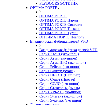
FLYDOORS ЭСТЕТИК
OPTIMA PORTE
OPTIMA PORTE
OPTIMA PORTE Парма
OPTIMA PORTE Сицилия
OPTIMA PORTE Тоскана
OPTIMA PORTE Турин
ОПТИМА ПОРТЕ Неаполь
Владимирская фабрика дверей VFD
Владимирская фабрика дверей VFD
Серия Авант (эко-шпон)
Серия Атум (эко-шпон)
Серия Атум ПРО (эко-шпон)
Серия Бейсик (эко-шпон)
Серия Винтер (эмаль)
Серия НЕКСТ (Hard flex)
Серия Смарт (Протач)
Серия СОЛО (эко-шпон)
Серия Стокгольм (эмаль)
Серия УРБАН (эко-шпон)
Серия Элегант (эко-шпон)
Серия Эмалекс (эко-шпон)
Дверные решения