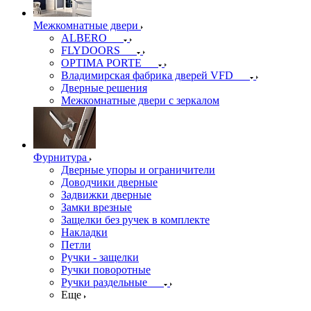
Межкомнатные двери
ALBERO
FLYDOORS
OPTIMA PORTE
Владимирская фабрика дверей VFD
Дверные решения
Межкомнатные двери c зеркалом
Фурнитура
Дверные упоры и ограничители
Доводчики дверные
Задвижки дверные
Замки врезные
Защелки без ручек в комплекте
Накладки
Петли
Ручки - защелки
Ручки поворотные
Ручки раздельные
Еще