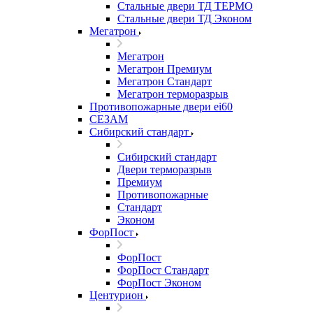
Стальные двери ТД ТЕРМО
Стальные двери ТД Эконом
Мегатрон
Мегатрон
Мегатрон Премиум
Мегатрон Стандарт
Мегатрон терморазрыв
Противопожарные двери ei60
СЕЗАМ
Сибирский стандарт
Сибирский стандарт
Двери терморазрыв
Премиум
Противопожарные
Стандарт
Эконом
ФорПост
ФорПост
ФорПост Стандарт
ФорПост Эконом
Центурион