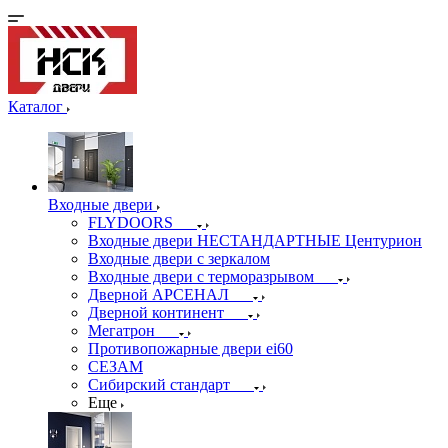
Каталог
Входные двери
FLYDOORS
Входные двери НЕСТАНДАРТНЫЕ Центурион
Входные двери с зеркалом
Входные двери с терморазрывом
Дверной АРСЕНАЛ
Дверной континент
Мегатрон
Противопожарные двери ei60
СЕЗАМ
Сибирский стандарт
Еще