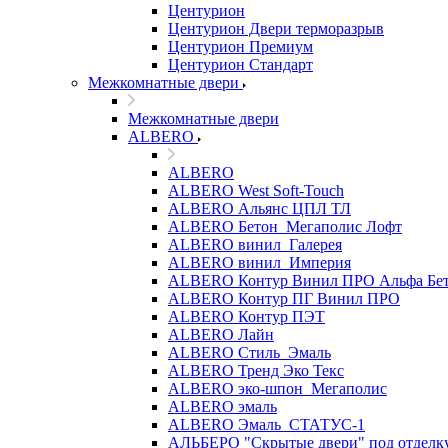
Центурион
Центурион Двери терморазрыв
Центурион Премиум
Центурион Стандарт
Межкомнатные двери
Межкомнатные двери
ALBERO
ALBERO
ALBERO West Soft-Touch
ALBERO Альянс ЦПЛ ТЛ
ALBERO Бетон_Мегаполис Лофт
ALBERO винил_Галерея
ALBERO винил_Империя
ALBERO Контур Винил ПРО Альфа Бе
ALBERO Контур ПГ Винил ПРО
ALBERO Контур ПЭТ
ALBERO Лайн
ALBERO Стиль_Эмаль
ALBERO Тренд Эко Текс
ALBERO эко-шпон_Мегаполис
ALBERO эмаль
ALBERO Эмаль_СТАТУС-1
АЛЬБЕРО "Скрытые двери" под отделк