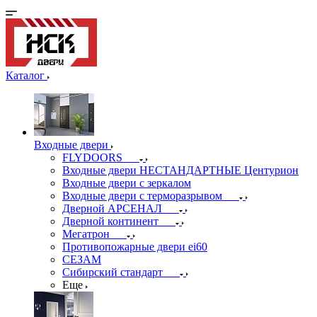
Каталог
Входные двери
FLYDOORS
Входные двери НЕСТАНДАРТНЫЕ Центурион
Входные двери с зеркалом
Входные двери с терморазрывом
Дверной АРСЕНАЛ
Дверной континент
Мегатрон
Противопожарные двери ei60
СЕЗАМ
Сибирский стандарт
Еще