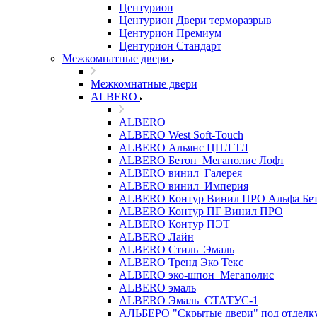
Центурион
Центурион Двери терморазрыв
Центурион Премиум
Центурион Стандарт
Межкомнатные двери
Межкомнатные двери
ALBERO
ALBERO
ALBERO West Soft-Touch
ALBERO Альянс ЦПЛ ТЛ
ALBERO Бетон_Мегаполис Лофт
ALBERO винил_Галерея
ALBERO винил_Империя
ALBERO Контур Винил ПРО Альфа Бе
ALBERO Контур ПГ Винил ПРО
ALBERO Контур ПЭТ
ALBERO Лайн
ALBERO Стиль_Эмаль
ALBERO Тренд Эко Текс
ALBERO эко-шпон_Мегаполис
ALBERO эмаль
ALBERO Эмаль_СТАТУС-1
АЛЬБЕРО "Скрытые двери" под отделк