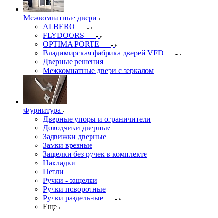
Межкомнатные двери
ALBERO
FLYDOORS
OPTIMA PORTE
Владимирская фабрика дверей VFD
Дверные решения
Межкомнатные двери c зеркалом
Фурнитура
Дверные упоры и ограничители
Доводчики дверные
Задвижки дверные
Замки врезные
Защелки без ручек в комплекте
Накладки
Петли
Ручки - защелки
Ручки поворотные
Ручки раздельные
Еще