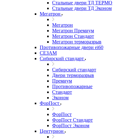
Стальные двери ТД ТЕРМО
Стальные двери ТД Эконом
Мегатрон
Мегатрон
Мегатрон Премиум
Мегатрон Стандарт
Мегатрон терморазрыв
Противопожарные двери ei60
СЕЗАМ
Сибирский стандарт
Сибирский стандарт
Двери терморазрыв
Премиум
Противопожарные
Стандарт
Эконом
ФорПост
ФорПост
ФорПост Стандарт
ФорПост Эконом
Центурион