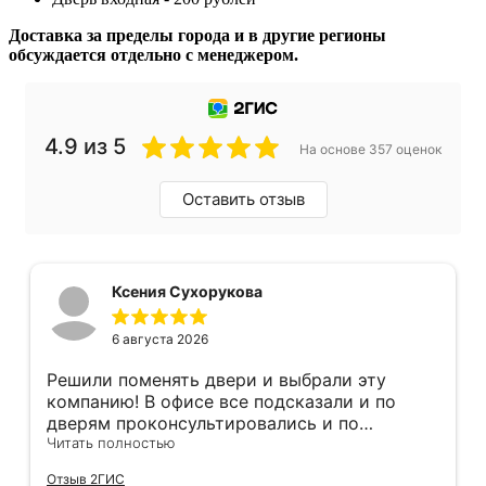
Доставка за пределы города и в другие регионы
обсуждается отдельно с менеджером.
4.9 из 5
На основе 357 оценок
Оставить отзыв
Ксения Сухорукова
6 августа 2026
Решили поменять двери и выбрали эту
компанию! В офисе все подсказали и по
дверям проконсультировались и по
фурнитуре. Анастасия ответила на все
Читать полностью
вопросы. Изготовление точно в срок!
Отзыв 2ГИС