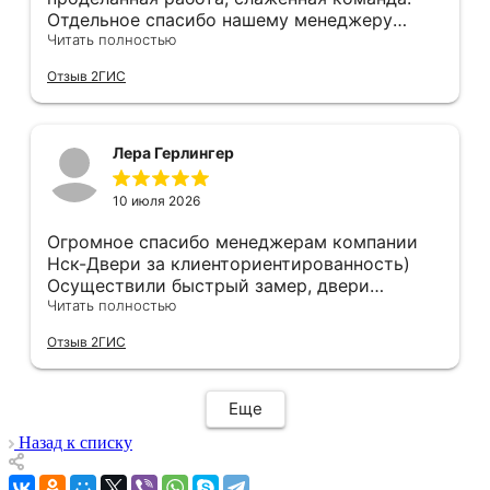
Отдельное спасибо нашему менеджеру
Анастасии, помогла сделать выбор, от
Читать полностью
которого мы в восторге! Быстро ,
Отзыв 2ГИС
профессионально, рекомендую.
Лера Герлингер
10 июля 2026
Огромное спасибо менеджерам компании
Нск-Двери за клиенториентированность)
Осуществили быстрый замер, двери
оказались в наличии. По доставке
Читать полностью
отдельное спасибо, впервые встречаю
Отзыв 2ГИС
компанию, где я могу указать удобный для
меня интервал времени, а не ждать весь
день🙏 Не могу не отметить качественный
Еще
монтаж дверей, спасибо мастеру Антону за
его труд!!!
Назад к списку