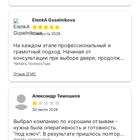
Монтаж быстро, качественно и аккуратно,
Сергея прямо рекомендую! С утра до
вечера устанавливал, монтировал, весь
мусор убирает после монтажа. Рекомендую!
ElenkA Guselnikova
3 августа 2026
На каждом этапе профессиональный и
грамотный подход. Начиная от
консультации при выборе двери, продолжая
оперативным замером, завершая быстрой и
Читать полностью
качественной установкой, а за отделку и
Отзыв 2ГИС
оформление двери - отдельное спасибо!
Рекомендуем и планируем в дальнейшем, по
вопросу дверей, обращаться сюда.
Александр Тимошков
30 июля 2026
Выбрал компанию по хорошим отзывам -
нужна была оперативность и готовность
"под ключ". В результате пришлось полтора
Читать полностью