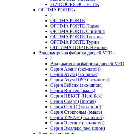
FLYDOORS ЭСТЕТИК
OPTIMA PORTE
OPTIMA PORTE
OPTIMA PORTE Парма
OPTIMA PORTE Сицилия
OPTIMA PORTE Тоскана
OPTIMA PORTE Турин
ОПТИМА ПОРТЕ Неаполь
Владимирская фабрика дверей VFD
Владимирская фабрика дверей VFD
Серия Авант (эко-шпон)
Серия Атум (эко-шпон)
Серия Атум ПРО (эко-шпон)
Серия Бейсик (эко-шпон)
Серия Винтер (эмаль)
Серия НЕКСТ (Hard flex)
Серия Смарт (Протач)
Серия СОЛО (эко-шпон)
Серия Стокгольм (эмаль)
Серия УРБАН (эко-шпон)
Серия Элегант (эко-шпон)
Серия Эмалекс (эко-шпон)
Дверные решения