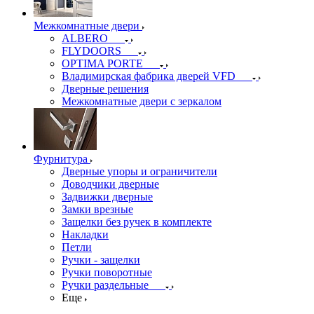
Межкомнатные двери
ALBERO
FLYDOORS
OPTIMA PORTE
Владимирская фабрика дверей VFD
Дверные решения
Межкомнатные двери c зеркалом
Фурнитура
Дверные упоры и ограничители
Доводчики дверные
Задвижки дверные
Замки врезные
Защелки без ручек в комплекте
Накладки
Петли
Ручки - защелки
Ручки поворотные
Ручки раздельные
Еще