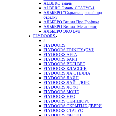
ALBERO эмаль
ALBERO Эмаль_СТАТУС-1
АЛЬБЕРО "Скрытые двери" под
отделку
АЛЬБЕРО Винил Про Графика
АЛЬБЕРО Винил_Мегаполис
АЛЬБЕРО ЭКО Вуд
FLYDOORS
FLYDOORS
FLYDOORS TRINITY (GVI)
FLYDOORS АУРА
FLYDOORS БАРН
FLYDOORS ВЕЛЬВЕТ
FLYDOORS КЛАССИК
FLYDOORS ЛА СТЕЛЛА
FLYDOORS ЛАЙН
FLYDOORS ЛАЙТ ДОРС
FLYDOORS ЛОФТ
FLYDOORS МОНЕ
FLYDOORS НЕО
FLYDOORS СКИНДОРС
FLYDOORS СКРЫТЫЕ ДВЕРИ
FLYDOORS СТАТУС
FLYDOORS ФЬЮЖН