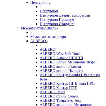
Центурион
Центурион
Центурион Двери терморазрыв
Центурион Премиум
Центурион Стандарт
Межкомнатные двери
Межкомнатные двери
ALBERO
ALBERO
ALBERO West Soft-Touch
ALBERO Альянс ЦПЛ ТЛ
ALBERO Бетон_Мегаполис Лофт
ALBERO винил_Галерея
ALBERO винил_Империя
ALBERO Контур Винил ПРО Альфа
Бета
ALBERO Контур ПГ Винил ПРО
ALBERO Контур ПЭТ
ALBERO Лайн
ALBERO Стиль_Эмаль
ALBERO Тренд Эко Текс
ALBERO эко-шпон_Мегаполис