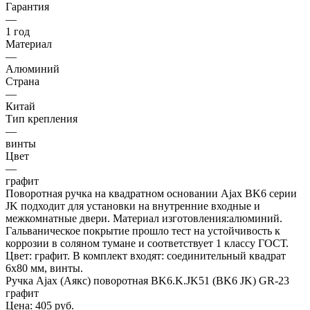
Гарантия
—
1 год
Материал
—
Алюминий
Страна
—
Китай
Тип крепления
—
винты
Цвет
—
графит
Поворотная ручка на квадратном основании Ajax BK6 серии
JK подходит для установки на внутренние входные и
межкомнатные двери. Материал изготовления:алюминий.
Гальваническое покрытие прошло тест на устойчивость к
коррозии в соляном тумане и соответствует 1 классу ГОСТ.
Цвет: графит. В комплект входят: соединительный квадрат
6x80 мм, винты.
Ручка Ajax (Аякс) поворотная BK6.K.JK51 (BK6 JK) GR-23
графит
Цена: 405
руб.