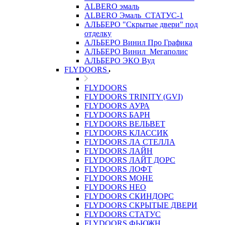
ALBERO эмаль
ALBERO Эмаль_СТАТУС-1
АЛЬБЕРО "Скрытые двери" под
отделку
АЛЬБЕРО Винил Про Графика
АЛЬБЕРО Винил_Мегаполис
АЛЬБЕРО ЭКО Вуд
FLYDOORS
FLYDOORS
FLYDOORS TRINITY (GVI)
FLYDOORS АУРА
FLYDOORS БАРН
FLYDOORS ВЕЛЬВЕТ
FLYDOORS КЛАССИК
FLYDOORS ЛА СТЕЛЛА
FLYDOORS ЛАЙН
FLYDOORS ЛАЙТ ДОРС
FLYDOORS ЛОФТ
FLYDOORS МОНЕ
FLYDOORS НЕО
FLYDOORS СКИНДОРС
FLYDOORS СКРЫТЫЕ ДВЕРИ
FLYDOORS СТАТУС
FLYDOORS ФЬЮЖН