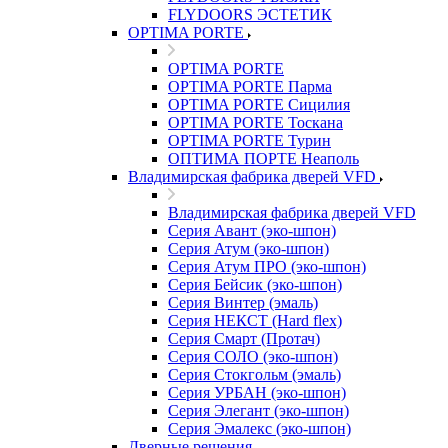
FLYDOORS ЭСТЕТИК
OPTIMA PORTE
OPTIMA PORTE
OPTIMA PORTE Парма
OPTIMA PORTE Сицилия
OPTIMA PORTE Тоскана
OPTIMA PORTE Турин
ОПТИМА ПОРТЕ Неаполь
Владимирская фабрика дверей VFD
Владимирская фабрика дверей VFD
Серия Авант (эко-шпон)
Серия Атум (эко-шпон)
Серия Атум ПРО (эко-шпон)
Серия Бейсик (эко-шпон)
Серия Винтер (эмаль)
Серия НЕКСТ (Hard flex)
Серия Смарт (Протач)
Серия СОЛО (эко-шпон)
Серия Стокгольм (эмаль)
Серия УРБАН (эко-шпон)
Серия Элегант (эко-шпон)
Серия Эмалекс (эко-шпон)
Дверные решения