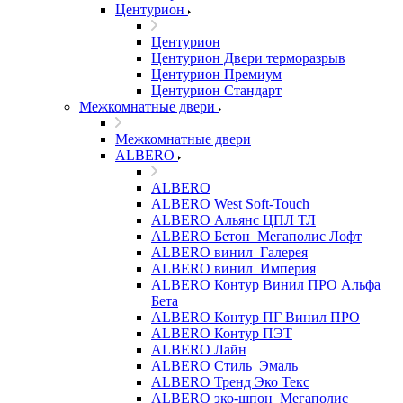
Центурион
Центурион
Центурион Двери терморазрыв
Центурион Премиум
Центурион Стандарт
Межкомнатные двери
Межкомнатные двери
ALBERO
ALBERO
ALBERO West Soft-Touch
ALBERO Альянс ЦПЛ ТЛ
ALBERO Бетон_Мегаполис Лофт
ALBERO винил_Галерея
ALBERO винил_Империя
ALBERO Контур Винил ПРО Альфа
Бета
ALBERO Контур ПГ Винил ПРО
ALBERO Контур ПЭТ
ALBERO Лайн
ALBERO Стиль_Эмаль
ALBERO Тренд Эко Текс
ALBERO эко-шпон_Мегаполис