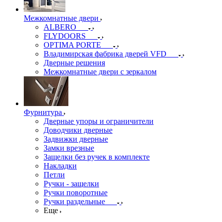
Межкомнатные двери
ALBERO
FLYDOORS
OPTIMA PORTE
Владимирская фабрика дверей VFD
Дверные решения
Межкомнатные двери c зеркалом
Фурнитура
Дверные упоры и ограничители
Доводчики дверные
Задвижки дверные
Замки врезные
Защелки без ручек в комплекте
Накладки
Петли
Ручки - защелки
Ручки поворотные
Ручки раздельные
Еще