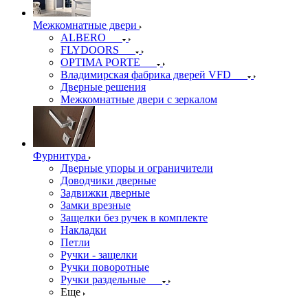
Межкомнатные двери
ALBERO
FLYDOORS
OPTIMA PORTE
Владимирская фабрика дверей VFD
Дверные решения
Межкомнатные двери c зеркалом
Фурнитура
Дверные упоры и ограничители
Доводчики дверные
Задвижки дверные
Замки врезные
Защелки без ручек в комплекте
Накладки
Петли
Ручки - защелки
Ручки поворотные
Ручки раздельные
Еще