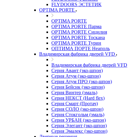
FLYDOORS ЭСТЕТИК
OPTIMA PORTE
OPTIMA PORTE
OPTIMA PORTE Парма
OPTIMA PORTE Сицилия
OPTIMA PORTE Тоскана
OPTIMA PORTE Турин
ОПТИМА ПОРТЕ Неаполь
Владимирская фабрика дверей VFD
Владимирская фабрика дверей VFD
Серия Авант (эко-шпон)
Серия Атум (эко-шпон)
Серия Атум ПРО (эко-шпон)
Серия Бейсик (эко-шпон)
Серия Винтер (эмаль)
Серия НЕКСТ (Hard flex)
Серия Смарт (Протач)
Серия СОЛО (эко-шпон)
Серия Стокгольм (эмаль)
Серия УРБАН (эко-шпон)
Серия Элегант (эко-шпон)
Серия Эмалекс (эко-шпон)
Дверные решения