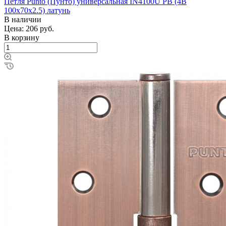
Петля Punto (Пунто) универсальная IN4100U PB (4B
100х70х2.5) латунь
В наличии
Цена: 206
руб.
В корзину