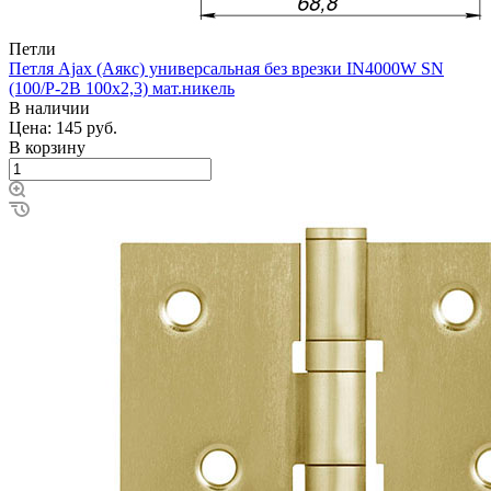
Петли
Петля Ajax (Аякс) универсальная без врезки IN4000W SN
(100/P-2B 100x2,3) мат.никель
В наличии
Цена: 145
руб.
В корзину