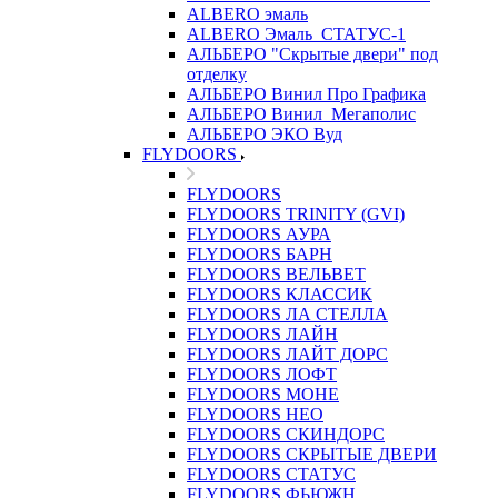
ALBERO эмаль
ALBERO Эмаль_СТАТУС-1
АЛЬБЕРО "Скрытые двери" под
отделку
АЛЬБЕРО Винил Про Графика
АЛЬБЕРО Винил_Мегаполис
АЛЬБЕРО ЭКО Вуд
FLYDOORS
FLYDOORS
FLYDOORS TRINITY (GVI)
FLYDOORS АУРА
FLYDOORS БАРН
FLYDOORS ВЕЛЬВЕТ
FLYDOORS КЛАССИК
FLYDOORS ЛА СТЕЛЛА
FLYDOORS ЛАЙН
FLYDOORS ЛАЙТ ДОРС
FLYDOORS ЛОФТ
FLYDOORS МОНЕ
FLYDOORS НЕО
FLYDOORS СКИНДОРС
FLYDOORS СКРЫТЫЕ ДВЕРИ
FLYDOORS СТАТУС
FLYDOORS ФЬЮЖН