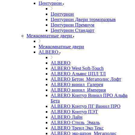
Центурион
Центурион
Центурион Двери терморазрыв
Центурион Премиум
Центурион Стандарт
Межкомнатные двери
Межкомнатные двери
ALBERO
ALBERO
ALBERO West Soft-Touch
ALBERO Альянс ЦПЛ ТЛ
ALBERO Бетон_Мегаполис Лофт
ALBERO винил_Галерея
ALBERO винил_Империя
ALBERO Контур Винил ПРО Альфа
Бета
ALBERO Контур ПГ Винил ПРО
ALBERO Контур ПЭТ
ALBERO Лайн
ALBERO Стиль_Эмаль
ALBERO Тренд Эко Текс
ALBERO эко-шпон_Мегаполис