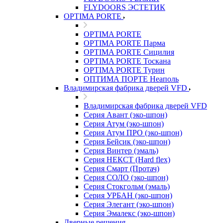
FLYDOORS ЭСТЕТИК
OPTIMA PORTE
OPTIMA PORTE
OPTIMA PORTE Парма
OPTIMA PORTE Сицилия
OPTIMA PORTE Тоскана
OPTIMA PORTE Турин
ОПТИМА ПОРТЕ Неаполь
Владимирская фабрика дверей VFD
Владимирская фабрика дверей VFD
Серия Авант (эко-шпон)
Серия Атум (эко-шпон)
Серия Атум ПРО (эко-шпон)
Серия Бейсик (эко-шпон)
Серия Винтер (эмаль)
Серия НЕКСТ (Hard flex)
Серия Смарт (Протач)
Серия СОЛО (эко-шпон)
Серия Стокгольм (эмаль)
Серия УРБАН (эко-шпон)
Серия Элегант (эко-шпон)
Серия Эмалекс (эко-шпон)
Дверные решения