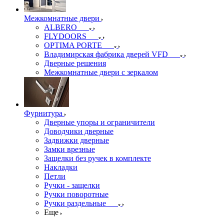
Межкомнатные двери
ALBERO
FLYDOORS
OPTIMA PORTE
Владимирская фабрика дверей VFD
Дверные решения
Межкомнатные двери c зеркалом
Фурнитура
Дверные упоры и ограничители
Доводчики дверные
Задвижки дверные
Замки врезные
Защелки без ручек в комплекте
Накладки
Петли
Ручки - защелки
Ручки поворотные
Ручки раздельные
Еще