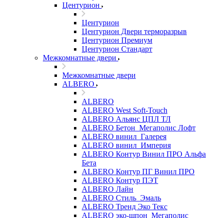
Центурион
Центурион
Центурион Двери терморазрыв
Центурион Премиум
Центурион Стандарт
Межкомнатные двери
Межкомнатные двери
ALBERO
ALBERO
ALBERO West Soft-Touch
ALBERO Альянс ЦПЛ ТЛ
ALBERO Бетон_Мегаполис Лофт
ALBERO винил_Галерея
ALBERO винил_Империя
ALBERO Контур Винил ПРО Альфа
Бета
ALBERO Контур ПГ Винил ПРО
ALBERO Контур ПЭТ
ALBERO Лайн
ALBERO Стиль_Эмаль
ALBERO Тренд Эко Текс
ALBERO эко-шпон_Мегаполис