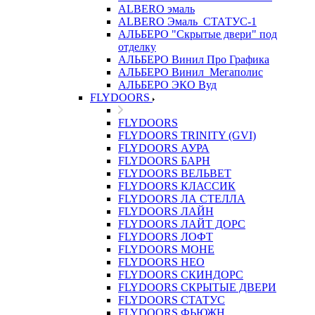
ALBERO эмаль
ALBERO Эмаль_СТАТУС-1
АЛЬБЕРО "Скрытые двери" под
отделку
АЛЬБЕРО Винил Про Графика
АЛЬБЕРО Винил_Мегаполис
АЛЬБЕРО ЭКО Вуд
FLYDOORS
FLYDOORS
FLYDOORS TRINITY (GVI)
FLYDOORS АУРА
FLYDOORS БАРН
FLYDOORS ВЕЛЬВЕТ
FLYDOORS КЛАССИК
FLYDOORS ЛА СТЕЛЛА
FLYDOORS ЛАЙН
FLYDOORS ЛАЙТ ДОРС
FLYDOORS ЛОФТ
FLYDOORS МОНЕ
FLYDOORS НЕО
FLYDOORS СКИНДОРС
FLYDOORS СКРЫТЫЕ ДВЕРИ
FLYDOORS СТАТУС
FLYDOORS ФЬЮЖН