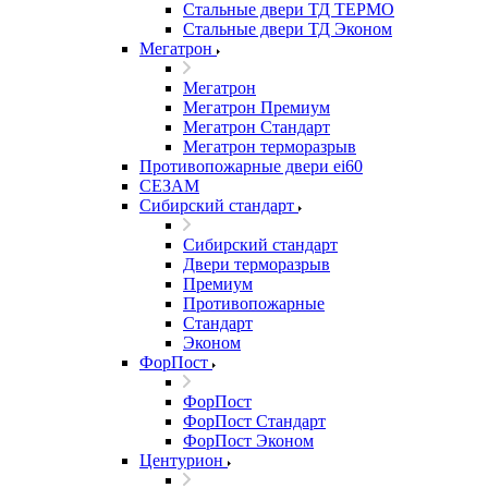
Стальные двери ТД ТЕРМО
Стальные двери ТД Эконом
Мегатрон
Мегатрон
Мегатрон Премиум
Мегатрон Стандарт
Мегатрон терморазрыв
Противопожарные двери ei60
СЕЗАМ
Сибирский стандарт
Сибирский стандарт
Двери терморазрыв
Премиум
Противопожарные
Стандарт
Эконом
ФорПост
ФорПост
ФорПост Стандарт
ФорПост Эконом
Центурион