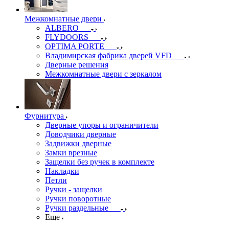
Межкомнатные двери
ALBERO
FLYDOORS
OPTIMA PORTE
Владимирская фабрика дверей VFD
Дверные решения
Межкомнатные двери c зеркалом
Фурнитура
Дверные упоры и ограничители
Доводчики дверные
Задвижки дверные
Замки врезные
Защелки без ручек в комплекте
Накладки
Петли
Ручки - защелки
Ручки поворотные
Ручки раздельные
Еще