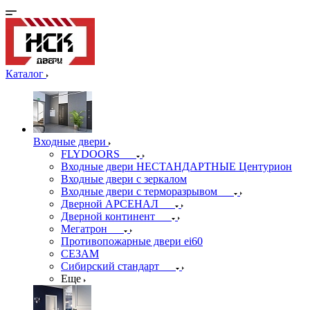
Каталог
Входные двери
FLYDOORS
Входные двери НЕСТАНДАРТНЫЕ Центурион
Входные двери с зеркалом
Входные двери с терморазрывом
Дверной АРСЕНАЛ
Дверной континент
Мегатрон
Противопожарные двери ei60
СЕЗАМ
Сибирский стандарт
Еще