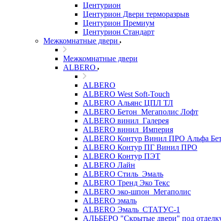
Центурион
Центурион Двери терморазрыв
Центурион Премиум
Центурион Стандарт
Межкомнатные двери
Межкомнатные двери
ALBERO
ALBERO
ALBERO West Soft-Touch
ALBERO Альянс ЦПЛ ТЛ
ALBERO Бетон_Мегаполис Лофт
ALBERO винил_Галерея
ALBERO винил_Империя
ALBERO Контур Винил ПРО Альфа Бе
ALBERO Контур ПГ Винил ПРО
ALBERO Контур ПЭТ
ALBERO Лайн
ALBERO Стиль_Эмаль
ALBERO Тренд Эко Текс
ALBERO эко-шпон_Мегаполис
ALBERO эмаль
ALBERO Эмаль_СТАТУС-1
АЛЬБЕРО "Скрытые двери" под отделк