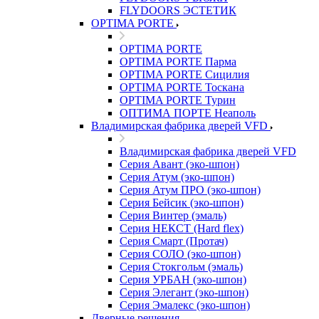
FLYDOORS ЭСТЕТИК
OPTIMA PORTE
OPTIMA PORTE
OPTIMA PORTE Парма
OPTIMA PORTE Сицилия
OPTIMA PORTE Тоскана
OPTIMA PORTE Турин
ОПТИМА ПОРТЕ Неаполь
Владимирская фабрика дверей VFD
Владимирская фабрика дверей VFD
Серия Авант (эко-шпон)
Серия Атум (эко-шпон)
Серия Атум ПРО (эко-шпон)
Серия Бейсик (эко-шпон)
Серия Винтер (эмаль)
Серия НЕКСТ (Hard flex)
Серия Смарт (Протач)
Серия СОЛО (эко-шпон)
Серия Стокгольм (эмаль)
Серия УРБАН (эко-шпон)
Серия Элегант (эко-шпон)
Серия Эмалекс (эко-шпон)
Дверные решения