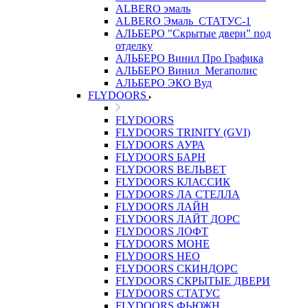
ALBERO эмаль
ALBERO Эмаль_СТАТУС-1
АЛЬБЕРО "Скрытые двери" под
отделку
АЛЬБЕРО Винил Про Графика
АЛЬБЕРО Винил_Мегаполис
АЛЬБЕРО ЭКО Вуд
FLYDOORS
FLYDOORS
FLYDOORS TRINITY (GVI)
FLYDOORS АУРА
FLYDOORS БАРН
FLYDOORS ВЕЛЬВЕТ
FLYDOORS КЛАССИК
FLYDOORS ЛА СТЕЛЛА
FLYDOORS ЛАЙН
FLYDOORS ЛАЙТ ДОРС
FLYDOORS ЛОФТ
FLYDOORS МОНЕ
FLYDOORS НЕО
FLYDOORS СКИНДОРС
FLYDOORS СКРЫТЫЕ ДВЕРИ
FLYDOORS СТАТУС
FLYDOORS ФЬЮЖН