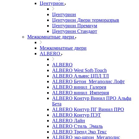
Центурион
Центурион
Центурион Двери терморазрыв
Центурион Премиум
Центурион Стандарт
Межкомнатные двери
Межкомнатные двери
ALBERO
ALBERO
ALBERO West Soft-Touch
ALBERO Альянс ЦПЛ ТЛ
ALBERO Бетон_Мегаполис Лофт
ALBERO винил_Галерея
ALBERO винил_Империя
ALBERO Контур Винил ПРО Альфа
Бета
ALBERO Контур ПГ Винил ПРО
ALBERO Контур ПЭТ
ALBERO Лайн
ALBERO Стиль_Эмаль
ALBERO Тренд Эко Текс
ALBERO эко-шпон_Мегаполис