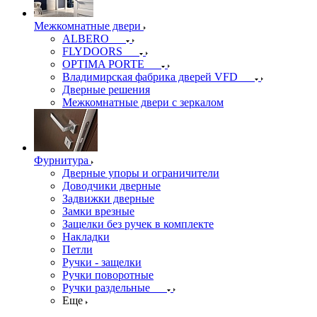
Межкомнатные двери
ALBERO
FLYDOORS
OPTIMA PORTE
Владимирская фабрика дверей VFD
Дверные решения
Межкомнатные двери c зеркалом
Фурнитура
Дверные упоры и ограничители
Доводчики дверные
Задвижки дверные
Замки врезные
Защелки без ручек в комплекте
Накладки
Петли
Ручки - защелки
Ручки поворотные
Ручки раздельные
Еще