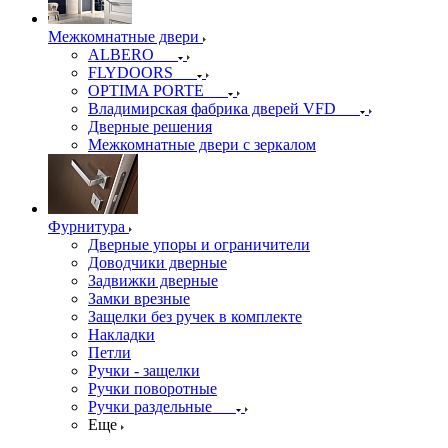
Межкомнатные двери
ALBERO
FLYDOORS
OPTIMA PORTE
Владимирская фабрика дверей VFD
Дверные решения
Межкомнатные двери c зеркалом
Фурнитура
Дверные упоры и ограничители
Доводчики дверные
Задвижки дверные
Замки врезные
Защелки без ручек в комплекте
Накладки
Петли
Ручки - защелки
Ручки поворотные
Ручки раздельные
Еще