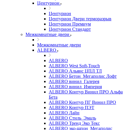
Центурион
Центурион
Центурион Двери терморазрыв
Центурион Премиум
Центурион Стандарт
Межкомнатные двери
Межкомнатные двери
ALBERO
ALBERO
ALBERO West Soft-Touch
ALBERO Альянс ЦПЛ ТЛ
ALBERO Бетон_Мегаполис Лофт
ALBERO винил_Галерея
ALBERO винил_Империя
ALBERO Контур Винил ПРО Альфа
Бета
ALBERO Контур ПГ Винил ПРО
ALBERO Контур ПЭТ
ALBERO Лайн
ALBERO Стиль_Эмаль
ALBERO Тренд Эко Текс
ALBERO эко-шпон_Мегаполис