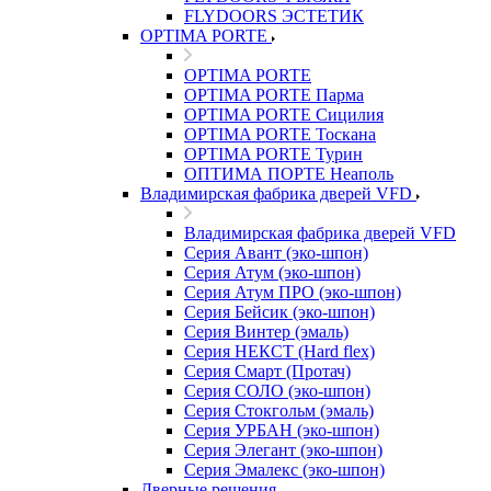
FLYDOORS ЭСТЕТИК
OPTIMA PORTE
OPTIMA PORTE
OPTIMA PORTE Парма
OPTIMA PORTE Сицилия
OPTIMA PORTE Тоскана
OPTIMA PORTE Турин
ОПТИМА ПОРТЕ Неаполь
Владимирская фабрика дверей VFD
Владимирская фабрика дверей VFD
Серия Авант (эко-шпон)
Серия Атум (эко-шпон)
Серия Атум ПРО (эко-шпон)
Серия Бейсик (эко-шпон)
Серия Винтер (эмаль)
Серия НЕКСТ (Hard flex)
Серия Смарт (Протач)
Серия СОЛО (эко-шпон)
Серия Стокгольм (эмаль)
Серия УРБАН (эко-шпон)
Серия Элегант (эко-шпон)
Серия Эмалекс (эко-шпон)
Дверные решения