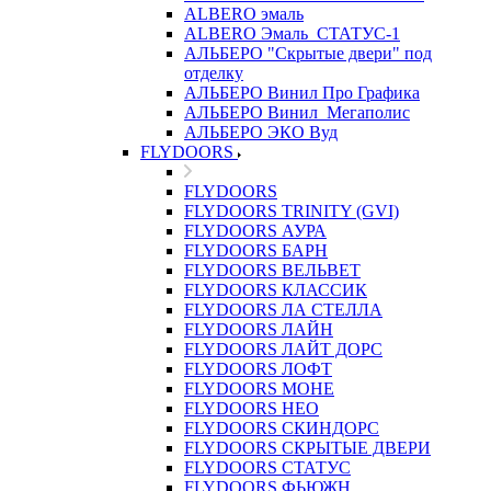
ALBERO эмаль
ALBERO Эмаль_СТАТУС-1
АЛЬБЕРО "Скрытые двери" под
отделку
АЛЬБЕРО Винил Про Графика
АЛЬБЕРО Винил_Мегаполис
АЛЬБЕРО ЭКО Вуд
FLYDOORS
FLYDOORS
FLYDOORS TRINITY (GVI)
FLYDOORS АУРА
FLYDOORS БАРН
FLYDOORS ВЕЛЬВЕТ
FLYDOORS КЛАССИК
FLYDOORS ЛА СТЕЛЛА
FLYDOORS ЛАЙН
FLYDOORS ЛАЙТ ДОРС
FLYDOORS ЛОФТ
FLYDOORS МОНЕ
FLYDOORS НЕО
FLYDOORS СКИНДОРС
FLYDOORS СКРЫТЫЕ ДВЕРИ
FLYDOORS СТАТУС
FLYDOORS ФЬЮЖН