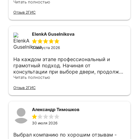
фурнитуре. Анастасия ответила на все
Читать полностью
вопросы. Изготовление точно в срок!
Отзыв 2ГИС
Монтаж быстро, качественно и аккуратно,
Сергея прямо рекомендую! С утра до
вечера устанавливал, монтировал, весь
мусор убирает после монтажа. Рекомендую!
ElenkA Guselnikova
3 августа 2026
На каждом этапе профессиональный и
грамотный подход. Начиная от
консультации при выборе двери, продолжая
оперативным замером, завершая быстрой и
Читать полностью
качественной установкой, а за отделку и
Отзыв 2ГИС
оформление двери - отдельное спасибо!
Рекомендуем и планируем в дальнейшем, по
вопросу дверей, обращаться сюда.
Александр Тимошков
30 июля 2026
Выбрал компанию по хорошим отзывам -