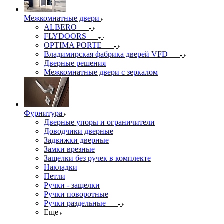
Межкомнатные двери
ALBERO
FLYDOORS
OPTIMA PORTE
Владимирская фабрика дверей VFD
Дверные решения
Межкомнатные двери c зеркалом
Фурнитура
Дверные упоры и ограничители
Доводчики дверные
Задвижки дверные
Замки врезные
Защелки без ручек в комплекте
Накладки
Петли
Ручки - защелки
Ручки поворотные
Ручки раздельные
Еще