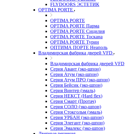
FLYDOORS ЭСТЕТИК
OPTIMA PORTE
OPTIMA PORTE
OPTIMA PORTE Парма
OPTIMA PORTE Сицилия
OPTIMA PORTE Тоскана
OPTIMA PORTE Турин
ОПТИМА ПОРТЕ Неаполь
Владимирская фабрика дверей VFD
Владимирская фабрика дверей VFD
Серия Авант (эко-шпон)
Серия Атум (эко-шпон)
Серия Атум ПРО (эко-шпон)
Серия Бейсик (эко-шпон)
Серия Винтер (эмаль)
Серия НЕКСТ (Hard flex)
Серия Смарт (Протач)
Серия СОЛО (эко-шпон)
Серия Стокгольм (эмаль)
Серия УРБАН (эко-шпон)
Серия Элегант (эко-шпон)
Серия Эмалекс (эко-шпон)
Дверные решения