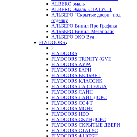
ALBERO эмаль
ALBERO Эмаль_СТАТУС-1
АЛЬБЕРО "Скрытые двери" под
отделку
АЛЬБЕРО Винил Про Графика
АЛЬБЕРО Винил_Мегаполис
АЛЬБЕРО ЭКО Вуд
FLYDOORS
FLYDOORS
FLYDOORS TRINITY (GVI)
FLYDOORS АУРА
FLYDOORS БАРН
FLYDOORS ВЕЛЬВЕТ
FLYDOORS КЛАССИК
FLYDOORS ЛА СТЕЛЛА
FLYDOORS ЛАЙН
FLYDOORS ЛАЙТ ДОРС
FLYDOORS ЛОФТ
FLYDOORS МОНЕ
FLYDOORS НЕО
FLYDOORS СКИНДОРС
FLYDOORS СКРЫТЫЕ ДВЕРИ
FLYDOORS СТАТУС
FLYDOORS ФЬЮЖН