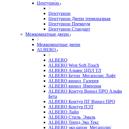
Центурион
Центурион
Центурион Двери терморазрыв
Центурион Премиум
Центурион Стандарт
Межкомнатные двери
Межкомнатные двери
ALBERO
ALBERO
ALBERO West Soft-Touch
ALBERO Альянс ЦПЛ ТЛ
ALBERO Бетон_Мегаполис Лофт
ALBERO винил_Галерея
ALBERO винил_Империя
ALBERO Контур Винил ПРО Альфа
Бета
ALBERO Контур ПГ Винил ПРО
ALBERO Контур ПЭТ
ALBERO Лайн
ALBERO Стиль_Эмаль
ALBERO Тренд Эко Текс
ALBERO эко-шпон_Мегаполис