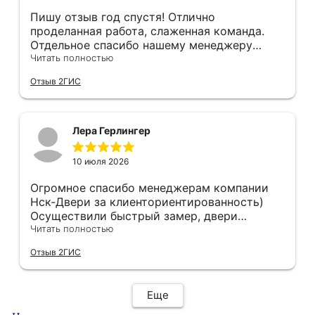
порога наклеен на эту плёнку...
Пишу отзыв год спустя! Отлично
проделанная работа, слаженная команда.
Отдельное спасибо нашему менеджеру
Анастасии, помогла сделать выбор, от
Читать полностью
которого мы в восторге! Быстро ,
Отзыв 2ГИС
профессионально, рекомендую.
Лера Герлингер
10 июля 2026
Огромное спасибо менеджерам компании
Нск-Двери за клиенториентированность)
Осуществили быстрый замер, двери
оказались в наличии. По доставке
Читать полностью
отдельное спасибо, впервые встречаю
Отзыв 2ГИС
компанию, где я могу указать удобный для
меня интервал времени, а не ждать весь
день🙏 Не могу не отметить качественный
Еще
монтаж дверей, спасибо мастеру Антону за
его труд!!!