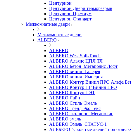
Центурион
Центурион Двери терморазрыв
Центурион Премиум
Центурион Стандарт
Межкомнатные двери
Межкомнатные двери
ALBERO
ALBERO
ALBERO West Soft-Touch
ALBERO Альянс ЦПЛ ТЛ
ALBERO Бетон_Мегаполис Лофт
ALBERO винил_Галерея
ALBERO винил_Империя
ALBERO Контур Винил ПРО Альфа Бе
ALBERO Контур ПГ Винил ПРО
ALBERO Контур ПЭТ
ALBERO Лайн
ALBERO Стиль_Эмаль
ALBERO Тренд Эко Текс
ALBERO эко-шпон_Мегаполис
ALBERO эмаль
ALBERO Эмаль_СТАТУС-1
АЛЬБЕРО "Скрытые двери" под отделк