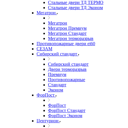
Стальные двери ТД ТЕРМО
Стальные двери ТД Эконом
Мегатрон
Мегатрон
Мегатрон Премиум
Мегатрон Стандарт
Мегатрон терморазрыв
Противопожарные двери ei60
СЕЗАМ
Сибирский стандарт
Сибирский стандарт
Двери терморазрыв
Премиум
Противопожарные
Стандарт
Эконом
ФорПост
ФорПост
ФорПост Стандарт
ФорПост Эконом
Центурион