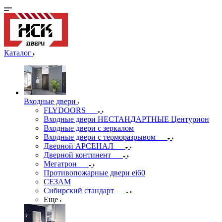
Каталог
Входные двери
FLYDOORS
Входные двери НЕСТАНДАРТНЫЕ Центурион
Входные двери с зеркалом
Входные двери с терморазрывом
Дверной АРСЕНАЛ
Дверной континент
Мегатрон
Противопожарные двери ei60
СЕЗАМ
Сибирский стандарт
Еще