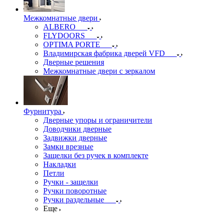
Межкомнатные двери
ALBERO
FLYDOORS
OPTIMA PORTE
Владимирская фабрика дверей VFD
Дверные решения
Межкомнатные двери c зеркалом
Фурнитура
Дверные упоры и ограничители
Доводчики дверные
Задвижки дверные
Замки врезные
Защелки без ручек в комплекте
Накладки
Петли
Ручки - защелки
Ручки поворотные
Ручки раздельные
Еще