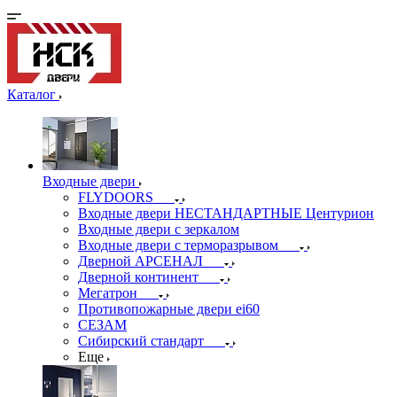
Каталог
Входные двери
FLYDOORS
Входные двери НЕСТАНДАРТНЫЕ Центурион
Входные двери с зеркалом
Входные двери с терморазрывом
Дверной АРСЕНАЛ
Дверной континент
Мегатрон
Противопожарные двери ei60
СЕЗАМ
Сибирский стандарт
Еще