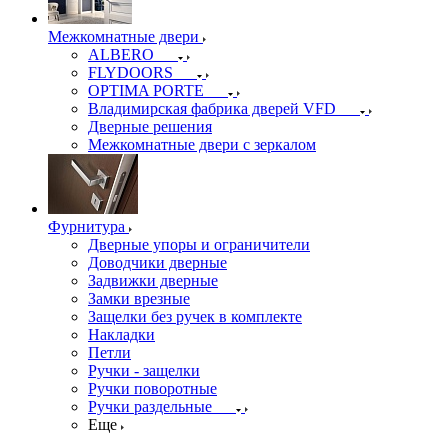
Межкомнатные двери
ALBERO
FLYDOORS
OPTIMA PORTE
Владимирская фабрика дверей VFD
Дверные решения
Межкомнатные двери c зеркалом
Фурнитура
Дверные упоры и ограничители
Доводчики дверные
Задвижки дверные
Замки врезные
Защелки без ручек в комплекте
Накладки
Петли
Ручки - защелки
Ручки поворотные
Ручки раздельные
Еще