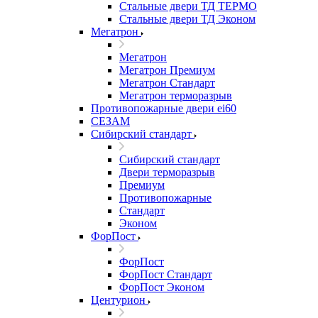
Стальные двери ТД ТЕРМО
Стальные двери ТД Эконом
Мегатрон
Мегатрон
Мегатрон Премиум
Мегатрон Стандарт
Мегатрон терморазрыв
Противопожарные двери ei60
СЕЗАМ
Сибирский стандарт
Сибирский стандарт
Двери терморазрыв
Премиум
Противопожарные
Стандарт
Эконом
ФорПост
ФорПост
ФорПост Стандарт
ФорПост Эконом
Центурион