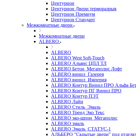
Центурион
Центурион Двери терморазрыв
Центурион Премиум
Центурион Стандарт
Межкомнатные двери
Межкомнатные двери
ALBERO
ALBERO
ALBERO West Soft-Touch
ALBERO Альянс ЦПЛ ТЛ
ALBERO Бетон_Мегаполис Лофт
ALBERO винил_Галерея
ALBERO винил_Империя
ALBERO Контур Винил ПРО Альфа Бе
ALBERO Контур ПГ Винил ПРО
ALBERO Контур ПЭТ
ALBERO Лайн
ALBERO Стиль_Эмаль
ALBERO Тренд Эко Текс
ALBERO эко-шпон_Мегаполис
ALBERO эмаль
ALBERO Эмаль_СТАТУС-1
АЛЬБЕРО "Скрытые двери" под отделк