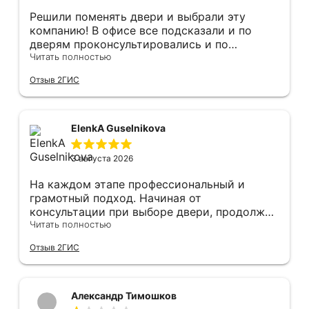
Решили поменять двери и выбрали эту
компанию! В офисе все подсказали и по
дверям проконсультировались и по
фурнитуре. Анастасия ответила на все
Читать полностью
вопросы. Изготовление точно в срок!
Отзыв 2ГИС
Монтаж быстро, качественно и аккуратно,
Сергея прямо рекомендую! С утра до
вечера устанавливал, монтировал, весь
мусор убирает после монтажа. Рекомендую!
ElenkA Guselnikova
3 августа 2026
На каждом этапе профессиональный и
грамотный подход. Начиная от
консультации при выборе двери, продолжая
оперативным замером, завершая быстрой и
Читать полностью
качественной установкой, а за отделку и
Отзыв 2ГИС
оформление двери - отдельное спасибо!
Рекомендуем и планируем в дальнейшем, по
вопросу дверей, обращаться сюда.
Александр Тимошков