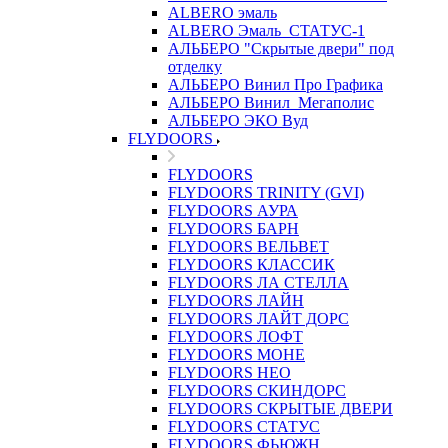
ALBERO эмаль
ALBERO Эмаль_СТАТУС-1
АЛЬБЕРО "Скрытые двери" под
отделку
АЛЬБЕРО Винил Про Графика
АЛЬБЕРО Винил_Мегаполис
АЛЬБЕРО ЭКО Вуд
FLYDOORS
FLYDOORS
FLYDOORS TRINITY (GVI)
FLYDOORS АУРА
FLYDOORS БАРН
FLYDOORS ВЕЛЬВЕТ
FLYDOORS КЛАССИК
FLYDOORS ЛА СТЕЛЛА
FLYDOORS ЛАЙН
FLYDOORS ЛАЙТ ДОРС
FLYDOORS ЛОФТ
FLYDOORS МОНЕ
FLYDOORS НЕО
FLYDOORS СКИНДОРС
FLYDOORS СКРЫТЫЕ ДВЕРИ
FLYDOORS СТАТУС
FLYDOORS ФЬЮЖН