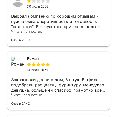
30 июля 2026
Выбрал компанию по хорошим отзывам -
нужна была оперативность и готовность
"под ключ". В результате пришлось полтора
часа потратить на уборку подъезда, так как
Читать полностью
монтажники решили, что в услугу
Отзыв 2ГИС
"утилизация старой двери" не входит
уборка выломанного деревянного косяка и
образовавшегося строительного мусора.
После предъявления претензии менеджеру
Роман
получил только недовольный звонок от
монтажника, никаких извинений и попыток
14 июля 2026
урегулирования. С замерщиком и
менеджером специально обговаривал, что
Заказывали двери в дом, 6 штук. В офисе
нужна утилизация, мне это затруднительно -
подобрали расцветку, фурнитуру, менеджер
ограниченные физические возможности...
девушка, больше ей спасибо, грамотно всё
Дополнение на следующий день - отберите
подсказывала и советовала. Парни
Читать полностью
у горе-монтажников болгарку - теранули
установщики, отдельное спасибо,
Отзыв 2ГИС
пол в квартире (явно положили не
филигранно установили, много видел других
остановившуюся диском вниз) и само
дверей, в которых видны запилы, щели, но
дверное полотно. Также, при затаскивании
нам сделали идеально, как в космическом