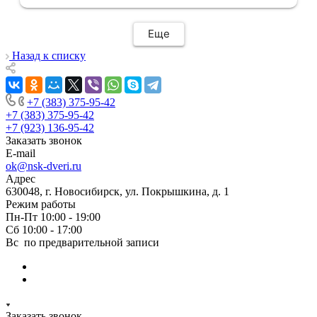
меня интервал времени, а не ждать весь
день🙏 Не могу не отметить качественный
Еще
монтаж дверей, спасибо мастеру Антону за
его труд!!!
Назад к списку
+7 (383) 375-95-42
+7 (383) 375-95-42
+7 (923) 136-95-42
Заказать звонок
E-mail
ok@nsk-dveri.ru
Адрес
630048, г. Новосибирск, ул. Покрышкина, д. 1
Режим работы
Пн-Пт 10:00 - 19:00
Сб 10:00 - 17:00
Вс по предварительной записи
Заказать звонок