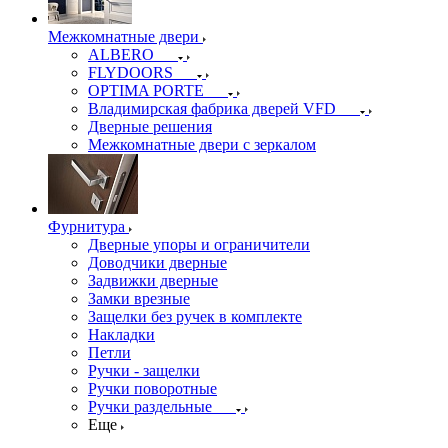
Межкомнатные двери
ALBERO
FLYDOORS
OPTIMA PORTE
Владимирская фабрика дверей VFD
Дверные решения
Межкомнатные двери c зеркалом
Фурнитура
Дверные упоры и ограничители
Доводчики дверные
Задвижки дверные
Замки врезные
Защелки без ручек в комплекте
Накладки
Петли
Ручки - защелки
Ручки поворотные
Ручки раздельные
Еще