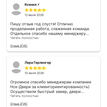
где-то краску подъездную обтёрли... К
корабле, не к чему придраться. Мы с женой
Ксения ⚡️
качеству двери тоже претензии - порог
довольны, спасибо!!!!
нержавеющий, обклеен плёнкой, которую
12 июля 2026
после монтажа нужно снять. Уплотнитель
порога наклеен на эту плёнку...
Пишу отзыв год спустя! Отлично
проделанная работа, слаженная команда.
Отдельное спасибо нашему менеджеру
Анастасии, помогла сделать выбор, от
Читать полностью
которого мы в восторге! Быстро ,
Отзыв 2ГИС
профессионально, рекомендую.
Лера Герлингер
10 июля 2026
Огромное спасибо менеджерам компании
Нск-Двери за клиенториентированность)
Осуществили быстрый замер, двери
оказались в наличии. По доставке
Читать полностью
отдельное спасибо, впервые встречаю
Отзыв 2ГИС
компанию, где я могу указать удобный для