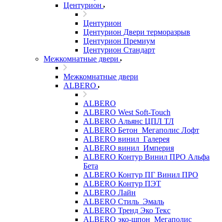
Центурион
Центурион
Центурион Двери терморазрыв
Центурион Премиум
Центурион Стандарт
Межкомнатные двери
Межкомнатные двери
ALBERO
ALBERO
ALBERO West Soft-Touch
ALBERO Альянс ЦПЛ ТЛ
ALBERO Бетон_Мегаполис Лофт
ALBERO винил_Галерея
ALBERO винил_Империя
ALBERO Контур Винил ПРО Альфа
Бета
ALBERO Контур ПГ Винил ПРО
ALBERO Контур ПЭТ
ALBERO Лайн
ALBERO Стиль_Эмаль
ALBERO Тренд Эко Текс
ALBERO эко-шпон_Мегаполис