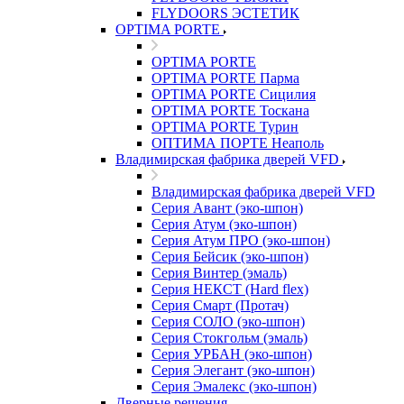
FLYDOORS ЭСТЕТИК
OPTIMA PORTE
OPTIMA PORTE
OPTIMA PORTE Парма
OPTIMA PORTE Сицилия
OPTIMA PORTE Тоскана
OPTIMA PORTE Турин
ОПТИМА ПОРТЕ Неаполь
Владимирская фабрика дверей VFD
Владимирская фабрика дверей VFD
Серия Авант (эко-шпон)
Серия Атум (эко-шпон)
Серия Атум ПРО (эко-шпон)
Серия Бейсик (эко-шпон)
Серия Винтер (эмаль)
Серия НЕКСТ (Hard flex)
Серия Смарт (Протач)
Серия СОЛО (эко-шпон)
Серия Стокгольм (эмаль)
Серия УРБАН (эко-шпон)
Серия Элегант (эко-шпон)
Серия Эмалекс (эко-шпон)
Дверные решения