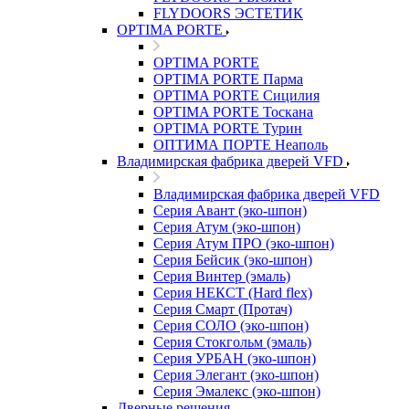
FLYDOORS ЭСТЕТИК
OPTIMA PORTE
OPTIMA PORTE
OPTIMA PORTE Парма
OPTIMA PORTE Сицилия
OPTIMA PORTE Тоскана
OPTIMA PORTE Турин
ОПТИМА ПОРТЕ Неаполь
Владимирская фабрика дверей VFD
Владимирская фабрика дверей VFD
Серия Авант (эко-шпон)
Серия Атум (эко-шпон)
Серия Атум ПРО (эко-шпон)
Серия Бейсик (эко-шпон)
Серия Винтер (эмаль)
Серия НЕКСТ (Hard flex)
Серия Смарт (Протач)
Серия СОЛО (эко-шпон)
Серия Стокгольм (эмаль)
Серия УРБАН (эко-шпон)
Серия Элегант (эко-шпон)
Серия Эмалекс (эко-шпон)
Дверные решения