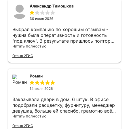
Александр Тимошков
30 июля 2026
Выбрал компанию по хорошим отзывам -
нужна была оперативность и готовность
"под ключ". В результате пришлось полтора
часа потратить на уборку подъезда, так как
Читать полностью
монтажники решили, что в услугу
Отзыв 2ГИС
"утилизация старой двери" не входит
уборка выломанного деревянного косяка и
образовавшегося строительного мусора.
После предъявления претензии менеджеру
Роман
получил только недовольный звонок от
монтажника, никаких извинений и попыток
14 июля 2026
урегулирования. С замерщиком и
менеджером специально обговаривал, что
Заказывали двери в дом, 6 штук. В офисе
нужна утилизация, мне это затруднительно -
подобрали расцветку, фурнитуру, менеджер
ограниченные физические возможности...
девушка, больше ей спасибо, грамотно всё
Дополнение на следующий день - отберите
подсказывала и советовала. Парни
Читать полностью
у горе-монтажников болгарку - теранули
установщики, отдельное спасибо,
Отзыв 2ГИС
пол в квартире (явно положили не
филигранно установили, много видел других