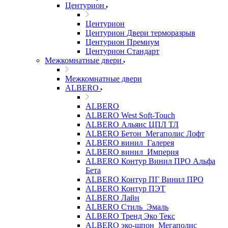
Центурион
Центурион
Центурион Двери терморазрыв
Центурион Премиум
Центурион Стандарт
Межкомнатные двери
Межкомнатные двери
ALBERO
ALBERO
ALBERO West Soft-Touch
ALBERO Альянс ЦПЛ ТЛ
ALBERO Бетон_Мегаполис Лофт
ALBERO винил_Галерея
ALBERO винил_Империя
ALBERO Контур Винил ПРО Альфа
Бета
ALBERO Контур ПГ Винил ПРО
ALBERO Контур ПЭТ
ALBERO Лайн
ALBERO Стиль_Эмаль
ALBERO Тренд Эко Текс
ALBERO эко-шпон_Мегаполис