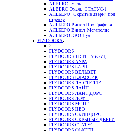
ALBERO эмаль
ALBERO Эмаль_СТАТУС-1
АЛЬБЕРО "Скрытые двери" под
отделку
АЛЬБЕРО Винил Про Графика
АЛЬБЕРО Винил_Мегаполис
АЛЬБЕРО ЭКО Вуд
FLYDOORS
FLYDOORS
FLYDOORS TRINITY (GVI)
FLYDOORS АУРА
FLYDOORS БАРН
FLYDOORS ВЕЛЬВЕТ
FLYDOORS КЛАССИК
FLYDOORS ЛА СТЕЛЛА
FLYDOORS ЛАЙН
FLYDOORS ЛАЙТ ДОРС
FLYDOORS ЛОФТ
FLYDOORS МОНЕ
FLYDOORS НЕО
FLYDOORS СКИНДОРС
FLYDOORS СКРЫТЫЕ ДВЕРИ
FLYDOORS СТАТУС
FLYDOORS ФЬЮЖН