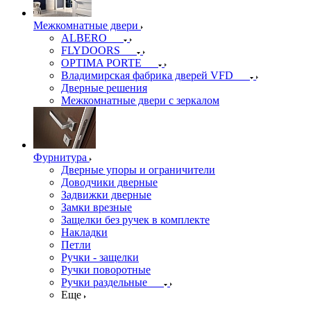
Межкомнатные двери
ALBERO
FLYDOORS
OPTIMA PORTE
Владимирская фабрика дверей VFD
Дверные решения
Межкомнатные двери c зеркалом
Фурнитура
Дверные упоры и ограничители
Доводчики дверные
Задвижки дверные
Замки врезные
Защелки без ручек в комплекте
Накладки
Петли
Ручки - защелки
Ручки поворотные
Ручки раздельные
Еще