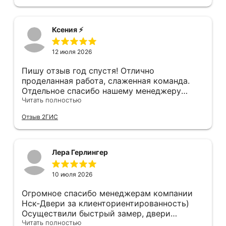
остановившуюся диском вниз) и само
дверей, в которых видны запилы, щели, но
дверное полотно. Также, при затаскивании
нам сделали идеально, как в космическом
где-то краску подъездную обтёрли... К
корабле, не к чему придраться. Мы с женой
Ксения ⚡️
качеству двери тоже претензии - порог
довольны, спасибо!!!!
нержавеющий, обклеен плёнкой, которую
12 июля 2026
после монтажа нужно снять. Уплотнитель
порога наклеен на эту плёнку...
Пишу отзыв год спустя! Отлично
проделанная работа, слаженная команда.
Отдельное спасибо нашему менеджеру
Анастасии, помогла сделать выбор, от
Читать полностью
которого мы в восторге! Быстро ,
Отзыв 2ГИС
профессионально, рекомендую.
Лера Герлингер
10 июля 2026
Огромное спасибо менеджерам компании
Нск-Двери за клиенториентированность)
Осуществили быстрый замер, двери
оказались в наличии. По доставке
Читать полностью