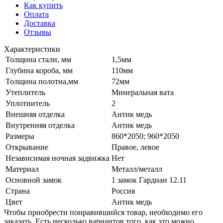
Как купить
Оплата
Доставка
Отзывы
Характеристики
Толщина стали, мм
1,5мм
Глубина короба, мм
110мм
Толщина полотна,мм
72мм
Утеплитель
Минеральная вата
Уплотнитель
2
Внешняя отделка
Антик медь
Внутренняя отделка
Антик медь
Размеры
860*2050; 960*2050
Открывание
Правое, левое
Независимая ночная задвижка
Нет
Материал
Металл/металл
Основной замок
1 замок Гардиан 12.11
Страна
Россия
Цвет
Антик медь
Чтобы приобрести понравившийся товар, необходимо его
заказать. Есть несколько вариантов того, как это можно