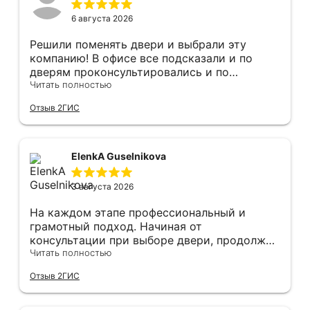
6 августа 2026
Решили поменять двери и выбрали эту
компанию! В офисе все подсказали и по
дверям проконсультировались и по
фурнитуре. Анастасия ответила на все
Читать полностью
вопросы. Изготовление точно в срок!
Отзыв 2ГИС
Монтаж быстро, качественно и аккуратно,
Сергея прямо рекомендую! С утра до
вечера устанавливал, монтировал, весь
мусор убирает после монтажа. Рекомендую!
ElenkA Guselnikova
3 августа 2026
На каждом этапе профессиональный и
грамотный подход. Начиная от
консультации при выборе двери, продолжая
оперативным замером, завершая быстрой и
Читать полностью
качественной установкой, а за отделку и
Отзыв 2ГИС
оформление двери - отдельное спасибо!
Рекомендуем и планируем в дальнейшем, по
вопросу дверей, обращаться сюда.