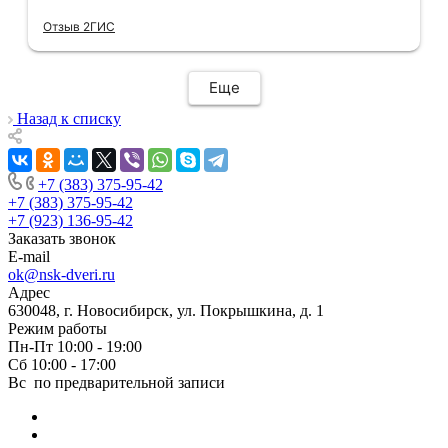
отдельное спасибо, впервые встречаю
Отзыв 2ГИС
компанию, где я могу указать удобный для
меня интервал времени, а не ждать весь
день🙏 Не могу не отметить качественный
Еще
монтаж дверей, спасибо мастеру Антону за
его труд!!!
Назад к списку
+7 (383) 375-95-42
+7 (383) 375-95-42
+7 (923) 136-95-42
Заказать звонок
E-mail
ok@nsk-dveri.ru
Адрес
630048, г. Новосибирск, ул. Покрышкина, д. 1
Режим работы
Пн-Пт 10:00 - 19:00
Сб 10:00 - 17:00
Вс по предварительной записи