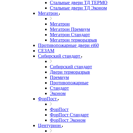
Стальные двери ТД ТЕРМО
Стальные двери ТД Эконом
Мегатрон
Мегатрон
Мегатрон Премиум
Мегатрон Стандарт
Мегатрон терморазрыв
Противопожарные двери ei60
СЕЗАМ
Сибирский стандарт
Сибирский стандарт
Двери терморазрыв
Премиум
Противопожарные
Стандарт
Эконом
ФорПост
ФорПост
ФорПост Стандарт
ФорПост Эконом
Центурион