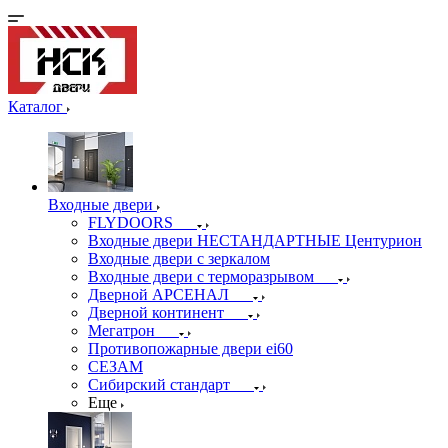
Каталог
Входные двери
FLYDOORS
Входные двери НЕСТАНДАРТНЫЕ Центурион
Входные двери с зеркалом
Входные двери с терморазрывом
Дверной АРСЕНАЛ
Дверной континент
Мегатрон
Противопожарные двери ei60
СЕЗАМ
Сибирский стандарт
Еще