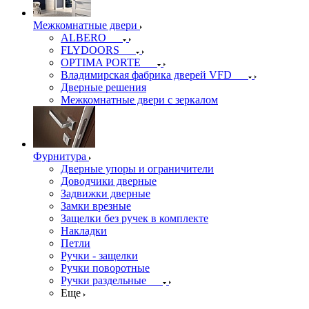
Межкомнатные двери
ALBERO
FLYDOORS
OPTIMA PORTE
Владимирская фабрика дверей VFD
Дверные решения
Межкомнатные двери c зеркалом
Фурнитура
Дверные упоры и ограничители
Доводчики дверные
Задвижки дверные
Замки врезные
Защелки без ручек в комплекте
Накладки
Петли
Ручки - защелки
Ручки поворотные
Ручки раздельные
Еще