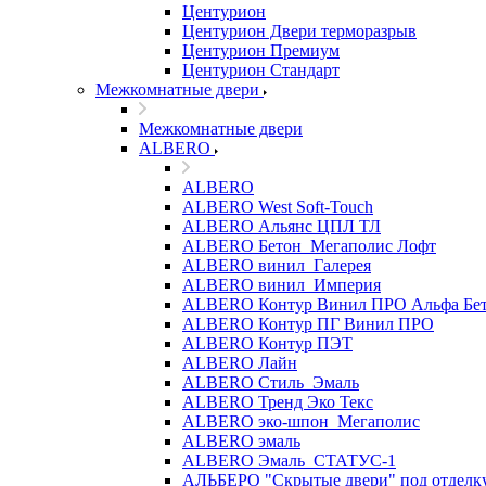
Центурион
Центурион Двери терморазрыв
Центурион Премиум
Центурион Стандарт
Межкомнатные двери
Межкомнатные двери
ALBERO
ALBERO
ALBERO West Soft-Touch
ALBERO Альянс ЦПЛ ТЛ
ALBERO Бетон_Мегаполис Лофт
ALBERO винил_Галерея
ALBERO винил_Империя
ALBERO Контур Винил ПРО Альфа Бе
ALBERO Контур ПГ Винил ПРО
ALBERO Контур ПЭТ
ALBERO Лайн
ALBERO Стиль_Эмаль
ALBERO Тренд Эко Текс
ALBERO эко-шпон_Мегаполис
ALBERO эмаль
ALBERO Эмаль_СТАТУС-1
АЛЬБЕРО "Скрытые двери" под отделк