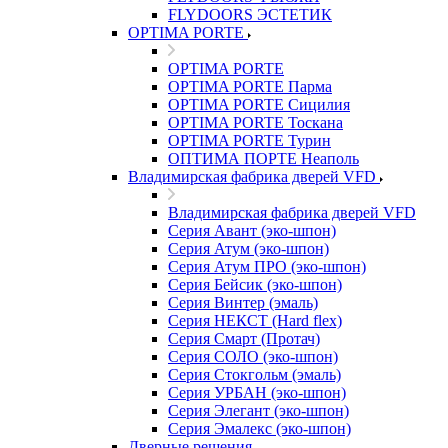
FLYDOORS ЭСТЕТИК
OPTIMA PORTE
OPTIMA PORTE
OPTIMA PORTE Парма
OPTIMA PORTE Сицилия
OPTIMA PORTE Тоскана
OPTIMA PORTE Турин
ОПТИМА ПОРТЕ Неаполь
Владимирская фабрика дверей VFD
Владимирская фабрика дверей VFD
Серия Авант (эко-шпон)
Серия Атум (эко-шпон)
Серия Атум ПРО (эко-шпон)
Серия Бейсик (эко-шпон)
Серия Винтер (эмаль)
Серия НЕКСТ (Hard flex)
Серия Смарт (Протач)
Серия СОЛО (эко-шпон)
Серия Стокгольм (эмаль)
Серия УРБАН (эко-шпон)
Серия Элегант (эко-шпон)
Серия Эмалекс (эко-шпон)
Дверные решения