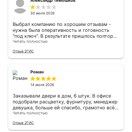
Александр Тимошков
30 июля 2026
Выбрал компанию по хорошим отзывам -
нужна была оперативность и готовность
"под ключ". В результате пришлось полтора
часа потратить на уборку подъезда, так как
Читать полностью
монтажники решили, что в услугу
Отзыв 2ГИС
"утилизация старой двери" не входит
уборка выломанного деревянного косяка и
образовавшегося строительного мусора.
После предъявления претензии менеджеру
Роман
получил только недовольный звонок от
монтажника, никаких извинений и попыток
14 июля 2026
урегулирования. С замерщиком и
менеджером специально обговаривал, что
Заказывали двери в дом, 6 штук. В офисе
нужна утилизация, мне это затруднительно -
подобрали расцветку, фурнитуру, менеджер
ограниченные физические возможности...
девушка, больше ей спасибо, грамотно всё
Дополнение на следующий день - отберите
подсказывала и советовала. Парни
Читать полностью
у горе-монтажников болгарку - теранули
установщики, отдельное спасибо,
Отзыв 2ГИС
пол в квартире (явно положили не
филигранно установили, много видел других
остановившуюся диском вниз) и само
дверей, в которых видны запилы, щели, но