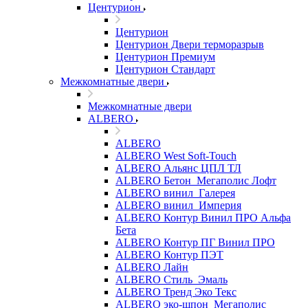
Центурион
Центурион
Центурион Двери терморазрыв
Центурион Премиум
Центурион Стандарт
Межкомнатные двери
Межкомнатные двери
ALBERO
ALBERO
ALBERO West Soft-Touch
ALBERO Альянс ЦПЛ ТЛ
ALBERO Бетон_Мегаполис Лофт
ALBERO винил_Галерея
ALBERO винил_Империя
ALBERO Контур Винил ПРО Альфа
Бета
ALBERO Контур ПГ Винил ПРО
ALBERO Контур ПЭТ
ALBERO Лайн
ALBERO Стиль_Эмаль
ALBERO Тренд Эко Текс
ALBERO эко-шпон_Мегаполис