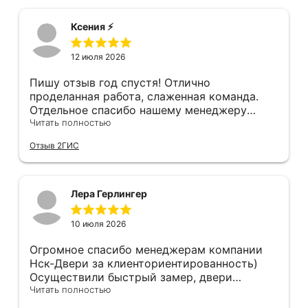
дверное полотно. Также, при затаскивании
нам сделали идеально, как в космическом
где-то краску подъездную обтёрли... К
корабле, не к чему придраться. Мы с женой
Ксения ⚡️
качеству двери тоже претензии - порог
довольны, спасибо!!!!
нержавеющий, обклеен плёнкой, которую
12 июля 2026
после монтажа нужно снять. Уплотнитель
порога наклеен на эту плёнку...
Пишу отзыв год спустя! Отлично
проделанная работа, слаженная команда.
Отдельное спасибо нашему менеджеру
Анастасии, помогла сделать выбор, от
Читать полностью
которого мы в восторге! Быстро ,
Отзыв 2ГИС
профессионально, рекомендую.
Лера Герлингер
10 июля 2026
Огромное спасибо менеджерам компании
Нск-Двери за клиенториентированность)
Осуществили быстрый замер, двери
оказались в наличии. По доставке
Читать полностью
отдельное спасибо, впервые встречаю