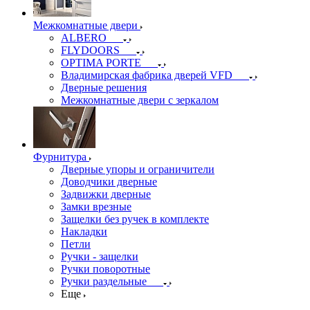
Межкомнатные двери
ALBERO
FLYDOORS
OPTIMA PORTE
Владимирская фабрика дверей VFD
Дверные решения
Межкомнатные двери c зеркалом
Фурнитура
Дверные упоры и ограничители
Доводчики дверные
Задвижки дверные
Замки врезные
Защелки без ручек в комплекте
Накладки
Петли
Ручки - защелки
Ручки поворотные
Ручки раздельные
Еще