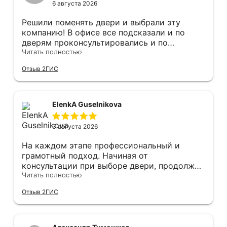
6 августа 2026
Решили поменять двери и выбрали эту
компанию! В офисе все подсказали и по
дверям проконсультировались и по
фурнитуре. Анастасия ответила на все
Читать полностью
вопросы. Изготовление точно в срок!
Отзыв 2ГИС
Монтаж быстро, качественно и аккуратно,
Сергея прямо рекомендую! С утра до
вечера устанавливал, монтировал, весь
мусор убирает после монтажа. Рекомендую!
ElenkA Guselnikova
3 августа 2026
На каждом этапе профессиональный и
грамотный подход. Начиная от
консультации при выборе двери, продолжая
оперативным замером, завершая быстрой и
Читать полностью
качественной установкой, а за отделку и
Отзыв 2ГИС
оформление двери - отдельное спасибо!
Рекомендуем и планируем в дальнейшем, по
вопросу дверей, обращаться сюда.