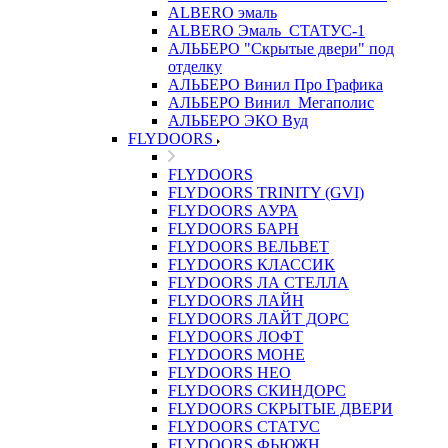
ALBERO эмаль
ALBERO Эмаль_СТАТУС-1
АЛЬБЕРО "Скрытые двери" под
отделку
АЛЬБЕРО Винил Про Графика
АЛЬБЕРО Винил_Мегаполис
АЛЬБЕРО ЭКО Вуд
FLYDOORS
FLYDOORS
FLYDOORS TRINITY (GVI)
FLYDOORS АУРА
FLYDOORS БАРН
FLYDOORS ВЕЛЬВЕТ
FLYDOORS КЛАССИК
FLYDOORS ЛА СТЕЛЛА
FLYDOORS ЛАЙН
FLYDOORS ЛАЙТ ДОРС
FLYDOORS ЛОФТ
FLYDOORS МОНЕ
FLYDOORS НЕО
FLYDOORS СКИНДОРС
FLYDOORS СКРЫТЫЕ ДВЕРИ
FLYDOORS СТАТУС
FLYDOORS ФЬЮЖН