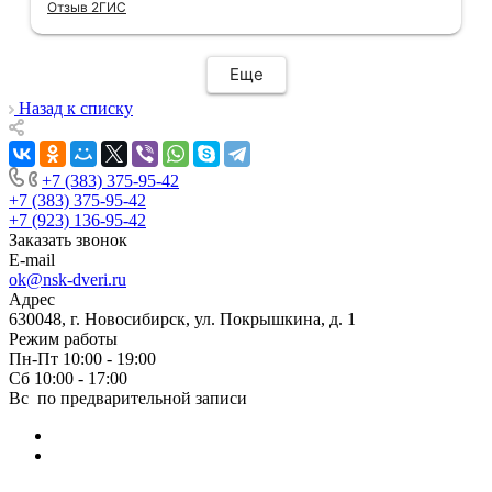
Отзыв 2ГИС
компанию, где я могу указать удобный для
меня интервал времени, а не ждать весь
день🙏 Не могу не отметить качественный
Еще
монтаж дверей, спасибо мастеру Антону за
его труд!!!
Назад к списку
+7 (383) 375-95-42
+7 (383) 375-95-42
+7 (923) 136-95-42
Заказать звонок
E-mail
ok@nsk-dveri.ru
Адрес
630048, г. Новосибирск, ул. Покрышкина, д. 1
Режим работы
Пн-Пт 10:00 - 19:00
Сб 10:00 - 17:00
Вс по предварительной записи