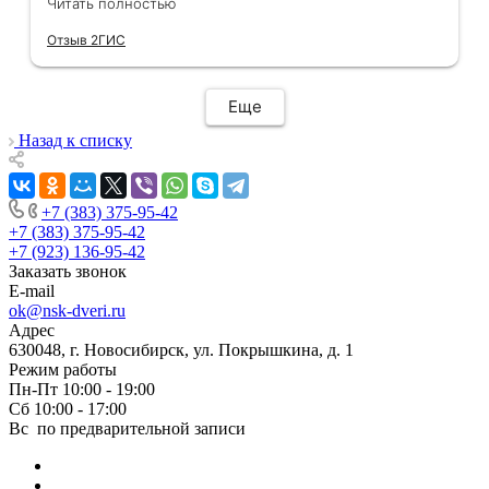
оказались в наличии. По доставке
Читать полностью
отдельное спасибо, впервые встречаю
Отзыв 2ГИС
компанию, где я могу указать удобный для
меня интервал времени, а не ждать весь
день🙏 Не могу не отметить качественный
Еще
монтаж дверей, спасибо мастеру Антону за
его труд!!!
Назад к списку
+7 (383) 375-95-42
+7 (383) 375-95-42
+7 (923) 136-95-42
Заказать звонок
E-mail
ok@nsk-dveri.ru
Адрес
630048, г. Новосибирск, ул. Покрышкина, д. 1
Режим работы
Пн-Пт 10:00 - 19:00
Сб 10:00 - 17:00
Вс по предварительной записи