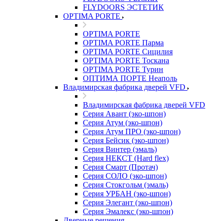
FLYDOORS ЭСТЕТИК
OPTIMA PORTE
OPTIMA PORTE
OPTIMA PORTE Парма
OPTIMA PORTE Сицилия
OPTIMA PORTE Тоскана
OPTIMA PORTE Турин
ОПТИМА ПОРТЕ Неаполь
Владимирская фабрика дверей VFD
Владимирская фабрика дверей VFD
Серия Авант (эко-шпон)
Серия Атум (эко-шпон)
Серия Атум ПРО (эко-шпон)
Серия Бейсик (эко-шпон)
Серия Винтер (эмаль)
Серия НЕКСТ (Hard flex)
Серия Смарт (Протач)
Серия СОЛО (эко-шпон)
Серия Стокгольм (эмаль)
Серия УРБАН (эко-шпон)
Серия Элегант (эко-шпон)
Серия Эмалекс (эко-шпон)
Дверные решения