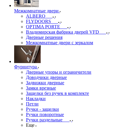
Межкомнатные двери
ALBERO
FLYDOORS
OPTIMA PORTE
Владимирская фабрика дверей VFD
Дверные решения
Межкомнатные двери c зеркалом
Фурнитура
Дверные упоры и ограничители
Доводчики дверные
Задвижки дверные
Замки врезные
Защелки без ручек в комплекте
Накладки
Петли
Ручки - защелки
Ручки поворотные
Ручки раздельные
Еще