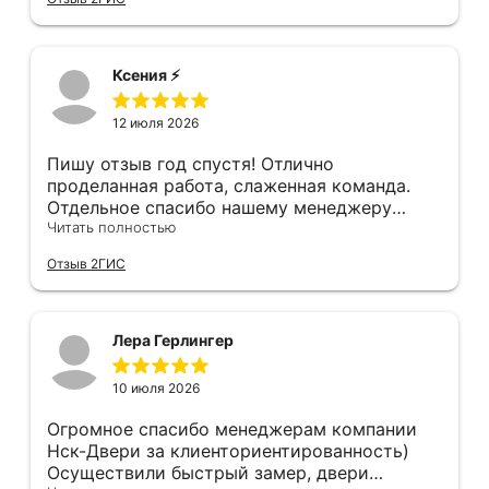
пол в квартире (явно положили не
филигранно установили, много видел других
остановившуюся диском вниз) и само
дверей, в которых видны запилы, щели, но
дверное полотно. Также, при затаскивании
нам сделали идеально, как в космическом
где-то краску подъездную обтёрли... К
корабле, не к чему придраться. Мы с женой
Ксения ⚡️
качеству двери тоже претензии - порог
довольны, спасибо!!!!
нержавеющий, обклеен плёнкой, которую
12 июля 2026
после монтажа нужно снять. Уплотнитель
порога наклеен на эту плёнку...
Пишу отзыв год спустя! Отлично
проделанная работа, слаженная команда.
Отдельное спасибо нашему менеджеру
Анастасии, помогла сделать выбор, от
Читать полностью
которого мы в восторге! Быстро ,
Отзыв 2ГИС
профессионально, рекомендую.
Лера Герлингер
10 июля 2026
Огромное спасибо менеджерам компании
Нск-Двери за клиенториентированность)
Осуществили быстрый замер, двери