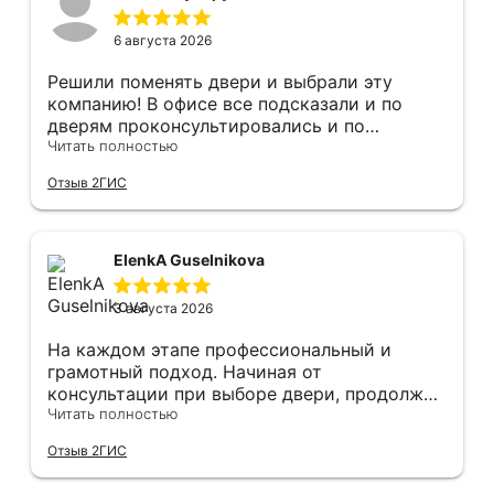
6 августа 2026
Решили поменять двери и выбрали эту
компанию! В офисе все подсказали и по
дверям проконсультировались и по
фурнитуре. Анастасия ответила на все
Читать полностью
вопросы. Изготовление точно в срок!
Отзыв 2ГИС
Монтаж быстро, качественно и аккуратно,
Сергея прямо рекомендую! С утра до
вечера устанавливал, монтировал, весь
мусор убирает после монтажа. Рекомендую!
ElenkA Guselnikova
3 августа 2026
На каждом этапе профессиональный и
грамотный подход. Начиная от
консультации при выборе двери, продолжая
оперативным замером, завершая быстрой и
Читать полностью
качественной установкой, а за отделку и
Отзыв 2ГИС
оформление двери - отдельное спасибо!
Рекомендуем и планируем в дальнейшем, по