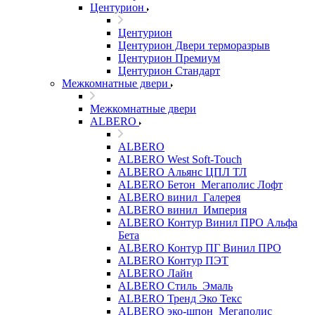
Центурион
Центурион
Центурион Двери терморазрыв
Центурион Премиум
Центурион Стандарт
Межкомнатные двери
Межкомнатные двери
ALBERO
ALBERO
ALBERO West Soft-Touch
ALBERO Альянс ЦПЛ ТЛ
ALBERO Бетон_Мегаполис Лофт
ALBERO винил_Галерея
ALBERO винил_Империя
ALBERO Контур Винил ПРО Альфа
Бета
ALBERO Контур ПГ Винил ПРО
ALBERO Контур ПЭТ
ALBERO Лайн
ALBERO Стиль_Эмаль
ALBERO Тренд Эко Текс
ALBERO эко-шпон_Мегаполис