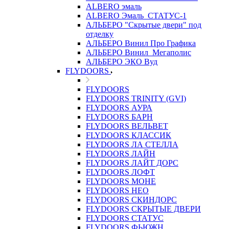
ALBERO эмаль
ALBERO Эмаль_СТАТУС-1
АЛЬБЕРО "Скрытые двери" под
отделку
АЛЬБЕРО Винил Про Графика
АЛЬБЕРО Винил_Мегаполис
АЛЬБЕРО ЭКО Вуд
FLYDOORS
FLYDOORS
FLYDOORS TRINITY (GVI)
FLYDOORS АУРА
FLYDOORS БАРН
FLYDOORS ВЕЛЬВЕТ
FLYDOORS КЛАССИК
FLYDOORS ЛА СТЕЛЛА
FLYDOORS ЛАЙН
FLYDOORS ЛАЙТ ДОРС
FLYDOORS ЛОФТ
FLYDOORS МОНЕ
FLYDOORS НЕО
FLYDOORS СКИНДОРС
FLYDOORS СКРЫТЫЕ ДВЕРИ
FLYDOORS СТАТУС
FLYDOORS ФЬЮЖН