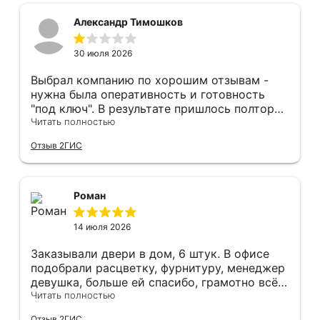
вопросу дверей, обращаться сюда.
Александр Тимошков
30 июля 2026
Выбрал компанию по хорошим отзывам -
нужна была оперативность и готовность
"под ключ". В результате пришлось полтора
часа потратить на уборку подъезда, так как
Читать полностью
монтажники решили, что в услугу
Отзыв 2ГИС
"утилизация старой двери" не входит
уборка выломанного деревянного косяка и
образовавшегося строительного мусора.
После предъявления претензии менеджеру
Роман
получил только недовольный звонок от
монтажника, никаких извинений и попыток
14 июля 2026
урегулирования. С замерщиком и
менеджером специально обговаривал, что
Заказывали двери в дом, 6 штук. В офисе
нужна утилизация, мне это затруднительно -
подобрали расцветку, фурнитуру, менеджер
ограниченные физические возможности...
девушка, больше ей спасибо, грамотно всё
Дополнение на следующий день - отберите
подсказывала и советовала. Парни
Читать полностью
у горе-монтажников болгарку - теранули
установщики, отдельное спасибо,
Отзыв 2ГИС