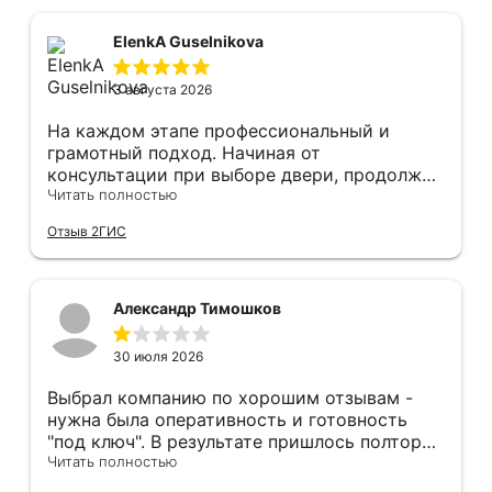
ElenkA Guselnikova
3 августа 2026
На каждом этапе профессиональный и
грамотный подход. Начиная от
консультации при выборе двери, продолжая
оперативным замером, завершая быстрой и
Читать полностью
качественной установкой, а за отделку и
Отзыв 2ГИС
оформление двери - отдельное спасибо!
Рекомендуем и планируем в дальнейшем, по
вопросу дверей, обращаться сюда.
Александр Тимошков
30 июля 2026
Выбрал компанию по хорошим отзывам -
нужна была оперативность и готовность
"под ключ". В результате пришлось полтора
часа потратить на уборку подъезда, так как
Читать полностью
монтажники решили, что в услугу