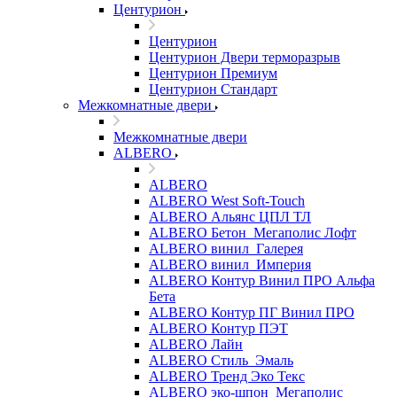
Центурион
Центурион
Центурион Двери терморазрыв
Центурион Премиум
Центурион Стандарт
Межкомнатные двери
Межкомнатные двери
ALBERO
ALBERO
ALBERO West Soft-Touch
ALBERO Альянс ЦПЛ ТЛ
ALBERO Бетон_Мегаполис Лофт
ALBERO винил_Галерея
ALBERO винил_Империя
ALBERO Контур Винил ПРО Альфа
Бета
ALBERO Контур ПГ Винил ПРО
ALBERO Контур ПЭТ
ALBERO Лайн
ALBERO Стиль_Эмаль
ALBERO Тренд Эко Текс
ALBERO эко-шпон_Мегаполис