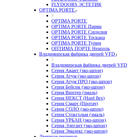
FLYDOORS ЭСТЕТИК
OPTIMA PORTE
OPTIMA PORTE
OPTIMA PORTE Парма
OPTIMA PORTE Сицилия
OPTIMA PORTE Тоскана
OPTIMA PORTE Турин
ОПТИМА ПОРТЕ Неаполь
Владимирская фабрика дверей VFD
Владимирская фабрика дверей VFD
Серия Авант (эко-шпон)
Серия Атум (эко-шпон)
Серия Атум ПРО (эко-шпон)
Серия Бейсик (эко-шпон)
Серия Винтер (эмаль)
Серия НЕКСТ (Hard flex)
Серия Смарт (Протач)
Серия СОЛО (эко-шпон)
Серия Стокгольм (эмаль)
Серия УРБАН (эко-шпон)
Серия Элегант (эко-шпон)
Серия Эмалекс (эко-шпон)
Дверные решения