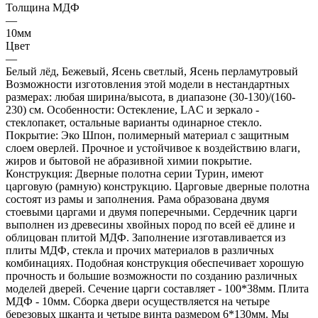
Толщина МДФ
—
10мм
Цвет
—
Белый лёд, Бежевый, Ясень светлый, Ясень перламутровый
Возможности изготовления этой модели в нестандартных
размерах: любая ширина/высота, в диапазоне (30-130)/(160-
230) см. Особенности: Остекление, LAC и зеркало -
стеклопакет, остальные варианты одинарное стекло.
Покрытие: Эко Шпон, полимерный материал с защитным
слоем оверлей. Прочное и устойчивое к воздействию влаги,
жиров и бытовой не абразивной химии покрытие.
Конструкция: Дверные полотна серии Турин, имеют
царговую (рамную) конструкцию. Царговые дверные полотна
состоят из рамы и заполнения. Рама образована двумя
стоевыми царгами и двумя поперечными. Сердечник царги
выполнен из древесины хвойных пород по всей её длине и
облицован плитой МДФ. Заполнение изготавливается из
плиты МДФ, стекла и прочих материалов в различных
комбинациях. Подобная конструкция обеспечивает хорошую
прочность и большие возможности по созданию различных
моделей дверей. Сечение царги составляет - 100*38мм. Плита
МДФ - 10мм. Сборка двери осуществляется на четыре
березовых шканта и четыре винта размером 6*130мм. Мы