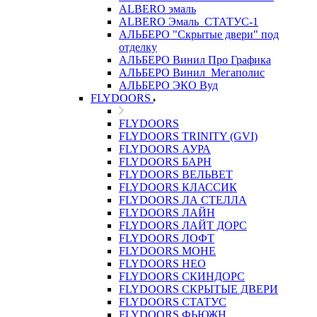
ALBERO эмаль
ALBERO Эмаль_СТАТУС-1
АЛЬБЕРО "Скрытые двери" под
отделку
АЛЬБЕРО Винил Про Графика
АЛЬБЕРО Винил_Мегаполис
АЛЬБЕРО ЭКО Вуд
FLYDOORS
FLYDOORS
FLYDOORS TRINITY (GVI)
FLYDOORS АУРА
FLYDOORS БАРН
FLYDOORS ВЕЛЬВЕТ
FLYDOORS КЛАССИК
FLYDOORS ЛА СТЕЛЛА
FLYDOORS ЛАЙН
FLYDOORS ЛАЙТ ДОРС
FLYDOORS ЛОФТ
FLYDOORS МОНЕ
FLYDOORS НЕО
FLYDOORS СКИНДОРС
FLYDOORS СКРЫТЫЕ ДВЕРИ
FLYDOORS СТАТУС
FLYDOORS ФЬЮЖН