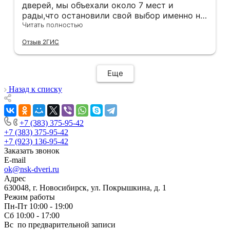
дверей, мы объехали около 7 мест и
рады,что остановили свой выбор именно на
этой компании.Здесь оказались нужные нам
Читать полностью
двери в нужной расцветке в наличии(в
Отзыв 2ГИС
других местах ожидание было от 3 недель).
Хочется отметить скорость и
добросовестность данной компании.Через
Еще
час после покупки дверей у нас уже был
замерщик на кв,на следующий день
Назад к списку
привезли двери,а еще через день их
установили! Установщики сделали свою
работу очень аккуратно, после себя убрали
+7 (383) 375-95-42
абсолютно всю строительную пыль и
+7 (383) 375-95-42
оставили идеальный порядок.Спасибо вам!
+7 (923) 136-95-42
Заказать звонок
E-mail
ok@nsk-dveri.ru
Адрес
630048, г. Новосибирск, ул. Покрышкина, д. 1
Режим работы
Пн-Пт 10:00 - 19:00
Сб 10:00 - 17:00
Вс по предварительной записи