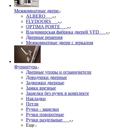
Межкомнатные двери
ALBERO
FLYDOORS
OPTIMA PORTE
Владимирская фабрика дверей VFD
Дверные решения
Межкомнатные двери c зеркалом
Фурнитура
Дверные упоры и ограничители
Доводчики дверные
Задвижки дверные
Замки врезные
Защелки без ручек в комплекте
Накладки
Петли
Ручки - защелки
Ручки поворотные
Ручки раздельные
Еще