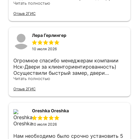
Анастасии, помогла сделать выбор, от
Читать полностью
которого мы в восторге! Быстро ,
Отзыв 2ГИС
профессионально, рекомендую.
Лера Герлингер
10 июля 2026
Огромное спасибо менеджерам компании
Нск-Двери за клиенториентированность)
Осуществили быстрый замер, двери
оказались в наличии. По доставке
Читать полностью
отдельное спасибо, впервые встречаю
Отзыв 2ГИС
компанию, где я могу указать удобный для
меня интервал времени, а не ждать весь
день🙏 Не могу не отметить качественный
монтаж дверей, спасибо мастеру Антону за
Oreshka Oreshka
его труд!!!
10 июля 2026
Нам необходимо было срочно установить 5