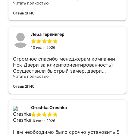
Анастасии, помогла сделать выбор, от
Читать полностью
которого мы в восторге! Быстро ,
Отзыв 2ГИС
профессионально, рекомендую.
Лера Герлингер
10 июля 2026
Огромное спасибо менеджерам компании
Нск-Двери за клиенториентированность)
Осуществили быстрый замер, двери
оказались в наличии. По доставке
Читать полностью
отдельное спасибо, впервые встречаю
Отзыв 2ГИС
компанию, где я могу указать удобный для
меня интервал времени, а не ждать весь
день🙏 Не могу не отметить качественный
монтаж дверей, спасибо мастеру Антону за
Oreshka Oreshka
его труд!!!
10 июля 2026
Нам необходимо было срочно установить 5