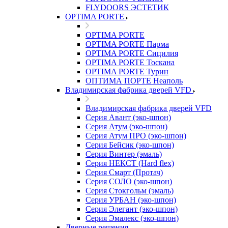
FLYDOORS ЭСТЕТИК
OPTIMA PORTE
OPTIMA PORTE
OPTIMA PORTE Парма
OPTIMA PORTE Сицилия
OPTIMA PORTE Тоскана
OPTIMA PORTE Турин
ОПТИМА ПОРТЕ Неаполь
Владимирская фабрика дверей VFD
Владимирская фабрика дверей VFD
Серия Авант (эко-шпон)
Серия Атум (эко-шпон)
Серия Атум ПРО (эко-шпон)
Серия Бейсик (эко-шпон)
Серия Винтер (эмаль)
Серия НЕКСТ (Hard flex)
Серия Смарт (Протач)
Серия СОЛО (эко-шпон)
Серия Стокгольм (эмаль)
Серия УРБАН (эко-шпон)
Серия Элегант (эко-шпон)
Серия Эмалекс (эко-шпон)
Дверные решения