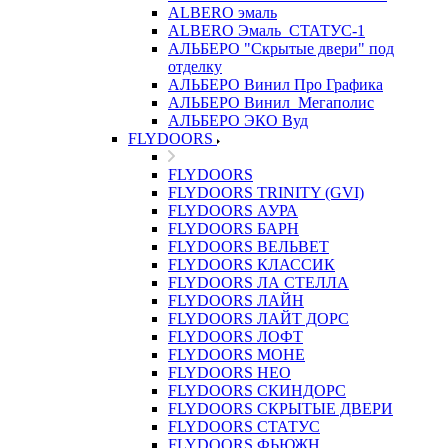
ALBERO эмаль
ALBERO Эмаль_СТАТУС-1
АЛЬБЕРО "Скрытые двери" под
отделку
АЛЬБЕРО Винил Про Графика
АЛЬБЕРО Винил_Мегаполис
АЛЬБЕРО ЭКО Вуд
FLYDOORS
FLYDOORS
FLYDOORS TRINITY (GVI)
FLYDOORS АУРА
FLYDOORS БАРН
FLYDOORS ВЕЛЬВЕТ
FLYDOORS КЛАССИК
FLYDOORS ЛА СТЕЛЛА
FLYDOORS ЛАЙН
FLYDOORS ЛАЙТ ДОРС
FLYDOORS ЛОФТ
FLYDOORS МОНЕ
FLYDOORS НЕО
FLYDOORS СКИНДОРС
FLYDOORS СКРЫТЫЕ ДВЕРИ
FLYDOORS СТАТУС
FLYDOORS ФЬЮЖН