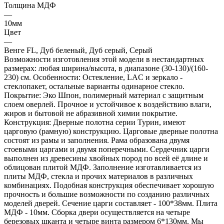
Толщина МДФ
—
10мм
Цвет
—
Венге FL, Дуб беленый, Дуб серый, Серый
Возможности изготовления этой модели в нестандартных
размерах: любая ширина/высота, в диапазоне (30-130)/(160-
230) см. Особенности: Остекление, LAC и зеркало -
стеклопакет, остальные варианты одинарное стекло.
Покрытие: Эко Шпон, полимерный материал с защитным
слоем оверлей. Прочное и устойчивое к воздействию влаги,
жиров и бытовой не абразивной химии покрытие.
Конструкция: Дверные полотна серии Турин, имеют
царговую (рамную) конструкцию. Царговые дверные полотна
состоят из рамы и заполнения. Рама образована двумя
стоевыми царгами и двумя поперечными. Сердечник царги
выполнен из древесины хвойных пород по всей её длине и
облицован плитой МДФ. Заполнение изготавливается из
плиты МДФ, стекла и прочих материалов в различных
комбинациях. Подобная конструкция обеспечивает хорошую
прочность и большие возможности по созданию различных
моделей дверей. Сечение царги составляет - 100*38мм. Плита
МДФ - 10мм. Сборка двери осуществляется на четыре
березовых шканта и четыре винта размером 6*130мм. Мы