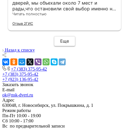
дверей, мы объехали около 7 мест и
рады,что остановили свой выбор именно на
этой компании.Здесь оказались нужные нам
Читать полностью
двери в нужной расцветке в наличии(в
Отзыв 2ГИС
других местах ожидание было от 3 недель).
Хочется отметить скорость и
добросовестность данной компании.Через
Еще
час после покупки дверей у нас уже был
замерщик на кв,на следующий день
Назад к списку
привезли двери,а еще через день их
установили! Установщики сделали свою
работу очень аккуратно, после себя убрали
+7 (383) 375-95-42
абсолютно всю строительную пыль и
+7 (383) 375-95-42
оставили идеальный порядок.Спасибо вам!
+7 (923) 136-95-42
Заказать звонок
E-mail
ok@nsk-dveri.ru
Адрес
630048, г. Новосибирск, ул. Покрышкина, д. 1
Режим работы
Пн-Пт 10:00 - 19:00
Сб 10:00 - 17:00
Вс по предварительной записи