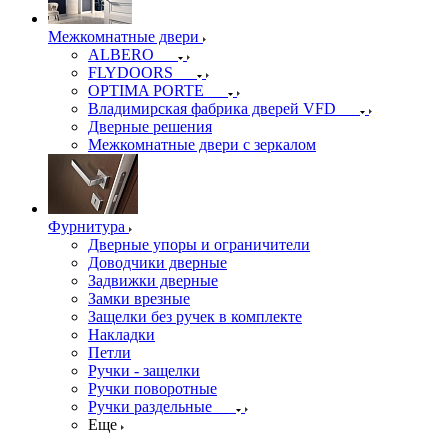
Межкомнатные двери
ALBERO
FLYDOORS
OPTIMA PORTE
Владимирская фабрика дверей VFD
Дверные решения
Межкомнатные двери c зеркалом
Фурнитура
Дверные упоры и ограничители
Доводчики дверные
Задвижки дверные
Замки врезные
Защелки без ручек в комплекте
Накладки
Петли
Ручки - защелки
Ручки поворотные
Ручки раздельные
Еще