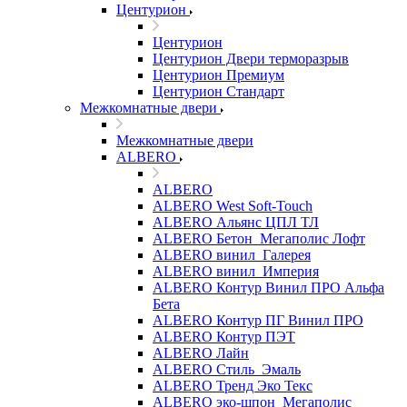
Центурион
Центурион
Центурион Двери терморазрыв
Центурион Премиум
Центурион Стандарт
Межкомнатные двери
Межкомнатные двери
ALBERO
ALBERO
ALBERO West Soft-Touch
ALBERO Альянс ЦПЛ ТЛ
ALBERO Бетон_Мегаполис Лофт
ALBERO винил_Галерея
ALBERO винил_Империя
ALBERO Контур Винил ПРО Альфа
Бета
ALBERO Контур ПГ Винил ПРО
ALBERO Контур ПЭТ
ALBERO Лайн
ALBERO Стиль_Эмаль
ALBERO Тренд Эко Текс
ALBERO эко-шпон_Мегаполис