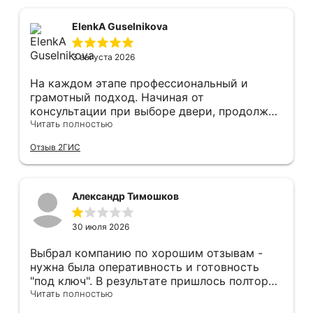
ElenkA Guselnikova
3 августа 2026
На каждом этапе профессиональный и
грамотный подход. Начиная от
консультации при выборе двери, продолжая
оперативным замером, завершая быстрой и
Читать полностью
качественной установкой, а за отделку и
Отзыв 2ГИС
оформление двери - отдельное спасибо!
Рекомендуем и планируем в дальнейшем, по
вопросу дверей, обращаться сюда.
Александр Тимошков
30 июля 2026
Выбрал компанию по хорошим отзывам -
нужна была оперативность и готовность
"под ключ". В результате пришлось полтора
часа потратить на уборку подъезда, так как
Читать полностью
монтажники решили, что в услугу