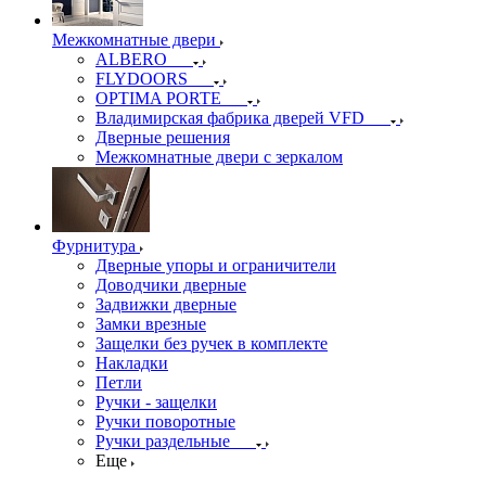
Межкомнатные двери
ALBERO
FLYDOORS
OPTIMA PORTE
Владимирская фабрика дверей VFD
Дверные решения
Межкомнатные двери c зеркалом
Фурнитура
Дверные упоры и ограничители
Доводчики дверные
Задвижки дверные
Замки врезные
Защелки без ручек в комплекте
Накладки
Петли
Ручки - защелки
Ручки поворотные
Ручки раздельные
Еще