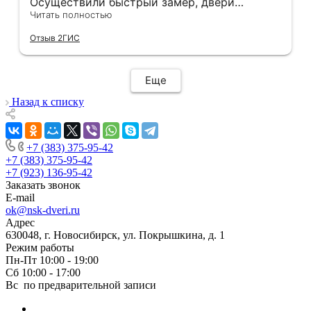
Осуществили быстрый замер, двери
оказались в наличии. По доставке
Читать полностью
отдельное спасибо, впервые встречаю
Отзыв 2ГИС
компанию, где я могу указать удобный для
меня интервал времени, а не ждать весь
день🙏 Не могу не отметить качественный
Еще
монтаж дверей, спасибо мастеру Антону за
его труд!!!
Назад к списку
+7 (383) 375-95-42
+7 (383) 375-95-42
+7 (923) 136-95-42
Заказать звонок
E-mail
ok@nsk-dveri.ru
Адрес
630048, г. Новосибирск, ул. Покрышкина, д. 1
Режим работы
Пн-Пт 10:00 - 19:00
Сб 10:00 - 17:00
Вс по предварительной записи