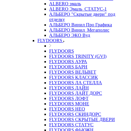
ALBERO эмаль
ALBERO Эмаль_СТАТУС-1
АЛЬБЕРО "Скрытые двери" под
отделку
АЛЬБЕРО Винил Про Графика
АЛЬБЕРО Винил_Мегаполис
АЛЬБЕРО ЭКО Вуд
FLYDOORS
FLYDOORS
FLYDOORS TRINITY (GVI)
FLYDOORS АУРА
FLYDOORS БАРН
FLYDOORS ВЕЛЬВЕТ
FLYDOORS КЛАССИК
FLYDOORS ЛА СТЕЛЛА
FLYDOORS ЛАЙН
FLYDOORS ЛАЙТ ДОРС
FLYDOORS ЛОФТ
FLYDOORS МОНЕ
FLYDOORS НЕО
FLYDOORS СКИНДОРС
FLYDOORS СКРЫТЫЕ ДВЕРИ
FLYDOORS СТАТУС
FLYDOORS ФЬЮЖН