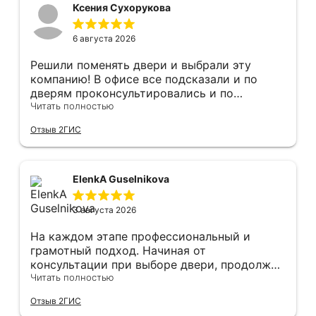
Ксения Сухорукова
6 августа 2026
Решили поменять двери и выбрали эту
компанию! В офисе все подсказали и по
дверям проконсультировались и по
фурнитуре. Анастасия ответила на все
Читать полностью
вопросы. Изготовление точно в срок!
Отзыв 2ГИС
Монтаж быстро, качественно и аккуратно,
Сергея прямо рекомендую! С утра до
вечера устанавливал, монтировал, весь
мусор убирает после монтажа. Рекомендую!
ElenkA Guselnikova
3 августа 2026
На каждом этапе профессиональный и
грамотный подход. Начиная от
консультации при выборе двери, продолжая
оперативным замером, завершая быстрой и
Читать полностью
качественной установкой, а за отделку и
Отзыв 2ГИС
оформление двери - отдельное спасибо!