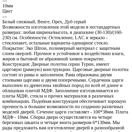
—
10мм
Цвет
—
Белый снежный, Венге, Орех, Дуб серый
Возможности изготовления этой модели в нестандартных
размерах: любая ширина/высота, в диапазоне (30-130)/(160-
230) см. Особенности: Остекление, LAC и зеркало -
стеклопакет, остальные варианты одинарное стекло.
Покрытие: Эко Шпон, полимерный материал с защитным
слоем оверлей. Прочное и устойчивое к воздействию влаги,
жиров и бытовой не абразивной химии покрытие.
Конструкция: Дверные полотна серии Турин, имеют
царговую (рамную) конструкцию. Царговые дверные полотна
состоят из рамы и заполнения. Рама образована двумя
стоевыми царгами и двумя поперечными. Сердечник царги
выполнен из древесины хвойных пород по всей её длине и
облицован плитой МДФ. Заполнение изготавливается из
плиты МДФ, стекла и прочих материалов в различных
комбинациях. Подобная конструкция обеспечивает хорошую
прочность и большие возможности по созданию различных
моделей дверей. Сечение царги составляет - 100*38мм. Плита
МДФ - 10мм. Сборка двери осуществляется на четыре
березовых шканта и четыре винта размером 6*130мм. Мы
рады предложить вам изготовление дверей в разнообразной