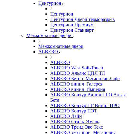
Центурион
Центурион
Центурион Двери терморазрыв
Центурион Премиум
Центурион Стандарт
Межкомнатные двери
Межкомнатные двери
ALBERO
ALBERO
ALBERO West Soft-Touch
ALBERO Альянс ЦПЛ ТЛ
ALBERO Бетон_Мегаполис Лофт
ALBERO винил_Галерея
ALBERO винил_Империя
ALBERO Контур Винил ПРО Альфа
Бета
ALBERO Контур ПГ Винил ПРО
ALBERO Контур ПЭТ
ALBERO Лайн
ALBERO Стиль_Эмаль
ALBERO Тренд Эко Текс
ALBERO эко-шпон_Мегаполис