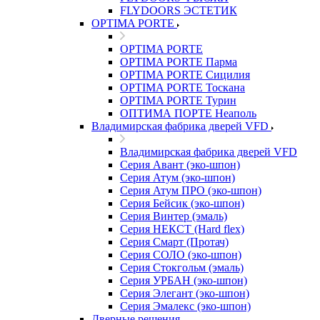
FLYDOORS ЭСТЕТИК
OPTIMA PORTE
OPTIMA PORTE
OPTIMA PORTE Парма
OPTIMA PORTE Сицилия
OPTIMA PORTE Тоскана
OPTIMA PORTE Турин
ОПТИМА ПОРТЕ Неаполь
Владимирская фабрика дверей VFD
Владимирская фабрика дверей VFD
Серия Авант (эко-шпон)
Серия Атум (эко-шпон)
Серия Атум ПРО (эко-шпон)
Серия Бейсик (эко-шпон)
Серия Винтер (эмаль)
Серия НЕКСТ (Hard flex)
Серия Смарт (Протач)
Серия СОЛО (эко-шпон)
Серия Стокгольм (эмаль)
Серия УРБАН (эко-шпон)
Серия Элегант (эко-шпон)
Серия Эмалекс (эко-шпон)
Дверные решения