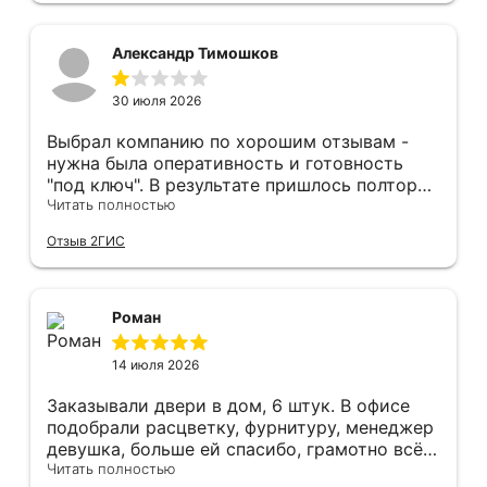
Рекомендуем и планируем в дальнейшем, по
вопросу дверей, обращаться сюда.
Александр Тимошков
30 июля 2026
Выбрал компанию по хорошим отзывам -
нужна была оперативность и готовность
"под ключ". В результате пришлось полтора
часа потратить на уборку подъезда, так как
Читать полностью
монтажники решили, что в услугу
Отзыв 2ГИС
"утилизация старой двери" не входит
уборка выломанного деревянного косяка и
образовавшегося строительного мусора.
После предъявления претензии менеджеру
Роман
получил только недовольный звонок от
монтажника, никаких извинений и попыток
14 июля 2026
урегулирования. С замерщиком и
менеджером специально обговаривал, что
Заказывали двери в дом, 6 штук. В офисе
нужна утилизация, мне это затруднительно -
подобрали расцветку, фурнитуру, менеджер
ограниченные физические возможности...
девушка, больше ей спасибо, грамотно всё
Дополнение на следующий день - отберите
подсказывала и советовала. Парни
Читать полностью