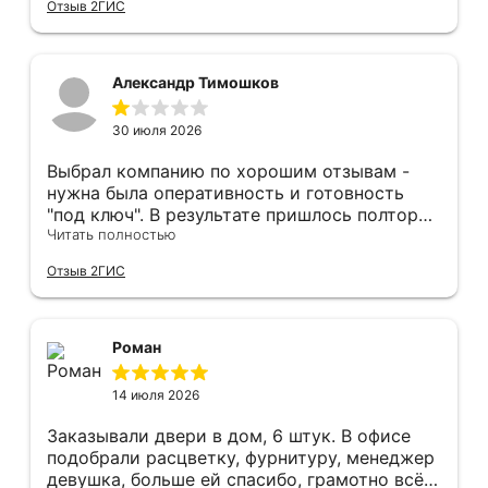
Отзыв 2ГИС
оформление двери - отдельное спасибо!
Рекомендуем и планируем в дальнейшем, по
вопросу дверей, обращаться сюда.
Александр Тимошков
30 июля 2026
Выбрал компанию по хорошим отзывам -
нужна была оперативность и готовность
"под ключ". В результате пришлось полтора
часа потратить на уборку подъезда, так как
Читать полностью
монтажники решили, что в услугу
Отзыв 2ГИС
"утилизация старой двери" не входит
уборка выломанного деревянного косяка и
образовавшегося строительного мусора.
После предъявления претензии менеджеру
Роман
получил только недовольный звонок от
монтажника, никаких извинений и попыток
14 июля 2026
урегулирования. С замерщиком и
менеджером специально обговаривал, что
Заказывали двери в дом, 6 штук. В офисе
нужна утилизация, мне это затруднительно -
подобрали расцветку, фурнитуру, менеджер
ограниченные физические возможности...
девушка, больше ей спасибо, грамотно всё