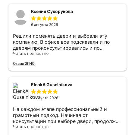
Ксения Сухорукова
6 августа 2026
Решили поменять двери и выбрали эту
компанию! В офисе все подсказали и по
дверям проконсультировались и по
фурнитуре. Анастасия ответила на все
Читать полностью
вопросы. Изготовление точно в срок!
Отзыв 2ГИС
Монтаж быстро, качественно и аккуратно,
Сергея прямо рекомендую! С утра до
вечера устанавливал, монтировал, весь
мусор убирает после монтажа. Рекомендую!
ElenkA Guselnikova
3 августа 2026
На каждом этапе профессиональный и
грамотный подход. Начиная от
консультации при выборе двери, продолжая
оперативным замером, завершая быстрой и
Читать полностью
качественной установкой, а за отделку и