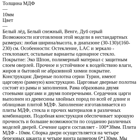
Толщина МДФ
—
10мм
Цвет
—
Белый лёд, Белый снежный, Венге, Дуб серый
Возможности изготовления этой модели в нестандартных
размерах: любая ширина/высота, в диапазоне (30-130)/(160-
230) см. Особенности: Остекление, LAC и зеркало -
стеклопакет, остальные варианты одинарное стекло.
Покрытие: Эко Шпон, полимерный материал с защитным
слоем оверлей. Прочное и устойчивое к воздействию влаги,
жиров и бытовой не абразивной химии покрытие.
Конструкция: Дверные полотна серии Турин, имеют
царговую (рамную) конструкцию. Царговые дверные полотна
состоят из рамы и заполнения. Рама образована двумя
стоевыми царгами и двумя поперечными. Сердечник царги
выполнен из древесины хвойных пород по всей её длине и
облицован плитой МДФ. Заполнение изготавливается из
плиты МДФ, стекла и прочих материалов в различных
комбинациях. Подобная конструкция обеспечивает хорошую
прочность и большие возможности по созданию различных
моделей дверей. Сечение царги составляет - 100*38мм. Плита
МДФ - 10мм. Сборка двери осуществляется на четыре
березовых шканта и четыре винта размером 6*130мм. Мы