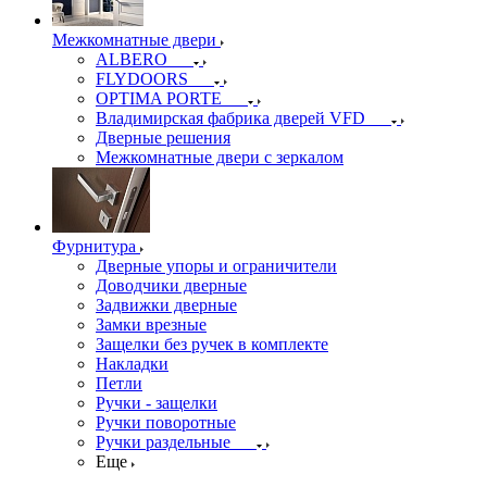
Межкомнатные двери
ALBERO
FLYDOORS
OPTIMA PORTE
Владимирская фабрика дверей VFD
Дверные решения
Межкомнатные двери c зеркалом
Фурнитура
Дверные упоры и ограничители
Доводчики дверные
Задвижки дверные
Замки врезные
Защелки без ручек в комплекте
Накладки
Петли
Ручки - защелки
Ручки поворотные
Ручки раздельные
Еще