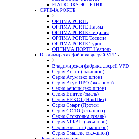
FLYDOORS ЭСТЕТИК
OPTIMA PORTE
OPTIMA PORTE
OPTIMA PORTE Парма
OPTIMA PORTE Сицилия
OPTIMA PORTE Тоскана
OPTIMA PORTE Турин
ОПТИМА ПОРТЕ Неаполь
Владимирская фабрика дверей VFD
Владимирская фабрика дверей VFD
Серия Авант (эко-шпон)
Серия Атум (эко-шпон)
Серия Атум ПРО (эко-шпон)
Серия Бейсик (эко-шпон)
Серия Винтер (эмаль)
Серия НЕКСТ (Hard flex)
Серия Смарт (Протач)
Серия СОЛО (эко-шпон)
Серия Стокгольм (эмаль)
Серия УРБАН (эко-шпон)
Серия Элегант (эко-шпон)
Серия Эмалекс (эко-шпон)
Дверные решения