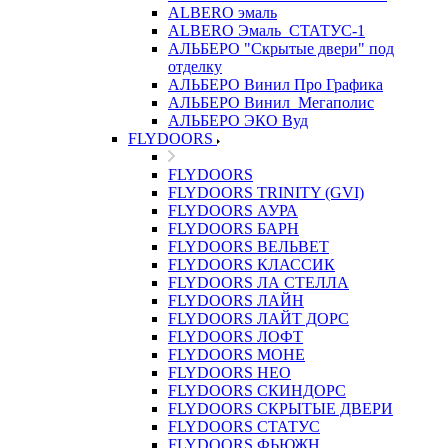
ALBERO эмаль
ALBERO Эмаль_СТАТУС-1
АЛЬБЕРО "Скрытые двери" под
отделку
АЛЬБЕРО Винил Про Графика
АЛЬБЕРО Винил_Мегаполис
АЛЬБЕРО ЭКО Вуд
FLYDOORS
FLYDOORS
FLYDOORS TRINITY (GVI)
FLYDOORS АУРА
FLYDOORS БАРН
FLYDOORS ВЕЛЬВЕТ
FLYDOORS КЛАССИК
FLYDOORS ЛА СТЕЛЛА
FLYDOORS ЛАЙН
FLYDOORS ЛАЙТ ДОРС
FLYDOORS ЛОФТ
FLYDOORS МОНЕ
FLYDOORS НЕО
FLYDOORS СКИНДОРС
FLYDOORS СКРЫТЫЕ ДВЕРИ
FLYDOORS СТАТУС
FLYDOORS ФЬЮЖН