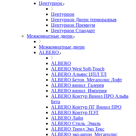
Центурион
Центурион
Центурион Двери терморазрыв
Центурион Премиум
Центурион Стандарт
Межкомнатные двери
Межкомнатные двери
ALBERO
ALBERO
ALBERO West Soft-Touch
ALBERO Альянс ЦПЛ ТЛ
ALBERO Бетон_Мегаполис Лофт
ALBERO винил_Галерея
ALBERO винил_Империя
ALBERO Контур Винил ПРО Альфа
Бета
ALBERO Контур ПГ Винил ПРО
ALBERO Контур ПЭТ
ALBERO Лайн
ALBERO Стиль_Эмаль
ALBERO Тренд Эко Текс
ALBERO эко-шпон_Мегаполис