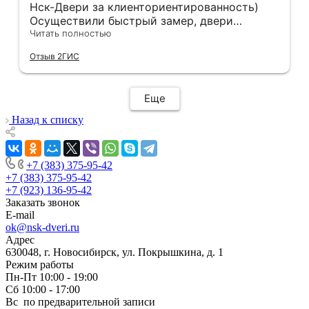
Нск-Двери за клиенториентированность)
Осуществили быстрый замер, двери
оказались в наличии. По доставке
Читать полностью
отдельное спасибо, впервые встречаю
Отзыв 2ГИС
компанию, где я могу указать удобный для
меня интервал времени, а не ждать весь
день🙏 Не могу не отметить качественный
Еще
монтаж дверей, спасибо мастеру Антону за
его труд!!!
Назад к списку
+7 (383) 375-95-42
+7 (383) 375-95-42
+7 (923) 136-95-42
Заказать звонок
E-mail
ok@nsk-dveri.ru
Адрес
630048, г. Новосибирск, ул. Покрышкина, д. 1
Режим работы
Пн-Пт 10:00 - 19:00
Сб 10:00 - 17:00
Вс по предварительной записи