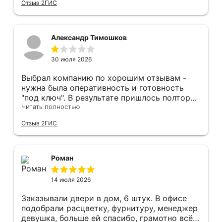
Отзыв 2ГИС
оформление двери - отдельное спасибо!
Рекомендуем и планируем в дальнейшем, по
вопросу дверей, обращаться сюда.
Александр Тимошков
30 июля 2026
Выбрал компанию по хорошим отзывам -
нужна была оперативность и готовность
"под ключ". В результате пришлось полтора
часа потратить на уборку подъезда, так как
Читать полностью
монтажники решили, что в услугу
Отзыв 2ГИС
"утилизация старой двери" не входит
уборка выломанного деревянного косяка и
образовавшегося строительного мусора.
После предъявления претензии менеджеру
Роман
получил только недовольный звонок от
монтажника, никаких извинений и попыток
14 июля 2026
урегулирования. С замерщиком и
менеджером специально обговаривал, что
Заказывали двери в дом, 6 штук. В офисе
нужна утилизация, мне это затруднительно -
подобрали расцветку, фурнитуру, менеджер
ограниченные физические возможности...
девушка, больше ей спасибо, грамотно всё