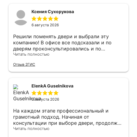
Ксения Сухорукова
6 августа 2026
Решили поменять двери и выбрали эту
компанию! В офисе все подсказали и по
дверям проконсультировались и по
фурнитуре. Анастасия ответила на все
Читать полностью
вопросы. Изготовление точно в срок!
Отзыв 2ГИС
Монтаж быстро, качественно и аккуратно,
Сергея прямо рекомендую! С утра до
вечера устанавливал, монтировал, весь
мусор убирает после монтажа. Рекомендую!
ElenkA Guselnikova
3 августа 2026
На каждом этапе профессиональный и
грамотный подход. Начиная от
консультации при выборе двери, продолжая
оперативным замером, завершая быстрой и
Читать полностью
качественной установкой, а за отделку и