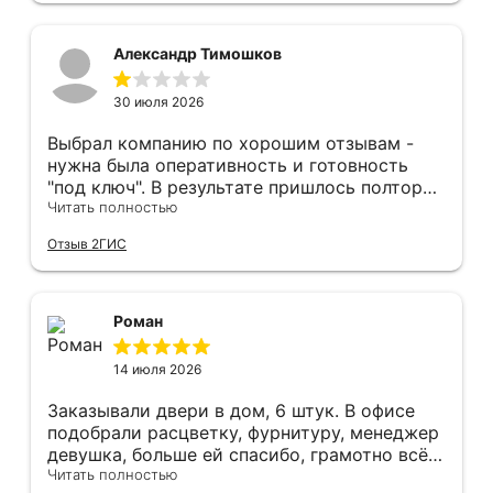
Рекомендуем и планируем в дальнейшем, по
вопросу дверей, обращаться сюда.
Александр Тимошков
30 июля 2026
Выбрал компанию по хорошим отзывам -
нужна была оперативность и готовность
"под ключ". В результате пришлось полтора
часа потратить на уборку подъезда, так как
Читать полностью
монтажники решили, что в услугу
Отзыв 2ГИС
"утилизация старой двери" не входит
уборка выломанного деревянного косяка и
образовавшегося строительного мусора.
После предъявления претензии менеджеру
Роман
получил только недовольный звонок от
монтажника, никаких извинений и попыток
14 июля 2026
урегулирования. С замерщиком и
менеджером специально обговаривал, что
Заказывали двери в дом, 6 штук. В офисе
нужна утилизация, мне это затруднительно -
подобрали расцветку, фурнитуру, менеджер
ограниченные физические возможности...
девушка, больше ей спасибо, грамотно всё
Дополнение на следующий день - отберите
подсказывала и советовала. Парни
Читать полностью