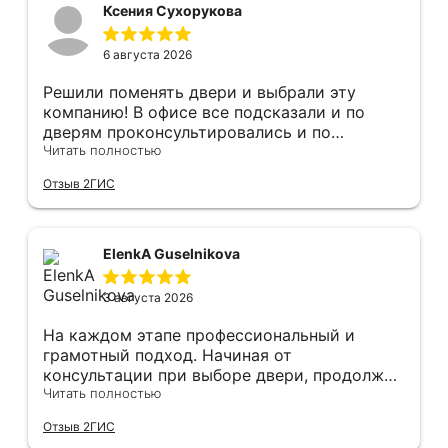
Ксения Сухорукова
6 августа 2026
Решили поменять двери и выбрали эту
компанию! В офисе все подсказали и по
дверям проконсультировались и по
фурнитуре. Анастасия ответила на все
Читать полностью
вопросы. Изготовление точно в срок!
Отзыв 2ГИС
Монтаж быстро, качественно и аккуратно,
Сергея прямо рекомендую! С утра до
вечера устанавливал, монтировал, весь
мусор убирает после монтажа. Рекомендую!
ElenkA Guselnikova
3 августа 2026
На каждом этапе профессиональный и
грамотный подход. Начиная от
консультации при выборе двери, продолжая
оперативным замером, завершая быстрой и
Читать полностью
качественной установкой, а за отделку и
Отзыв 2ГИС
оформление двери - отдельное спасибо!