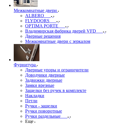
Межкомнатные двери
ALBERO
FLYDOORS
OPTIMA PORTE
Владимирская фабрика дверей VFD
Дверные решения
Межкомнатные двери c зеркалом
Фурнитура
Дверные упоры и ограничители
Доводчики дверные
Задвижки дверные
Замки врезные
Защелки без ручек в комплекте
Накладки
Петли
Ручки - защелки
Ручки поворотные
Ручки раздельные
Еще