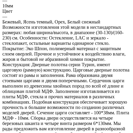
—
10мм
Цвет
—
Бежевый, Ясень темный, Орех, Белый снежный
Возможности изготовления этой модели в нестандартных
размерах: любая ширина/высота, в диапазоне (30-130)/(160-
230) см. Особенности: Остекление, LAC и зеркало -
стеклопакет, остальные варианты одинарное стекло.
Покрытие: Эко Шпон, полимерный материал с защитным
слоем оверлей. Прочное и устойчивое к воздействию влаги,
жиров и бытовой не абразивной химии покрытие.
Конструкция: Дверные полотна серии Турин, имеют
царговую (рамную) конструкцию. Царговые дверные полотна
состоят из рамы и заполнения. Рама образована двумя
стоевыми царгами и двумя поперечными. Сердечник царги
выполнен из древесины хвойных пород по всей её длине и
облицован плитой МДФ. Заполнение изготавливается из
плиты МДФ, стекла и прочих материалов в различных
комбинациях. Подобная конструкция обеспечивает хорошую
прочность и большие возможности по созданию различных
моделей дверей. Сечение царги составляет - 100*38мм. Плита
МДФ - 10мм. Сборка двери осуществляется на четыре
березовых шканта и четыре винта размером 6*130мм. Мы
рады предложить вам изготовление дверей в разнообразной