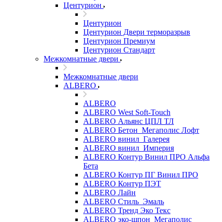
Центурион
Центурион
Центурион Двери терморазрыв
Центурион Премиум
Центурион Стандарт
Межкомнатные двери
Межкомнатные двери
ALBERO
ALBERO
ALBERO West Soft-Touch
ALBERO Альянс ЦПЛ ТЛ
ALBERO Бетон_Мегаполис Лофт
ALBERO винил_Галерея
ALBERO винил_Империя
ALBERO Контур Винил ПРО Альфа
Бета
ALBERO Контур ПГ Винил ПРО
ALBERO Контур ПЭТ
ALBERO Лайн
ALBERO Стиль_Эмаль
ALBERO Тренд Эко Текс
ALBERO эко-шпон_Мегаполис