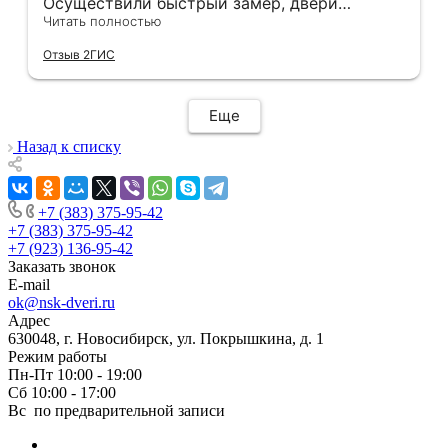
Осуществили быстрый замер, двери
оказались в наличии. По доставке
Читать полностью
отдельное спасибо, впервые встречаю
Отзыв 2ГИС
компанию, где я могу указать удобный для
меня интервал времени, а не ждать весь
день🙏 Не могу не отметить качественный
Еще
монтаж дверей, спасибо мастеру Антону за
его труд!!!
Назад к списку
+7 (383) 375-95-42
+7 (383) 375-95-42
+7 (923) 136-95-42
Заказать звонок
E-mail
ok@nsk-dveri.ru
Адрес
630048, г. Новосибирск, ул. Покрышкина, д. 1
Режим работы
Пн-Пт 10:00 - 19:00
Сб 10:00 - 17:00
Вс по предварительной записи