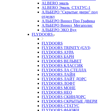
ALBERO эмаль
ALBERO Эмаль_СТАТУС-1
АЛЬБЕРО "Скрытые двери" под
отделку
АЛЬБЕРО Винил Про Графика
АЛЬБЕРО Винил_Мегаполис
АЛЬБЕРО ЭКО Вуд
FLYDOORS
FLYDOORS
FLYDOORS TRINITY (GVI)
FLYDOORS АУРА
FLYDOORS БАРН
FLYDOORS ВЕЛЬВЕТ
FLYDOORS КЛАССИК
FLYDOORS ЛА СТЕЛЛА
FLYDOORS ЛАЙН
FLYDOORS ЛАЙТ ДОРС
FLYDOORS ЛОФТ
FLYDOORS МОНЕ
FLYDOORS НЕО
FLYDOORS СКИНДОРС
FLYDOORS СКРЫТЫЕ ДВЕРИ
FLYDOORS СТАТУС
FLYDOORS ФЬЮЖН