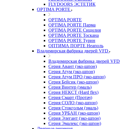
FLYDOORS ЭСТЕТИК
OPTIMA PORTE
OPTIMA PORTE
OPTIMA PORTE Парма
OPTIMA PORTE Сицилия
OPTIMA PORTE Тоскана
OPTIMA PORTE Турин
ОПТИМА ПОРТЕ Неаполь
Владимирская фабрика дверей VFD
Владимирская фабрика дверей VFD
Серия Авант (эко-шпон)
Серия Атум (эко-шпон)
Серия Атум ПРО (эко-шпон)
Серия Бейсик (эко-шпон)
Серия Винтер (эмаль)
Серия НЕКСТ (Hard flex)
Серия Смарт (Протач)
Серия СОЛО (эко-шпон)
Серия Стокгольм (эмаль)
Серия УРБАН (эко-шпон)
Серия Элегант (эко-шпон)
Серия Эмалекс (эко-шпон)
Дверные решения