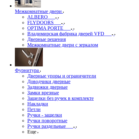
Межкомнатные двери
ALBERO
FLYDOORS
OPTIMA PORTE
Владимирская фабрика дверей VFD
Дверные решения
Межкомнатные двери c зеркалом
Фурнитура
Дверные упоры и ограничители
Доводчики дверные
Задвижки дверные
Замки врезные
Защелки без ручек в комплекте
Накладки
Петли
Ручки - защелки
Ручки поворотные
Ручки раздельные
Еще