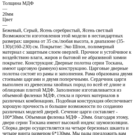
Толщина МДФ
—
20мм
Цвет
—
Бежевый, Серый, Ясень серебристый, Ясень светлый
Возможности изготовления этой модели в нестандартных
размерах: ширина от 35 см./любая высота, в диапазоне (35-
130)/(160-230) см. Покрытие: Эко Шпон, полимерный
материал с защитным слоем оверлей. Прочное и устойчивое к
воздействию влаги, жиров и бытовой не абразивной химии
покрытие. Конструкция: Дверные полотна серии Тоскана,
имеют царговую (рамную) конструкцию. Царговые дверные
полотна состоят из рамы и заполнения. Рама образована двумя
стоевыми царгами и двумя поперечными. Сердечник царги
выполнен из древесины хвойных пород по всей её длине и
облицован плитой МДФ. Заполнение изготавливается из
объемной филенки МДФ, стекла и прочих материалов в
различных комбинациях. Подобная конструкция обеспечивает
хорошую прочность и большие возможности по созданию
различных моделей дверей. Сечение царги составляет -
100*38мм. Объемная филенка МДФ - 20мм. благодаря этому,
двери серии Тоскана имеют высокий индекс шумоизоляции.
Сборка двери осуществляется на четыре березовых шканта и
четыре винта размером 6*130мм. Мы рады предложить вам