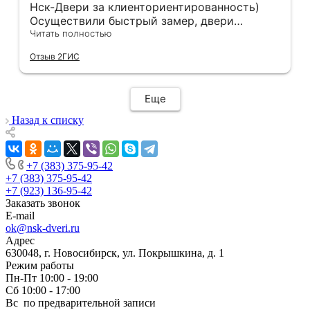
Нск-Двери за клиенториентированность)
Осуществили быстрый замер, двери
оказались в наличии. По доставке
Читать полностью
отдельное спасибо, впервые встречаю
Отзыв 2ГИС
компанию, где я могу указать удобный для
меня интервал времени, а не ждать весь
день🙏 Не могу не отметить качественный
Еще
монтаж дверей, спасибо мастеру Антону за
его труд!!!
Назад к списку
+7 (383) 375-95-42
+7 (383) 375-95-42
+7 (923) 136-95-42
Заказать звонок
E-mail
ok@nsk-dveri.ru
Адрес
630048, г. Новосибирск, ул. Покрышкина, д. 1
Режим работы
Пн-Пт 10:00 - 19:00
Сб 10:00 - 17:00
Вс по предварительной записи