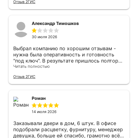
Отзыв 2ГИС
оформление двери - отдельное спасибо!
Рекомендуем и планируем в дальнейшем, по
вопросу дверей, обращаться сюда.
Александр Тимошков
30 июля 2026
Выбрал компанию по хорошим отзывам -
нужна была оперативность и готовность
"под ключ". В результате пришлось полтора
часа потратить на уборку подъезда, так как
Читать полностью
монтажники решили, что в услугу
Отзыв 2ГИС
"утилизация старой двери" не входит
уборка выломанного деревянного косяка и
образовавшегося строительного мусора.
После предъявления претензии менеджеру
Роман
получил только недовольный звонок от
монтажника, никаких извинений и попыток
14 июля 2026
урегулирования. С замерщиком и
менеджером специально обговаривал, что
Заказывали двери в дом, 6 штук. В офисе
нужна утилизация, мне это затруднительно -
подобрали расцветку, фурнитуру, менеджер
ограниченные физические возможности...
девушка, больше ей спасибо, грамотно всё