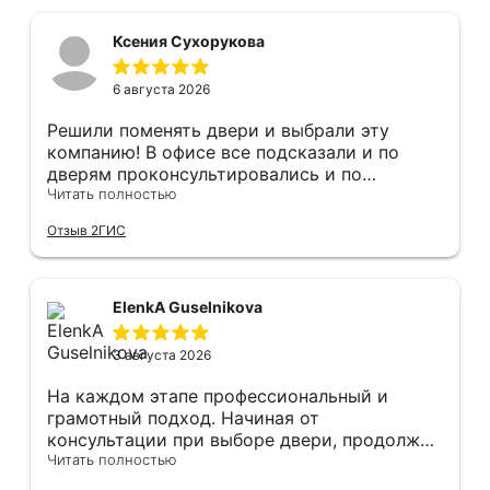
Ксения Сухорукова
6 августа 2026
Решили поменять двери и выбрали эту
компанию! В офисе все подсказали и по
дверям проконсультировались и по
фурнитуре. Анастасия ответила на все
Читать полностью
вопросы. Изготовление точно в срок!
Отзыв 2ГИС
Монтаж быстро, качественно и аккуратно,
Сергея прямо рекомендую! С утра до
вечера устанавливал, монтировал, весь
мусор убирает после монтажа. Рекомендую!
ElenkA Guselnikova
3 августа 2026
На каждом этапе профессиональный и
грамотный подход. Начиная от
консультации при выборе двери, продолжая
оперативным замером, завершая быстрой и
Читать полностью
качественной установкой, а за отделку и