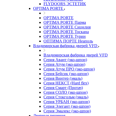
FLYDOORS ЭСТЕТИК
OPTIMA PORTE
OPTIMA PORTE
OPTIMA PORTE Парма
OPTIMA PORTE Сицилия
OPTIMA PORTE Тоскана
OPTIMA PORTE Турин
ОПТИМА ПОРТЕ Неаполь
Владимирская фабрика дверей VFD
Владимирская фабрика дверей VFD
Серия Авант (эко-шпон)
Серия Атум (эко-шпон)
Серия Атум ПРО (эко-шпон)
Серия Бейсик (эко-шпон)
Серия Винтер (эмаль)
Серия НЕКСТ (Hard flex)
Серия Смарт (Протач)
Серия СОЛО (эко-шпон)
Серия Стокгольм (эмаль)
Серия УРБАН (эко-шпон)
Серия Элегант (эко-шпон)
Серия Эмалекс (эко-шпон)
Дверные решения