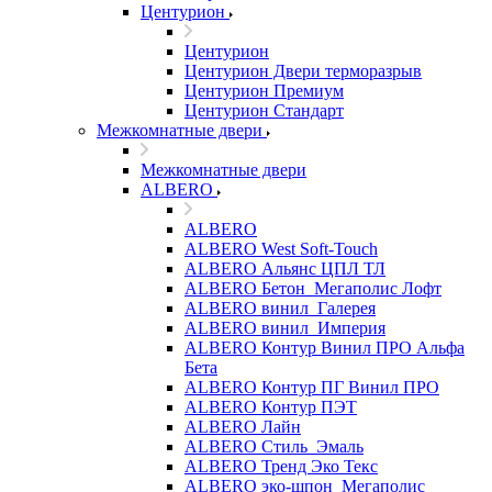
Центурион
Центурион
Центурион Двери терморазрыв
Центурион Премиум
Центурион Стандарт
Межкомнатные двери
Межкомнатные двери
ALBERO
ALBERO
ALBERO West Soft-Touch
ALBERO Альянс ЦПЛ ТЛ
ALBERO Бетон_Мегаполис Лофт
ALBERO винил_Галерея
ALBERO винил_Империя
ALBERO Контур Винил ПРО Альфа
Бета
ALBERO Контур ПГ Винил ПРО
ALBERO Контур ПЭТ
ALBERO Лайн
ALBERO Стиль_Эмаль
ALBERO Тренд Эко Текс
ALBERO эко-шпон_Мегаполис