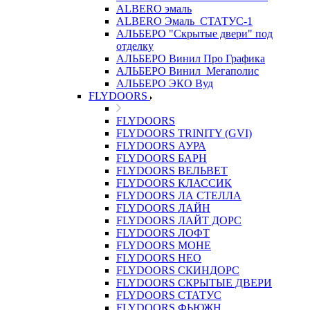
ALBERO эмаль
ALBERO Эмаль_СТАТУС-1
АЛЬБЕРО "Скрытые двери" под
отделку
АЛЬБЕРО Винил Про Графика
АЛЬБЕРО Винил_Мегаполис
АЛЬБЕРО ЭКО Вуд
FLYDOORS
FLYDOORS
FLYDOORS TRINITY (GVI)
FLYDOORS АУРА
FLYDOORS БАРН
FLYDOORS ВЕЛЬВЕТ
FLYDOORS КЛАССИК
FLYDOORS ЛА СТЕЛЛА
FLYDOORS ЛАЙН
FLYDOORS ЛАЙТ ДОРС
FLYDOORS ЛОФТ
FLYDOORS МОНЕ
FLYDOORS НЕО
FLYDOORS СКИНДОРС
FLYDOORS СКРЫТЫЕ ДВЕРИ
FLYDOORS СТАТУС
FLYDOORS ФЬЮЖН