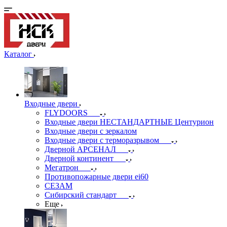
Каталог
Входные двери
FLYDOORS
Входные двери НЕСТАНДАРТНЫЕ Центурион
Входные двери с зеркалом
Входные двери с терморазрывом
Дверной АРСЕНАЛ
Дверной континент
Мегатрон
Противопожарные двери ei60
СЕЗАМ
Сибирский стандарт
Еще