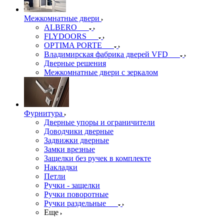
Межкомнатные двери
ALBERO
FLYDOORS
OPTIMA PORTE
Владимирская фабрика дверей VFD
Дверные решения
Межкомнатные двери c зеркалом
Фурнитура
Дверные упоры и ограничители
Доводчики дверные
Задвижки дверные
Замки врезные
Защелки без ручек в комплекте
Накладки
Петли
Ручки - защелки
Ручки поворотные
Ручки раздельные
Еще