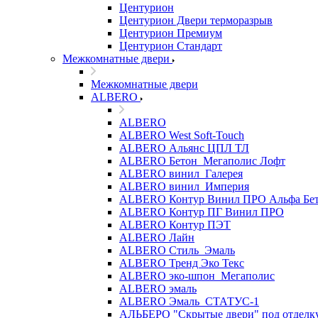
Центурион
Центурион Двери терморазрыв
Центурион Премиум
Центурион Стандарт
Межкомнатные двери
Межкомнатные двери
ALBERO
ALBERO
ALBERO West Soft-Touch
ALBERO Альянс ЦПЛ ТЛ
ALBERO Бетон_Мегаполис Лофт
ALBERO винил_Галерея
ALBERO винил_Империя
ALBERO Контур Винил ПРО Альфа Бе
ALBERO Контур ПГ Винил ПРО
ALBERO Контур ПЭТ
ALBERO Лайн
ALBERO Стиль_Эмаль
ALBERO Тренд Эко Текс
ALBERO эко-шпон_Мегаполис
ALBERO эмаль
ALBERO Эмаль_СТАТУС-1
АЛЬБЕРО "Скрытые двери" под отделк