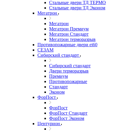
Стальные двери ТД ТЕРМО
Стальные двери ТД Эконом
Мегатрон
Мегатрон
Мегатрон Премиум
Мегатрон Стандарт
Мегатрон терморазрыв
Противопожарные двери ei60
СЕЗАМ
Сибирский стандарт
Сибирский стандарт
Двери терморазрыв
Премиум
Противопожарные
Стандарт
Эконом
ФорПост
ФорПост
ФорПост Стандарт
ФорПост Эконом
Центурион