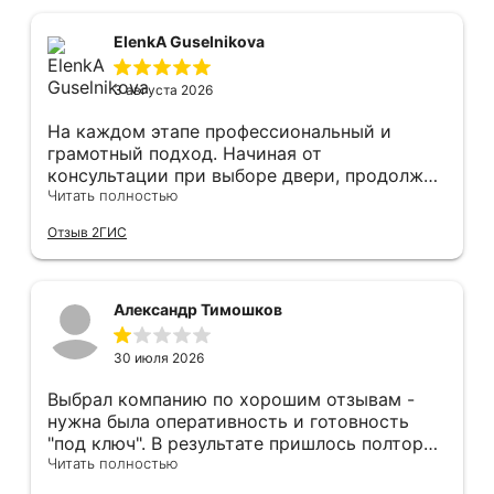
ElenkA Guselnikova
3 августа 2026
На каждом этапе профессиональный и
грамотный подход. Начиная от
консультации при выборе двери, продолжая
оперативным замером, завершая быстрой и
Читать полностью
качественной установкой, а за отделку и
Отзыв 2ГИС
оформление двери - отдельное спасибо!
Рекомендуем и планируем в дальнейшем, по
вопросу дверей, обращаться сюда.
Александр Тимошков
30 июля 2026
Выбрал компанию по хорошим отзывам -
нужна была оперативность и готовность
"под ключ". В результате пришлось полтора
часа потратить на уборку подъезда, так как
Читать полностью
монтажники решили, что в услугу