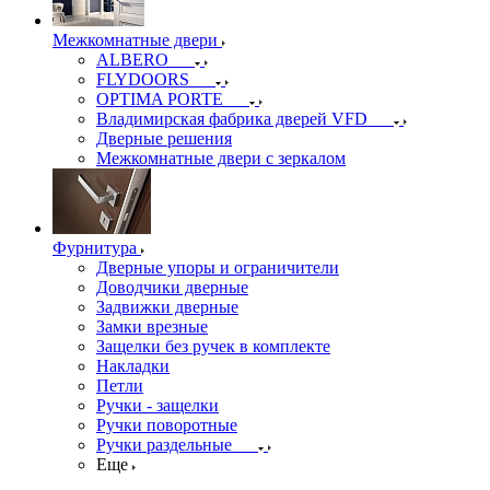
Межкомнатные двери
ALBERO
FLYDOORS
OPTIMA PORTE
Владимирская фабрика дверей VFD
Дверные решения
Межкомнатные двери c зеркалом
Фурнитура
Дверные упоры и ограничители
Доводчики дверные
Задвижки дверные
Замки врезные
Защелки без ручек в комплекте
Накладки
Петли
Ручки - защелки
Ручки поворотные
Ручки раздельные
Еще