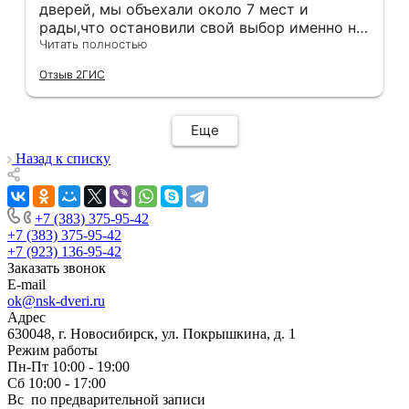
дверей, мы объехали около 7 мест и
рады,что остановили свой выбор именно на
этой компании.Здесь оказались нужные нам
Читать полностью
двери в нужной расцветке в наличии(в
Отзыв 2ГИС
других местах ожидание было от 3 недель).
Хочется отметить скорость и
добросовестность данной компании.Через
Еще
час после покупки дверей у нас уже был
замерщик на кв,на следующий день
Назад к списку
привезли двери,а еще через день их
установили! Установщики сделали свою
работу очень аккуратно, после себя убрали
+7 (383) 375-95-42
абсолютно всю строительную пыль и
+7 (383) 375-95-42
оставили идеальный порядок.Спасибо вам!
+7 (923) 136-95-42
Заказать звонок
E-mail
ok@nsk-dveri.ru
Адрес
630048, г. Новосибирск, ул. Покрышкина, д. 1
Режим работы
Пн-Пт 10:00 - 19:00
Сб 10:00 - 17:00
Вс по предварительной записи