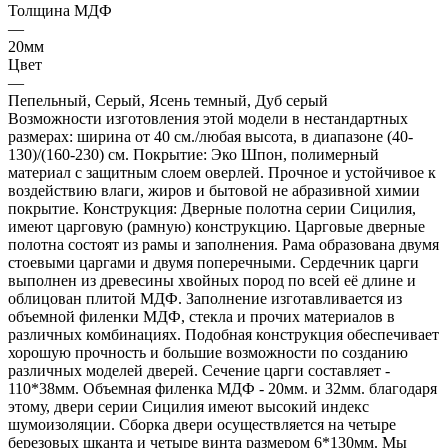
Толщина МДФ
—
20мм
Цвет
—
Пепельный, Серый, Ясень темный, Дуб серый
Возможности изготовления этой модели в нестандартных
размерах: ширина от 40 см./любая высота, в диапазоне (40-
130)/(160-230) см. Покрытие: Эко Шпон, полимерный
материал с защитным слоем оверлей. Прочное и устойчивое к
воздействию влаги, жиров и бытовой не абразивной химии
покрытие. Конструкция: Дверные полотна серии Сицилия,
имеют царговую (рамную) конструкцию. Царговые дверные
полотна состоят из рамы и заполнения. Рама образована двумя
стоевыми царгами и двумя поперечными. Сердечник царги
выполнен из древесины хвойных пород по всей её длине и
облицован плитой МДФ. Заполнение изготавливается из
объемной филенки МДФ, стекла и прочих материалов в
различных комбинациях. Подобная конструкция обеспечивает
хорошую прочность и большие возможности по созданию
различных моделей дверей. Сечение царги составляет -
110*38мм. Объемная филенка МДФ - 20мм. и 32мм. благодаря
этому, двери серии Сицилия имеют высокий индекс
шумоизоляции. Сборка двери осуществляется на четыре
березовых шканта и четыре винта размером 6*130мм. Мы