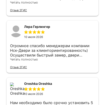
Анастасии, помогла сделать выбор, от
Читать полностью
которого мы в восторге! Быстро ,
Отзыв 2ГИС
профессионально, рекомендую.
Лера Герлингер
10 июля 2026
Огромное спасибо менеджерам компании
Нск-Двери за клиенториентированность)
Осуществили быстрый замер, двери
оказались в наличии. По доставке
Читать полностью
отдельное спасибо, впервые встречаю
Отзыв 2ГИС
компанию, где я могу указать удобный для
меня интервал времени, а не ждать весь
день🙏 Не могу не отметить качественный
монтаж дверей, спасибо мастеру Антону за
Oreshka Oreshka
его труд!!!
10 июля 2026
Нам необходимо было срочно установить 5