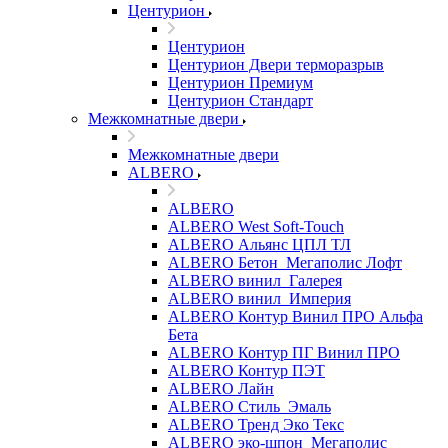
Центурион
Центурион
Центурион Двери терморазрыв
Центурион Премиум
Центурион Стандарт
Межкомнатные двери
Межкомнатные двери
ALBERO
ALBERO
ALBERO West Soft-Touch
ALBERO Альянс ЦПЛ ТЛ
ALBERO Бетон_Мегаполис Лофт
ALBERO винил_Галерея
ALBERO винил_Империя
ALBERO Контур Винил ПРО Альфа
Бета
ALBERO Контур ПГ Винил ПРО
ALBERO Контур ПЭТ
ALBERO Лайн
ALBERO Стиль_Эмаль
ALBERO Тренд Эко Текс
ALBERO эко-шпон_Мегаполис