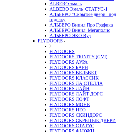
ALBERO эмаль
ALBERO Эмаль_СТАТУС-1
АЛЬБЕРО "Скрытые двери" под
отделку
АЛЬБЕРО Винил Про Графика
АЛЬБЕРО Винил_Мегаполис
АЛЬБЕРО ЭКО Вуд
FLYDOORS
FLYDOORS
FLYDOORS TRINITY (GVI)
FLYDOORS АУРА
FLYDOORS БАРН
FLYDOORS ВЕЛЬВЕТ
FLYDOORS КЛАССИК
FLYDOORS ЛА СТЕЛЛА
FLYDOORS ЛАЙН
FLYDOORS ЛАЙТ ДОРС
FLYDOORS ЛОФТ
FLYDOORS МОНЕ
FLYDOORS НЕО
FLYDOORS СКИНДОРС
FLYDOORS СКРЫТЫЕ ДВЕРИ
FLYDOORS СТАТУС
FLYDOORS ФЬЮЖН