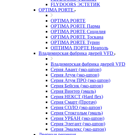
FLYDOORS ЭСТЕТИК
OPTIMA PORTE
OPTIMA PORTE
OPTIMA PORTE Парма
OPTIMA PORTE Сицилия
OPTIMA PORTE Тоскана
OPTIMA PORTE Турин
ОПТИМА ПОРТЕ Неаполь
Владимирская фабрика дверей VFD
Владимирская фабрика дверей VFD
Серия Авант (эко-шпон)
Серия Атум (эко-шпон)
Серия Атум ПРО (эко-шпон)
Серия Бейсик (эко-шпон)
Серия Винтер (эмаль)
Серия НЕКСТ (Hard flex)
Серия Смарт (Протач)
Серия СОЛО (эко-шпон)
Серия Стокгольм (эмаль)
Серия УРБАН (эко-шпон)
Серия Элегант (эко-шпон)
Серия Эмалекс (эко-шпон)
Дверные решения