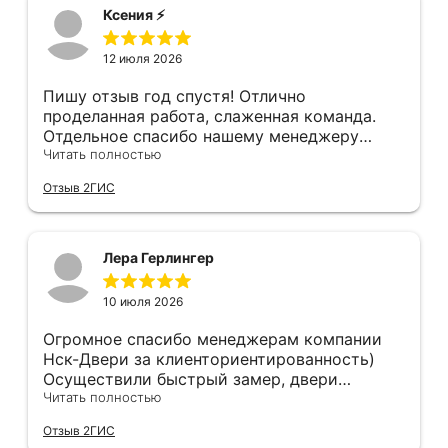
где-то краску подъездную обтёрли... К
корабле, не к чему придраться. Мы с женой
Ксения ⚡️
качеству двери тоже претензии - порог
довольны, спасибо!!!!
нержавеющий, обклеен плёнкой, которую
12 июля 2026
после монтажа нужно снять. Уплотнитель
порога наклеен на эту плёнку...
Пишу отзыв год спустя! Отлично
проделанная работа, слаженная команда.
Отдельное спасибо нашему менеджеру
Анастасии, помогла сделать выбор, от
Читать полностью
которого мы в восторге! Быстро ,
Отзыв 2ГИС
профессионально, рекомендую.
Лера Герлингер
10 июля 2026
Огромное спасибо менеджерам компании
Нск-Двери за клиенториентированность)
Осуществили быстрый замер, двери
оказались в наличии. По доставке
Читать полностью
отдельное спасибо, впервые встречаю
Отзыв 2ГИС
компанию, где я могу указать удобный для