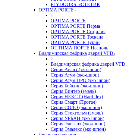
FLYDOORS ЭСТЕТИК
OPTIMA PORTE
OPTIMA PORTE
OPTIMA PORTE Парма
OPTIMA PORTE Сицилия
OPTIMA PORTE Тоскана
OPTIMA PORTE Турин
ОПТИМА ПОРТЕ Неаполь
Владимирская фабрика дверей VFD
Владимирская фабрика дверей VFD
Серия Авант (эко-шпон)
Серия Атум (эко-шпон)
Серия Атум ПРО (эко-шпон)
Серия Бейсик (эко-шпон)
Серия Винтер (эмаль)
Серия НЕКСТ (Hard flex)
Серия Смарт (Протач)
Серия СОЛО (эко-шпон)
Серия Стокгольм (эмаль)
Серия УРБАН (эко-шпон)
Серия Элегант (эко-шпон)
Серия Эмалекс (эко-шпон)
Дверные решения