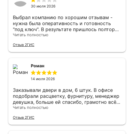
30 июля 2026
Выбрал компанию по хорошим отзывам -
нужна была оперативность и готовность
"под ключ". В результате пришлось полтора
часа потратить на уборку подъезда, так как
Читать полностью
монтажники решили, что в услугу
Отзыв 2ГИС
"утилизация старой двери" не входит
уборка выломанного деревянного косяка и
образовавшегося строительного мусора.
После предъявления претензии менеджеру
Роман
получил только недовольный звонок от
монтажника, никаких извинений и попыток
14 июля 2026
урегулирования. С замерщиком и
менеджером специально обговаривал, что
Заказывали двери в дом, 6 штук. В офисе
нужна утилизация, мне это затруднительно -
подобрали расцветку, фурнитуру, менеджер
ограниченные физические возможности...
девушка, больше ей спасибо, грамотно всё
Дополнение на следующий день - отберите
подсказывала и советовала. Парни
Читать полностью
у горе-монтажников болгарку - теранули
установщики, отдельное спасибо,
Отзыв 2ГИС
пол в квартире (явно положили не
филигранно установили, много видел других
остановившуюся диском вниз) и само
дверей, в которых видны запилы, щели, но
дверное полотно. Также, при затаскивании
нам сделали идеально, как в космическом