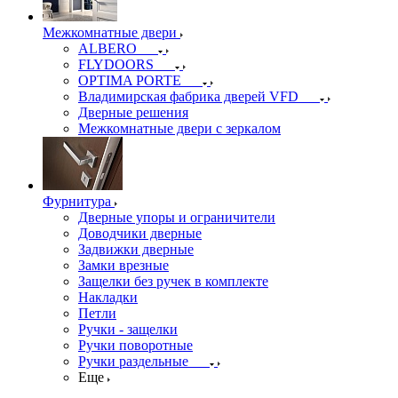
Межкомнатные двери
ALBERO
FLYDOORS
OPTIMA PORTE
Владимирская фабрика дверей VFD
Дверные решения
Межкомнатные двери c зеркалом
Фурнитура
Дверные упоры и ограничители
Доводчики дверные
Задвижки дверные
Замки врезные
Защелки без ручек в комплекте
Накладки
Петли
Ручки - защелки
Ручки поворотные
Ручки раздельные
Еще