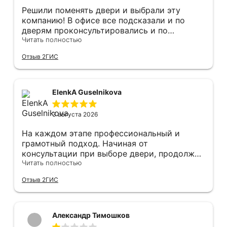
Решили поменять двери и выбрали эту
компанию! В офисе все подсказали и по
дверям проконсультировались и по
фурнитуре. Анастасия ответила на все
Читать полностью
вопросы. Изготовление точно в срок!
Отзыв 2ГИС
Монтаж быстро, качественно и аккуратно,
Сергея прямо рекомендую! С утра до
вечера устанавливал, монтировал, весь
мусор убирает после монтажа. Рекомендую!
ElenkA Guselnikova
3 августа 2026
На каждом этапе профессиональный и
грамотный подход. Начиная от
консультации при выборе двери, продолжая
оперативным замером, завершая быстрой и
Читать полностью
качественной установкой, а за отделку и
Отзыв 2ГИС
оформление двери - отдельное спасибо!
Рекомендуем и планируем в дальнейшем, по
вопросу дверей, обращаться сюда.
Александр Тимошков