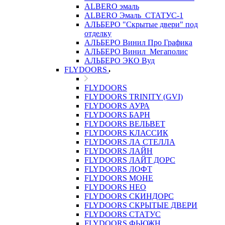
ALBERO эмаль
ALBERO Эмаль_СТАТУС-1
АЛЬБЕРО "Скрытые двери" под
отделку
АЛЬБЕРО Винил Про Графика
АЛЬБЕРО Винил_Мегаполис
АЛЬБЕРО ЭКО Вуд
FLYDOORS
FLYDOORS
FLYDOORS TRINITY (GVI)
FLYDOORS АУРА
FLYDOORS БАРН
FLYDOORS ВЕЛЬВЕТ
FLYDOORS КЛАССИК
FLYDOORS ЛА СТЕЛЛА
FLYDOORS ЛАЙН
FLYDOORS ЛАЙТ ДОРС
FLYDOORS ЛОФТ
FLYDOORS МОНЕ
FLYDOORS НЕО
FLYDOORS СКИНДОРС
FLYDOORS СКРЫТЫЕ ДВЕРИ
FLYDOORS СТАТУС
FLYDOORS ФЬЮЖН