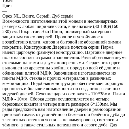
10мм
Цвет
—
Орех NL, Венге, Серый, Дуб серый
Возможности изготовления этой модели в нестандартных
размерах: любая ширина/высота, в диапазоне (30-130)/(160-
230) см. Покрытие: Эко Шпон, полимерный материал с
защитным слоем оверлей. Прочное и устойчивое к
воздействию влаги, жиров и бытовой не абразивной химии
покрытие. Конструкция: Дверные полотна серии Парма,
имеют царговую (рамную) конструкцию. Царговые дверные
полотна состоят из рамы и заполнения. Рама образована двумя
стоевыми царгами и двумя поперечными. Сердечник царги
выполнен из древесины хвойных пород по всей её длине и
облицован плитой МДФ. Заполнение изготавливается из
плиты МДФ, стекла и прочих материалов в различных
комбинациях. Подобная конструкция обеспечивает хорошую
прочность и большие возможности по созданию различных
моделей дверей. Сечение царги составляет - 110*38мм. Плита
МДФ - 10мм. Сборка двери осуществляется на четыре
березовых шканта и четыре винта размером 6*130мм. Мы
рады предложить вам изготовление дверей в разнообразной
цветовой гамме: от утончённого бежевого и белёного дуба до
элегантных оттенков ясеня — перламутрового, светлого и
тёмного, а также стильных пепельного и серого дуба. Для