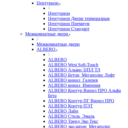
Центурион
Центурион
Центурион Двери терморазрыв
Центурион Премиум
Центурион Стандарт
Межкомнатные двери
Межкомнатные двери
ALBERO
ALBERO
ALBERO West Soft-Touch
ALBERO Альянс ЦПЛ ТЛ
ALBERO Бетон_Мегаполис Лофт
ALBERO винил_Галерея
ALBERO винил_Империя
ALBERO Контур Винил ПРО Альфа
Бета
ALBERO Контур ПГ Винил ПРО
ALBERO Контур ПЭТ
ALBERO Лайн
ALBERO Стиль_Эмаль
ALBERO Тренд Эко Текс
ALBERO эко-шпон_Мегаполис