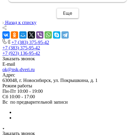
меня интервал времени, а не ждать весь
день🙏 Не могу не отметить качественный
Еще
монтаж дверей, спасибо мастеру Антону за
его труд!!!
Назад к списку
+7 (383) 375-95-42
+7 (383) 375-95-42
+7 (923) 136-95-42
Заказать звонок
E-mail
ok@nsk-dveri.ru
Адрес
630048, г. Новосибирск, ул. Покрышкина, д. 1
Режим работы
Пн-Пт 10:00 - 19:00
Сб 10:00 - 17:00
Вс по предварительной записи
Заказать звонок