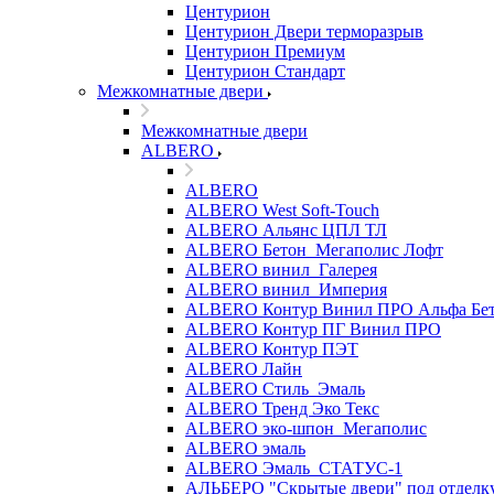
Центурион
Центурион Двери терморазрыв
Центурион Премиум
Центурион Стандарт
Межкомнатные двери
Межкомнатные двери
ALBERO
ALBERO
ALBERO West Soft-Touch
ALBERO Альянс ЦПЛ ТЛ
ALBERO Бетон_Мегаполис Лофт
ALBERO винил_Галерея
ALBERO винил_Империя
ALBERO Контур Винил ПРО Альфа Бе
ALBERO Контур ПГ Винил ПРО
ALBERO Контур ПЭТ
ALBERO Лайн
ALBERO Стиль_Эмаль
ALBERO Тренд Эко Текс
ALBERO эко-шпон_Мегаполис
ALBERO эмаль
ALBERO Эмаль_СТАТУС-1
АЛЬБЕРО "Скрытые двери" под отделк