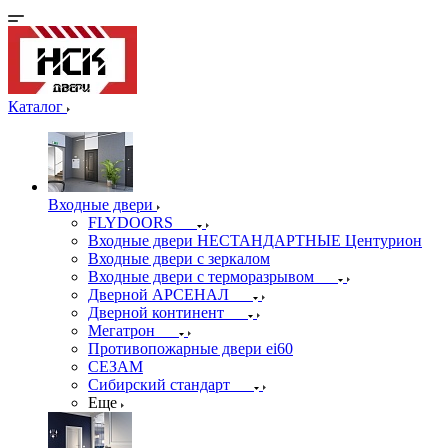
Каталог
Входные двери
FLYDOORS
Входные двери НЕСТАНДАРТНЫЕ Центурион
Входные двери с зеркалом
Входные двери с терморазрывом
Дверной АРСЕНАЛ
Дверной континент
Мегатрон
Противопожарные двери ei60
СЕЗАМ
Сибирский стандарт
Еще