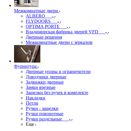
Межкомнатные двери
ALBERO
FLYDOORS
OPTIMA PORTE
Владимирская фабрика дверей VFD
Дверные решения
Межкомнатные двери c зеркалом
Фурнитура
Дверные упоры и ограничители
Доводчики дверные
Задвижки дверные
Замки врезные
Защелки без ручек в комплекте
Накладки
Петли
Ручки - защелки
Ручки поворотные
Ручки раздельные
Еще