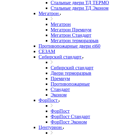
Стальные двери ТД ТЕРМО
Стальные двери ТД Эконом
Мегатрон
Мегатрон
Мегатрон Премиум
Мегатрон Стандарт
Мегатрон терморазрыв
Противопожарные двери ei60
СЕЗАМ
Сибирский стандарт
Сибирский стандарт
Двери терморазрыв
Премиум
Противопожарные
Стандарт
Эконом
ФорПост
ФорПост
ФорПост Стандарт
ФорПост Эконом
Центурион