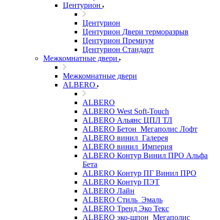
Центурион
Центурион
Центурион Двери терморазрыв
Центурион Премиум
Центурион Стандарт
Межкомнатные двери
Межкомнатные двери
ALBERO
ALBERO
ALBERO West Soft-Touch
ALBERO Альянс ЦПЛ ТЛ
ALBERO Бетон_Мегаполис Лофт
ALBERO винил_Галерея
ALBERO винил_Империя
ALBERO Контур Винил ПРО Альфа
Бета
ALBERO Контур ПГ Винил ПРО
ALBERO Контур ПЭТ
ALBERO Лайн
ALBERO Стиль_Эмаль
ALBERO Тренд Эко Текс
ALBERO эко-шпон_Мегаполис