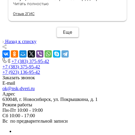
оказались в наличии. По доставке
Читать полностью
отдельное спасибо, впервые встречаю
Отзыв 2ГИС
компанию, где я могу указать удобный для
меня интервал времени, а не ждать весь
день🙏 Не могу не отметить качественный
Еще
монтаж дверей, спасибо мастеру Антону за
его труд!!!
Назад к списку
+7 (383) 375-95-42
+7 (383) 375-95-42
+7 (923) 136-95-42
Заказать звонок
E-mail
ok@nsk-dveri.ru
Адрес
630048, г. Новосибирск, ул. Покрышкина, д. 1
Режим работы
Пн-Пт 10:00 - 19:00
Сб 10:00 - 17:00
Вс по предварительной записи