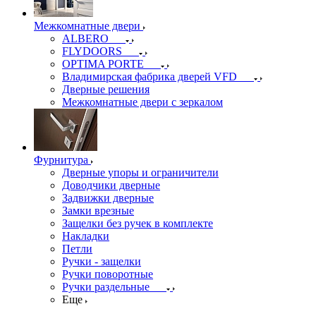
Межкомнатные двери
ALBERO
FLYDOORS
OPTIMA PORTE
Владимирская фабрика дверей VFD
Дверные решения
Межкомнатные двери c зеркалом
Фурнитура
Дверные упоры и ограничители
Доводчики дверные
Задвижки дверные
Замки врезные
Защелки без ручек в комплекте
Накладки
Петли
Ручки - защелки
Ручки поворотные
Ручки раздельные
Еще