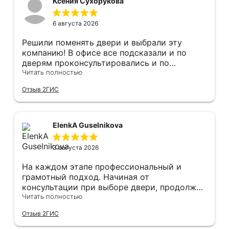
Ксения Сухорукова
6 августа 2026
Решили поменять двери и выбрали эту
компанию! В офисе все подсказали и по
дверям проконсультировались и по
фурнитуре. Анастасия ответила на все
Читать полностью
вопросы. Изготовление точно в срок!
Отзыв 2ГИС
Монтаж быстро, качественно и аккуратно,
Сергея прямо рекомендую! С утра до
вечера устанавливал, монтировал, весь
мусор убирает после монтажа. Рекомендую!
ElenkA Guselnikova
3 августа 2026
На каждом этапе профессиональный и
грамотный подход. Начиная от
консультации при выборе двери, продолжая
оперативным замером, завершая быстрой и
Читать полностью
качественной установкой, а за отделку и
Отзыв 2ГИС
оформление двери - отдельное спасибо!
Рекомендуем и планируем в дальнейшем, по