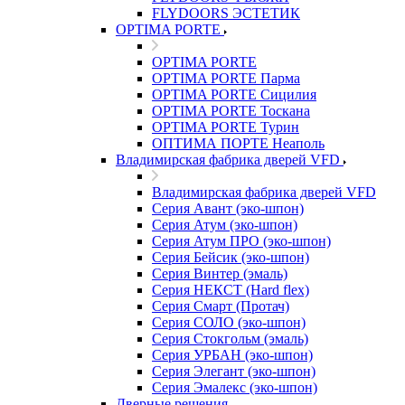
FLYDOORS ЭСТЕТИК
OPTIMA PORTE
OPTIMA PORTE
OPTIMA PORTE Парма
OPTIMA PORTE Сицилия
OPTIMA PORTE Тоскана
OPTIMA PORTE Турин
ОПТИМА ПОРТЕ Неаполь
Владимирская фабрика дверей VFD
Владимирская фабрика дверей VFD
Серия Авант (эко-шпон)
Серия Атум (эко-шпон)
Серия Атум ПРО (эко-шпон)
Серия Бейсик (эко-шпон)
Серия Винтер (эмаль)
Серия НЕКСТ (Hard flex)
Серия Смарт (Протач)
Серия СОЛО (эко-шпон)
Серия Стокгольм (эмаль)
Серия УРБАН (эко-шпон)
Серия Элегант (эко-шпон)
Серия Эмалекс (эко-шпон)
Дверные решения