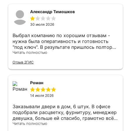
вопросу дверей, обращаться сюда.
Александр Тимошков
30 июля 2026
Выбрал компанию по хорошим отзывам -
нужна была оперативность и готовность
"под ключ". В результате пришлось полтора
часа потратить на уборку подъезда, так как
Читать полностью
монтажники решили, что в услугу
Отзыв 2ГИС
"утилизация старой двери" не входит
уборка выломанного деревянного косяка и
образовавшегося строительного мусора.
После предъявления претензии менеджеру
Роман
получил только недовольный звонок от
монтажника, никаких извинений и попыток
14 июля 2026
урегулирования. С замерщиком и
менеджером специально обговаривал, что
Заказывали двери в дом, 6 штук. В офисе
нужна утилизация, мне это затруднительно -
подобрали расцветку, фурнитуру, менеджер
ограниченные физические возможности...
девушка, больше ей спасибо, грамотно всё
Дополнение на следующий день - отберите
подсказывала и советовала. Парни
Читать полностью
у горе-монтажников болгарку - теранули
установщики, отдельное спасибо,