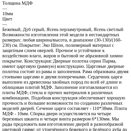
Толщина МДФ
—
10мм
Цвет
—
Бежевый, Дуб серый, Ясень перламутровый, Ясень светлый
Возможности изготовления этой модели в нестандартных
размерах: любая ширина/высота, в диапазоне (30-130)/(160-
230) см. Покрытие: Эко Шпон, полимерный материал с
защитным слоем оверлей. Прочное и устойчивое к
воздействию влаги, жиров и бытовой не абразивной химии
покрытие. Конструкция: Дверные полотна серии Парма,
имеют царговую (рамную) конструкцию. Царговые дверные
полотна состоят из рамы и заполнения. Рама образована двумя
стоевыми царгами и двумя поперечными. Сердечник царги
выполнен из древесины хвойных пород по всей её длине и
облицован плитой МДФ. Заполнение изготавливается из
плиты МДФ, стекла и прочих материалов в различных
комбинациях. Подобная конструкция обеспечивает хорошую
прочность и большие возможности по созданию различных
моделей дверей. Сечение царги составляет - 110*38мм. Плита
МДФ - 10мм. Сборка двери осуществляется на четыре
березовых шканта и четыре винта размером 6*130мм. Мы
рады предложить вам изготовление дверей в разнообразной
цветовой гамме: от утончённого бежевого и белёного дуба до