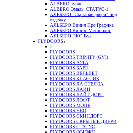
ALBERO эмаль
ALBERO Эмаль_СТАТУС-1
АЛЬБЕРО "Скрытые двери" под
отделку
АЛЬБЕРО Винил Про Графика
АЛЬБЕРО Винил_Мегаполис
АЛЬБЕРО ЭКО Вуд
FLYDOORS
FLYDOORS
FLYDOORS TRINITY (GVI)
FLYDOORS АУРА
FLYDOORS БАРН
FLYDOORS ВЕЛЬВЕТ
FLYDOORS КЛАССИК
FLYDOORS ЛА СТЕЛЛА
FLYDOORS ЛАЙН
FLYDOORS ЛАЙТ ДОРС
FLYDOORS ЛОФТ
FLYDOORS МОНЕ
FLYDOORS НЕО
FLYDOORS СКИНДОРС
FLYDOORS СКРЫТЫЕ ДВЕРИ
FLYDOORS СТАТУС
FLYDOORS ФЬЮЖН