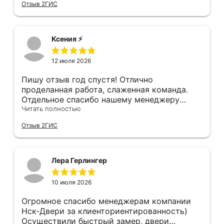
Отзыв 2ГИС
пол в квартире (явно положили не
филигранно установили, много видел других
остановившуюся диском вниз) и само
дверей, в которых видны запилы, щели, но
дверное полотно. Также, при затаскивании
нам сделали идеально, как в космическом
где-то краску подъездную обтёрли... К
корабле, не к чему придраться. Мы с женой
Ксения ⚡️
качеству двери тоже претензии - порог
довольны, спасибо!!!!
нержавеющий, обклеен плёнкой, которую
12 июля 2026
после монтажа нужно снять. Уплотнитель
порога наклеен на эту плёнку...
Пишу отзыв год спустя! Отлично
проделанная работа, слаженная команда.
Отдельное спасибо нашему менеджеру
Анастасии, помогла сделать выбор, от
Читать полностью
которого мы в восторге! Быстро ,
Отзыв 2ГИС
профессионально, рекомендую.
Лера Герлингер
10 июля 2026
Огромное спасибо менеджерам компании
Нск-Двери за клиенториентированность)
Осуществили быстрый замер, двери