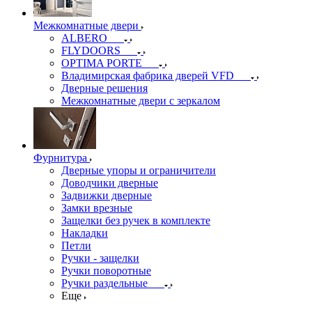
Межкомнатные двери
ALBERO
FLYDOORS
OPTIMA PORTE
Владимирская фабрика дверей VFD
Дверные решения
Межкомнатные двери c зеркалом
Фурнитура
Дверные упоры и ограничители
Доводчики дверные
Задвижки дверные
Замки врезные
Защелки без ручек в комплекте
Накладки
Петли
Ручки - защелки
Ручки поворотные
Ручки раздельные
Еще