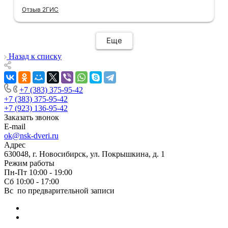
отдельное спасибо, впервые встречаю
Отзыв 2ГИС
компанию, где я могу указать удобный для
меня интервал времени, а не ждать весь
день🙏 Не могу не отметить качественный
Еще
монтаж дверей, спасибо мастеру Антону за
его труд!!!
Назад к списку
+7 (383) 375-95-42
+7 (383) 375-95-42
+7 (923) 136-95-42
Заказать звонок
E-mail
ok@nsk-dveri.ru
Адрес
630048, г. Новосибирск, ул. Покрышкина, д. 1
Режим работы
Пн-Пт 10:00 - 19:00
Сб 10:00 - 17:00
Вс по предварительной записи