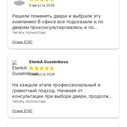
6 августа 2026
Решили поменять двери и выбрали эту
компанию! В офисе все подсказали и по
дверям проконсультировались и по
фурнитуре. Анастасия ответила на все
Читать полностью
вопросы. Изготовление точно в срок!
Отзыв 2ГИС
Монтаж быстро, качественно и аккуратно,
Сергея прямо рекомендую! С утра до
вечера устанавливал, монтировал, весь
мусор убирает после монтажа. Рекомендую!
ElenkA Guselnikova
3 августа 2026
На каждом этапе профессиональный и
грамотный подход. Начиная от
консультации при выборе двери, продолжая
оперативным замером, завершая быстрой и
Читать полностью
качественной установкой, а за отделку и
Отзыв 2ГИС
оформление двери - отдельное спасибо!
Рекомендуем и планируем в дальнейшем, по
вопросу дверей, обращаться сюда.