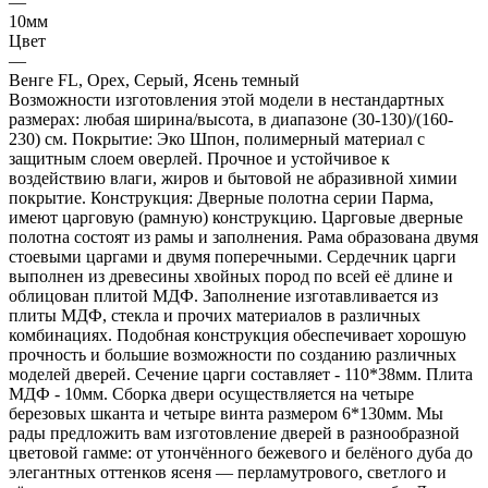
—
10мм
Цвет
—
Венге FL, Орех, Серый, Ясень темный
Возможности изготовления этой модели в нестандартных
размерах: любая ширина/высота, в диапазоне (30-130)/(160-
230) см. Покрытие: Эко Шпон, полимерный материал с
защитным слоем оверлей. Прочное и устойчивое к
воздействию влаги, жиров и бытовой не абразивной химии
покрытие. Конструкция: Дверные полотна серии Парма,
имеют царговую (рамную) конструкцию. Царговые дверные
полотна состоят из рамы и заполнения. Рама образована двумя
стоевыми царгами и двумя поперечными. Сердечник царги
выполнен из древесины хвойных пород по всей её длине и
облицован плитой МДФ. Заполнение изготавливается из
плиты МДФ, стекла и прочих материалов в различных
комбинациях. Подобная конструкция обеспечивает хорошую
прочность и большие возможности по созданию различных
моделей дверей. Сечение царги составляет - 110*38мм. Плита
МДФ - 10мм. Сборка двери осуществляется на четыре
березовых шканта и четыре винта размером 6*130мм. Мы
рады предложить вам изготовление дверей в разнообразной
цветовой гамме: от утончённого бежевого и белёного дуба до
элегантных оттенков ясеня — перламутрового, светлого и