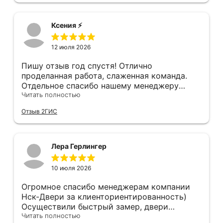
остановившуюся диском вниз) и само
дверей, в которых видны запилы, щели, но
дверное полотно. Также, при затаскивании
нам сделали идеально, как в космическом
где-то краску подъездную обтёрли... К
корабле, не к чему придраться. Мы с женой
Ксения ⚡️
качеству двери тоже претензии - порог
довольны, спасибо!!!!
нержавеющий, обклеен плёнкой, которую
12 июля 2026
после монтажа нужно снять. Уплотнитель
порога наклеен на эту плёнку...
Пишу отзыв год спустя! Отлично
проделанная работа, слаженная команда.
Отдельное спасибо нашему менеджеру
Анастасии, помогла сделать выбор, от
Читать полностью
которого мы в восторге! Быстро ,
Отзыв 2ГИС
профессионально, рекомендую.
Лера Герлингер
10 июля 2026
Огромное спасибо менеджерам компании
Нск-Двери за клиенториентированность)
Осуществили быстрый замер, двери
оказались в наличии. По доставке
Читать полностью