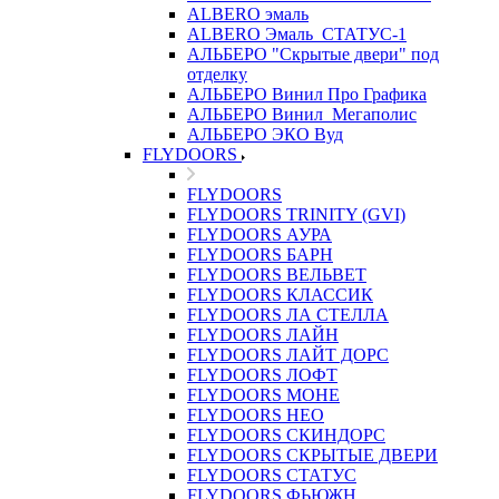
ALBERO эмаль
ALBERO Эмаль_СТАТУС-1
АЛЬБЕРО "Скрытые двери" под
отделку
АЛЬБЕРО Винил Про Графика
АЛЬБЕРО Винил_Мегаполис
АЛЬБЕРО ЭКО Вуд
FLYDOORS
FLYDOORS
FLYDOORS TRINITY (GVI)
FLYDOORS АУРА
FLYDOORS БАРН
FLYDOORS ВЕЛЬВЕТ
FLYDOORS КЛАССИК
FLYDOORS ЛА СТЕЛЛА
FLYDOORS ЛАЙН
FLYDOORS ЛАЙТ ДОРС
FLYDOORS ЛОФТ
FLYDOORS МОНЕ
FLYDOORS НЕО
FLYDOORS СКИНДОРС
FLYDOORS СКРЫТЫЕ ДВЕРИ
FLYDOORS СТАТУС
FLYDOORS ФЬЮЖН