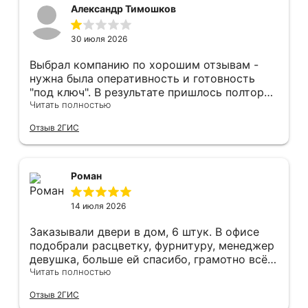
Александр Тимошков
30 июля 2026
Выбрал компанию по хорошим отзывам -
нужна была оперативность и готовность
"под ключ". В результате пришлось полтора
часа потратить на уборку подъезда, так как
Читать полностью
монтажники решили, что в услугу
Отзыв 2ГИС
"утилизация старой двери" не входит
уборка выломанного деревянного косяка и
образовавшегося строительного мусора.
После предъявления претензии менеджеру
Роман
получил только недовольный звонок от
монтажника, никаких извинений и попыток
14 июля 2026
урегулирования. С замерщиком и
менеджером специально обговаривал, что
Заказывали двери в дом, 6 штук. В офисе
нужна утилизация, мне это затруднительно -
подобрали расцветку, фурнитуру, менеджер
ограниченные физические возможности...
девушка, больше ей спасибо, грамотно всё
Дополнение на следующий день - отберите
подсказывала и советовала. Парни
Читать полностью
у горе-монтажников болгарку - теранули
установщики, отдельное спасибо,
Отзыв 2ГИС
пол в квартире (явно положили не
филигранно установили, много видел других