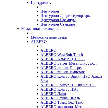
Центурион
Центурион
Центурион Двери терморазрыв
Центурион Премиум
Центурион Стандарт
Межкомнатные двери
Межкомнатные двери
ALBERO
ALBERO
ALBERO West Soft-Touch
ALBERO Альянс ЦПЛ ТЛ
ALBERO Бетон_Мегаполис Лофт
ALBERO винил_Галерея
ALBERO винил_Империя
ALBERO Контур Винил ПРО Альфа
Бета
ALBERO Контур ПГ Винил ПРО
ALBERO Контур ПЭТ
ALBERO Лайн
ALBERO Стиль_Эмаль
ALBERO Тренд Эко Текс
ALBERO эко-шпон_Мегаполис