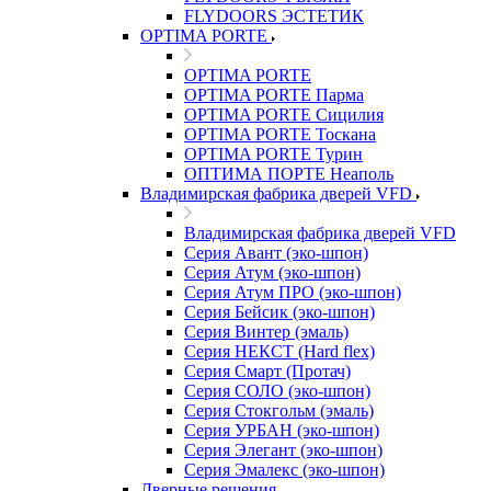
FLYDOORS ЭСТЕТИК
OPTIMA PORTE
OPTIMA PORTE
OPTIMA PORTE Парма
OPTIMA PORTE Сицилия
OPTIMA PORTE Тоскана
OPTIMA PORTE Турин
ОПТИМА ПОРТЕ Неаполь
Владимирская фабрика дверей VFD
Владимирская фабрика дверей VFD
Серия Авант (эко-шпон)
Серия Атум (эко-шпон)
Серия Атум ПРО (эко-шпон)
Серия Бейсик (эко-шпон)
Серия Винтер (эмаль)
Серия НЕКСТ (Hard flex)
Серия Смарт (Протач)
Серия СОЛО (эко-шпон)
Серия Стокгольм (эмаль)
Серия УРБАН (эко-шпон)
Серия Элегант (эко-шпон)
Серия Эмалекс (эко-шпон)
Дверные решения