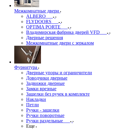
Межкомнатные двери
ALBERO
FLYDOORS
OPTIMA PORTE
Владимирская фабрика дверей VFD
Дверные решения
Межкомнатные двери c зеркалом
Фурнитура
Дверные упоры и ограничители
Доводчики дверные
Задвижки дверные
Замки врезные
Защелки без ручек в комплекте
Накладки
Петли
Ручки - защелки
Ручки поворотные
Ручки раздельные
Еще