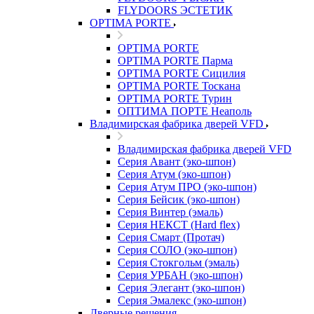
FLYDOORS ЭСТЕТИК
OPTIMA PORTE
OPTIMA PORTE
OPTIMA PORTE Парма
OPTIMA PORTE Сицилия
OPTIMA PORTE Тоскана
OPTIMA PORTE Турин
ОПТИМА ПОРТЕ Неаполь
Владимирская фабрика дверей VFD
Владимирская фабрика дверей VFD
Серия Авант (эко-шпон)
Серия Атум (эко-шпон)
Серия Атум ПРО (эко-шпон)
Серия Бейсик (эко-шпон)
Серия Винтер (эмаль)
Серия НЕКСТ (Hard flex)
Серия Смарт (Протач)
Серия СОЛО (эко-шпон)
Серия Стокгольм (эмаль)
Серия УРБАН (эко-шпон)
Серия Элегант (эко-шпон)
Серия Эмалекс (эко-шпон)
Дверные решения