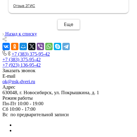
двери в нужной расцветке в наличии(в
Отзыв 2ГИС
других местах ожидание было от 3 недель).
Хочется отметить скорость и
добросовестность данной компании.Через
Еще
час после покупки дверей у нас уже был
замерщик на кв,на следующий день
Назад к списку
привезли двери,а еще через день их
установили! Установщики сделали свою
работу очень аккуратно, после себя убрали
+7 (383) 375-95-42
абсолютно всю строительную пыль и
+7 (383) 375-95-42
оставили идеальный порядок.Спасибо вам!
+7 (923) 136-95-42
Заказать звонок
E-mail
ok@nsk-dveri.ru
Адрес
630048, г. Новосибирск, ул. Покрышкина, д. 1
Режим работы
Пн-Пт 10:00 - 19:00
Сб 10:00 - 17:00
Вс по предварительной записи