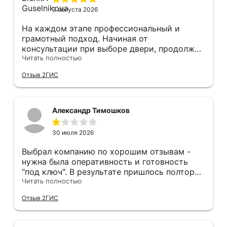
3 августа 2026
На каждом этапе профессиональный и
грамотный подход. Начиная от
консультации при выборе двери, продолжая
оперативным замером, завершая быстрой и
Читать полностью
качественной установкой, а за отделку и
Отзыв 2ГИС
оформление двери - отдельное спасибо!
Рекомендуем и планируем в дальнейшем, по
вопросу дверей, обращаться сюда.
Александр Тимошков
30 июля 2026
Выбрал компанию по хорошим отзывам -
нужна была оперативность и готовность
"под ключ". В результате пришлось полтора
часа потратить на уборку подъезда, так как
Читать полностью
монтажники решили, что в услугу
Отзыв 2ГИС
"утилизация старой двери" не входит
уборка выломанного деревянного косяка и
образовавшегося строительного мусора.