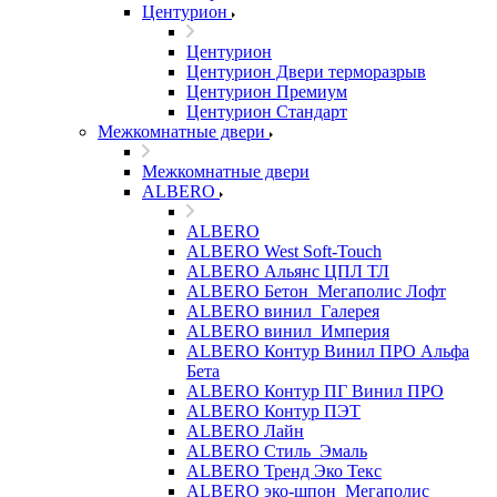
Центурион
Центурион
Центурион Двери терморазрыв
Центурион Премиум
Центурион Стандарт
Межкомнатные двери
Межкомнатные двери
ALBERO
ALBERO
ALBERO West Soft-Touch
ALBERO Альянс ЦПЛ ТЛ
ALBERO Бетон_Мегаполис Лофт
ALBERO винил_Галерея
ALBERO винил_Империя
ALBERO Контур Винил ПРО Альфа
Бета
ALBERO Контур ПГ Винил ПРО
ALBERO Контур ПЭТ
ALBERO Лайн
ALBERO Стиль_Эмаль
ALBERO Тренд Эко Текс
ALBERO эко-шпон_Мегаполис