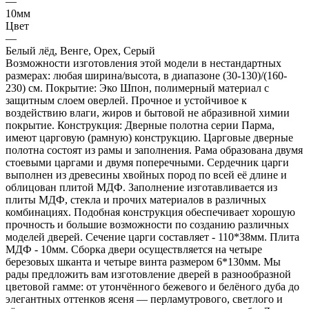
—
10мм
Цвет
—
Белый лёд, Венге, Орех, Серый
Возможности изготовления этой модели в нестандартных
размерах: любая ширина/высота, в диапазоне (30-130)/(160-
230) см. Покрытие: Эко Шпон, полимерный материал с
защитным слоем оверлей. Прочное и устойчивое к
воздействию влаги, жиров и бытовой не абразивной химии
покрытие. Конструкция: Дверные полотна серии Парма,
имеют царговую (рамную) конструкцию. Царговые дверные
полотна состоят из рамы и заполнения. Рама образована двумя
стоевыми царгами и двумя поперечными. Сердечник царги
выполнен из древесины хвойных пород по всей её длине и
облицован плитой МДФ. Заполнение изготавливается из
плиты МДФ, стекла и прочих материалов в различных
комбинациях. Подобная конструкция обеспечивает хорошую
прочность и большие возможности по созданию различных
моделей дверей. Сечение царги составляет - 110*38мм. Плита
МДФ - 10мм. Сборка двери осуществляется на четыре
березовых шканта и четыре винта размером 6*130мм. Мы
рады предложить вам изготовление дверей в разнообразной
цветовой гамме: от утончённого бежевого и белёного дуба до
элегантных оттенков ясеня — перламутрового, светлого и