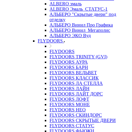
ALBERO эмаль
ALBERO Эмаль_СТАТУС-1
АЛЬБЕРО "Скрытые двери" под
отделку
АЛЬБЕРО Винил Про Графика
АЛЬБЕРО Винил_Мегаполис
АЛЬБЕРО ЭКО Вуд
FLYDOORS
FLYDOORS
FLYDOORS TRINITY (GVI)
FLYDOORS АУРА
FLYDOORS БАРН
FLYDOORS ВЕЛЬВЕТ
FLYDOORS КЛАССИК
FLYDOORS ЛА СТЕЛЛА
FLYDOORS ЛАЙН
FLYDOORS ЛАЙТ ДОРС
FLYDOORS ЛОФТ
FLYDOORS МОНЕ
FLYDOORS НЕО
FLYDOORS СКИНДОРС
FLYDOORS СКРЫТЫЕ ДВЕРИ
FLYDOORS СТАТУС
FLYDOORS ФЬЮЖН