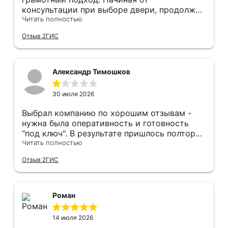
консультации при выборе двери, продолжая
оперативным замером, завершая быстрой и
Читать полностью
качественной установкой, а за отделку и
Отзыв 2ГИС
оформление двери - отдельное спасибо!
Рекомендуем и планируем в дальнейшем, по
вопросу дверей, обращаться сюда.
Александр Тимошков
30 июля 2026
Выбрал компанию по хорошим отзывам -
нужна была оперативность и готовность
"под ключ". В результате пришлось полтора
часа потратить на уборку подъезда, так как
Читать полностью
монтажники решили, что в услугу
Отзыв 2ГИС
"утилизация старой двери" не входит
уборка выломанного деревянного косяка и
образовавшегося строительного мусора.
После предъявления претензии менеджеру
Роман
получил только недовольный звонок от
монтажника, никаких извинений и попыток
14 июля 2026
урегулирования. С замерщиком и