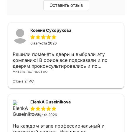
Оставить отзыв
Ксения Сухорукова
6 августа 2026
Решили поменять двери и выбрали эту
компанию! В офисе все подсказали и по
дверям проконсультировались и по
фурнитуре. Анастасия ответила на все
Читать полностью
вопросы. Изготовление точно в срок!
Отзыв 2ГИС
Монтаж быстро, качественно и аккуратно,
Сергея прямо рекомендую! С утра до
вечера устанавливал, монтировал, весь
мусор убирает после монтажа. Рекомендую!
ElenkA Guselnikova
3 августа 2026
На каждом этапе профессиональный и
грамотный подход. Начиная от