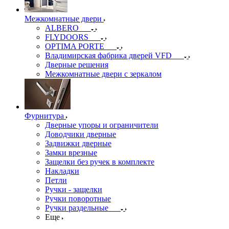
Межкомнатные двери
ALBERO
FLYDOORS
OPTIMA PORTE
Владимирская фабрика дверей VFD
Дверные решения
Межкомнатные двери c зеркалом
Фурнитура
Дверные упоры и ограничители
Доводчики дверные
Задвижки дверные
Замки врезные
Защелки без ручек в комплекте
Накладки
Петли
Ручки - защелки
Ручки поворотные
Ручки раздельные
Еще