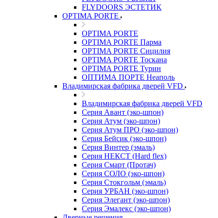
FLYDOORS ЭСТЕТИК
OPTIMA PORTE
OPTIMA PORTE
OPTIMA PORTE Парма
OPTIMA PORTE Сицилия
OPTIMA PORTE Тоскана
OPTIMA PORTE Турин
ОПТИМА ПОРТЕ Неаполь
Владимирская фабрика дверей VFD
Владимирская фабрика дверей VFD
Серия Авант (эко-шпон)
Серия Атум (эко-шпон)
Серия Атум ПРО (эко-шпон)
Серия Бейсик (эко-шпон)
Серия Винтер (эмаль)
Серия НЕКСТ (Hard flex)
Серия Смарт (Протач)
Серия СОЛО (эко-шпон)
Серия Стокгольм (эмаль)
Серия УРБАН (эко-шпон)
Серия Элегант (эко-шпон)
Серия Эмалекс (эко-шпон)
Дверные решения