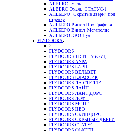
ALBERO эмаль
ALBERO Эмаль_СТАТУС-1
АЛЬБЕРО "Скрытые двери" под
отделку
АЛЬБЕРО Винил Про Графика
АЛЬБЕРО Винил_Мегаполис
АЛЬБЕРО ЭКО Вуд
FLYDOORS
FLYDOORS
FLYDOORS TRINITY (GVI)
FLYDOORS АУРА
FLYDOORS БАРН
FLYDOORS ВЕЛЬВЕТ
FLYDOORS КЛАССИК
FLYDOORS ЛА СТЕЛЛА
FLYDOORS ЛАЙН
FLYDOORS ЛАЙТ ДОРС
FLYDOORS ЛОФТ
FLYDOORS МОНЕ
FLYDOORS НЕО
FLYDOORS СКИНДОРС
FLYDOORS СКРЫТЫЕ ДВЕРИ
FLYDOORS СТАТУС
FLYDOORS ФЬЮЖН