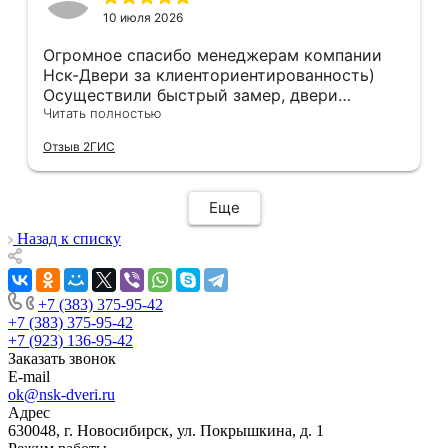
10 июля 2026
Огромное спасибо менеджерам компании
Нск-Двери за клиенториентированность)
Осуществили быстрый замер, двери
оказались в наличии. По доставке
Читать полностью
отдельное спасибо, впервые встречаю
Отзыв 2ГИС
компанию, где я могу указать удобный для
меня интервал времени, а не ждать весь
день🙏 Не могу не отметить качественный
Еще
монтаж дверей, спасибо мастеру Антону за
его труд!!!
Назад к списку
+7 (383) 375-95-42
+7 (383) 375-95-42
+7 (923) 136-95-42
Заказать звонок
E-mail
ok@nsk-dveri.ru
Адрес
630048, г. Новосибирск, ул. Покрышкина, д. 1