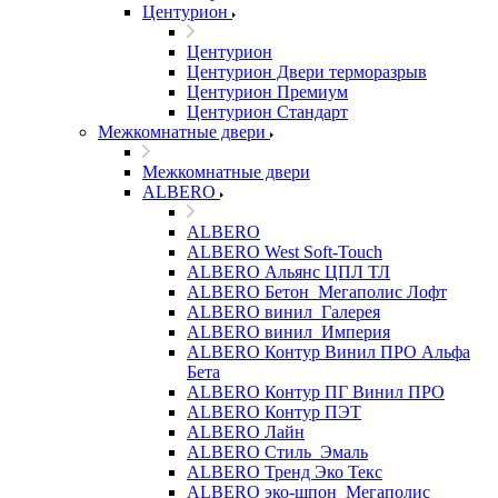
Центурион
Центурион
Центурион Двери терморазрыв
Центурион Премиум
Центурион Стандарт
Межкомнатные двери
Межкомнатные двери
ALBERO
ALBERO
ALBERO West Soft-Touch
ALBERO Альянс ЦПЛ ТЛ
ALBERO Бетон_Мегаполис Лофт
ALBERO винил_Галерея
ALBERO винил_Империя
ALBERO Контур Винил ПРО Альфа
Бета
ALBERO Контур ПГ Винил ПРО
ALBERO Контур ПЭТ
ALBERO Лайн
ALBERO Стиль_Эмаль
ALBERO Тренд Эко Текс
ALBERO эко-шпон_Мегаполис