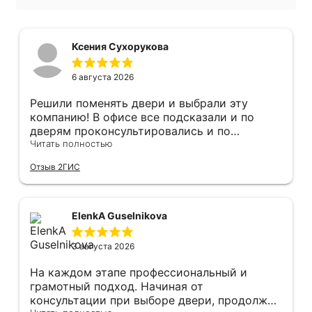
Ксения Сухорукова
6 августа 2026
Решили поменять двери и выбрали эту
компанию! В офисе все подсказали и по
дверям проконсультировались и по
фурнитуре. Анастасия ответила на все
Читать полностью
вопросы. Изготовление точно в срок!
Отзыв 2ГИС
Монтаж быстро, качественно и аккуратно,
Сергея прямо рекомендую! С утра до
вечера устанавливал, монтировал, весь
мусор убирает после монтажа. Рекомендую!
ElenkA Guselnikova
3 августа 2026
На каждом этапе профессиональный и
грамотный подход. Начиная от
консультации при выборе двери, продолжая