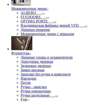
Межкомнатные двери
ALBERO
FLYDOORS
OPTIMA PORTE
Владимирская фабрика дверей VFD
Дверные решения
Межкомнатные двери c зеркалом
Фурнитура
Дверные упоры и ограничители
Доводчики дверные
Задвижки дверные
Замки врезные
Защелки без ручек в комплекте
Накладки
Петли
Ручки - защелки
Ручки поворотные
Ручки раздельные
Еще