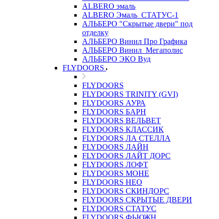
ALBERO эмаль
ALBERO Эмаль_СТАТУС-1
АЛЬБЕРО "Скрытые двери" под
отделку
АЛЬБЕРО Винил Про Графика
АЛЬБЕРО Винил_Мегаполис
АЛЬБЕРО ЭКО Вуд
FLYDOORS
FLYDOORS
FLYDOORS TRINITY (GVI)
FLYDOORS АУРА
FLYDOORS БАРН
FLYDOORS ВЕЛЬВЕТ
FLYDOORS КЛАССИК
FLYDOORS ЛА СТЕЛЛА
FLYDOORS ЛАЙН
FLYDOORS ЛАЙТ ДОРС
FLYDOORS ЛОФТ
FLYDOORS МОНЕ
FLYDOORS НЕО
FLYDOORS СКИНДОРС
FLYDOORS СКРЫТЫЕ ДВЕРИ
FLYDOORS СТАТУС
FLYDOORS ФЬЮЖН