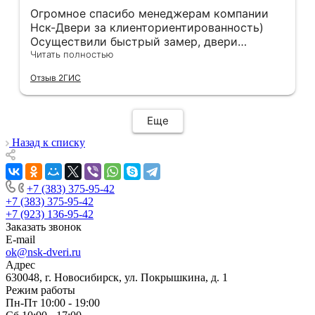
Огромное спасибо менеджерам компании
Нск-Двери за клиенториентированность)
Осуществили быстрый замер, двери
оказались в наличии. По доставке
Читать полностью
отдельное спасибо, впервые встречаю
Отзыв 2ГИС
компанию, где я могу указать удобный для
меня интервал времени, а не ждать весь
день🙏 Не могу не отметить качественный
Еще
монтаж дверей, спасибо мастеру Антону за
его труд!!!
Назад к списку
+7 (383) 375-95-42
+7 (383) 375-95-42
+7 (923) 136-95-42
Заказать звонок
E-mail
ok@nsk-dveri.ru
Адрес
630048, г. Новосибирск, ул. Покрышкина, д. 1
Режим работы
Пн-Пт 10:00 - 19:00