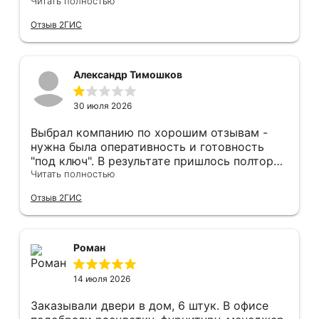
оперативным замером, завершая быстрой и
Читать полностью
качественной установкой, а за отделку и
Отзыв 2ГИС
оформление двери - отдельное спасибо!
Рекомендуем и планируем в дальнейшем, по
вопросу дверей, обращаться сюда.
Александр Тимошков
30 июля 2026
Выбрал компанию по хорошим отзывам -
нужна была оперативность и готовность
"под ключ". В результате пришлось полтора
часа потратить на уборку подъезда, так как
Читать полностью
монтажники решили, что в услугу
Отзыв 2ГИС
"утилизация старой двери" не входит
уборка выломанного деревянного косяка и
образовавшегося строительного мусора.
После предъявления претензии менеджеру
Роман
получил только недовольный звонок от
монтажника, никаких извинений и попыток
14 июля 2026
урегулирования. С замерщиком и
менеджером специально обговаривал, что
Заказывали двери в дом, 6 штук. В офисе
нужна утилизация, мне это затруднительно -