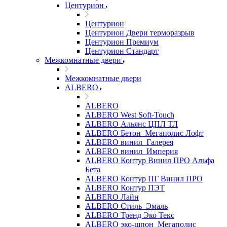
Центурион
Центурион
Центурион Двери терморазрыв
Центурион Премиум
Центурион Стандарт
Межкомнатные двери
Межкомнатные двери
ALBERO
ALBERO
ALBERO West Soft-Touch
ALBERO Альянс ЦПЛ ТЛ
ALBERO Бетон_Мегаполис Лофт
ALBERO винил_Галерея
ALBERO винил_Империя
ALBERO Контур Винил ПРО Альфа
Бета
ALBERO Контур ПГ Винил ПРО
ALBERO Контур ПЭТ
ALBERO Лайн
ALBERO Стиль_Эмаль
ALBERO Тренд Эко Текс
ALBERO эко-шпон_Мегаполис