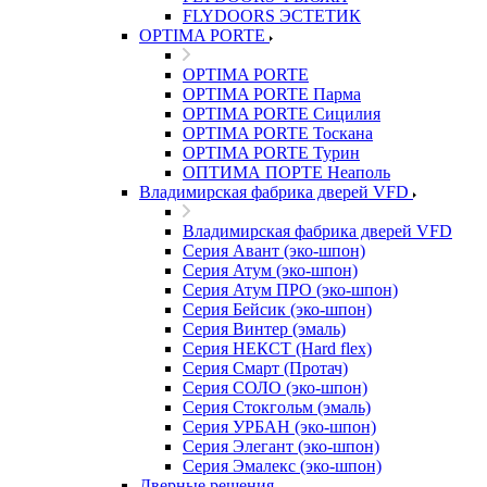
FLYDOORS ЭСТЕТИК
OPTIMA PORTE
OPTIMA PORTE
OPTIMA PORTE Парма
OPTIMA PORTE Сицилия
OPTIMA PORTE Тоскана
OPTIMA PORTE Турин
ОПТИМА ПОРТЕ Неаполь
Владимирская фабрика дверей VFD
Владимирская фабрика дверей VFD
Серия Авант (эко-шпон)
Серия Атум (эко-шпон)
Серия Атум ПРО (эко-шпон)
Серия Бейсик (эко-шпон)
Серия Винтер (эмаль)
Серия НЕКСТ (Hard flex)
Серия Смарт (Протач)
Серия СОЛО (эко-шпон)
Серия Стокгольм (эмаль)
Серия УРБАН (эко-шпон)
Серия Элегант (эко-шпон)
Серия Эмалекс (эко-шпон)
Дверные решения