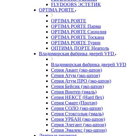
FLYDOORS ЭСТЕТИК
OPTIMA PORTE
OPTIMA PORTE
OPTIMA PORTE Парма
OPTIMA PORTE Сицилия
OPTIMA PORTE Тоскана
OPTIMA PORTE Турин
ОПТИМА ПОРТЕ Неаполь
Владимирская фабрика дверей VFD
Владимирская фабрика дверей VFD
Серия Авант (эко-шпон)
Серия Атум (эко-шпон)
Серия Атум ПРО (эко-шпон)
Серия Бейсик (эко-шпон)
Серия Винтер (эмаль)
Серия НЕКСТ (Hard flex)
Серия Смарт (Протач)
Серия СОЛО (эко-шпон)
Серия Стокгольм (эмаль)
Серия УРБАН (эко-шпон)
Серия Элегант (эко-шпон)
Серия Эмалекс (эко-шпон)
Дверные решения