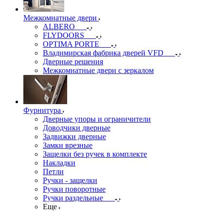
Межкомнатные двери
ALBERO
FLYDOORS
OPTIMA PORTE
Владимирская фабрика дверей VFD
Дверные решения
Межкомнатные двери c зеркалом
Фурнитура
Дверные упоры и ограничители
Доводчики дверные
Задвижки дверные
Замки врезные
Защелки без ручек в комплекте
Накладки
Петли
Ручки - защелки
Ручки поворотные
Ручки раздельные
Еще