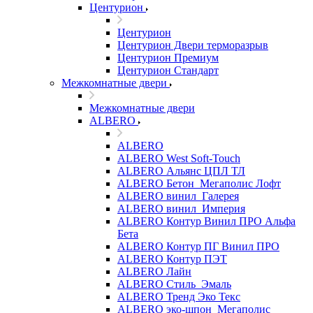
Центурион
Центурион
Центурион Двери терморазрыв
Центурион Премиум
Центурион Стандарт
Межкомнатные двери
Межкомнатные двери
ALBERO
ALBERO
ALBERO West Soft-Touch
ALBERO Альянс ЦПЛ ТЛ
ALBERO Бетон_Мегаполис Лофт
ALBERO винил_Галерея
ALBERO винил_Империя
ALBERO Контур Винил ПРО Альфа
Бета
ALBERO Контур ПГ Винил ПРО
ALBERO Контур ПЭТ
ALBERO Лайн
ALBERO Стиль_Эмаль
ALBERO Тренд Эко Текс
ALBERO эко-шпон_Мегаполис