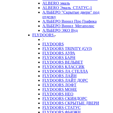
ALBERO эмаль
ALBERO Эмаль_СТАТУС-1
АЛЬБЕРО "Скрытые двери" под
отделку
АЛЬБЕРО Винил Про Графика
АЛЬБЕРО Винил_Мегаполис
АЛЬБЕРО ЭКО Вуд
FLYDOORS
FLYDOORS
FLYDOORS TRINITY (GVI)
FLYDOORS АУРА
FLYDOORS БАРН
FLYDOORS ВЕЛЬВЕТ
FLYDOORS КЛАССИК
FLYDOORS ЛА СТЕЛЛА
FLYDOORS ЛАЙН
FLYDOORS ЛАЙТ ДОРС
FLYDOORS ЛОФТ
FLYDOORS МОНЕ
FLYDOORS НЕО
FLYDOORS СКИНДОРС
FLYDOORS СКРЫТЫЕ ДВЕРИ
FLYDOORS СТАТУС
FLYDOORS ФЬЮЖН