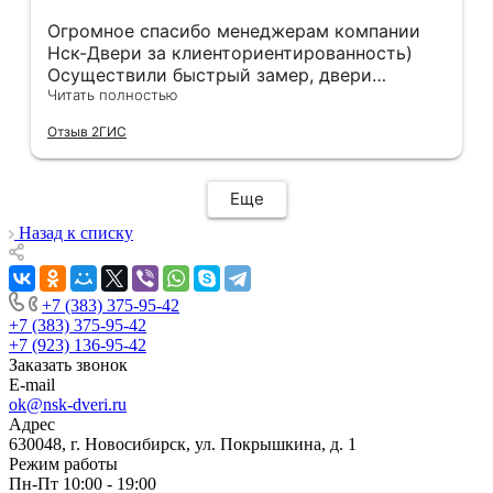
Огромное спасибо менеджерам компании
Нск-Двери за клиенториентированность)
Осуществили быстрый замер, двери
оказались в наличии. По доставке
Читать полностью
отдельное спасибо, впервые встречаю
Отзыв 2ГИС
компанию, где я могу указать удобный для
меня интервал времени, а не ждать весь
день🙏 Не могу не отметить качественный
Еще
монтаж дверей, спасибо мастеру Антону за
его труд!!!
Назад к списку
+7 (383) 375-95-42
+7 (383) 375-95-42
+7 (923) 136-95-42
Заказать звонок
E-mail
ok@nsk-dveri.ru
Адрес
630048, г. Новосибирск, ул. Покрышкина, д. 1
Режим работы
Пн-Пт 10:00 - 19:00