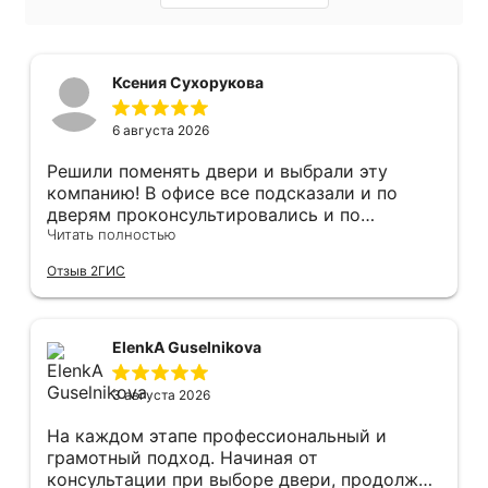
Ксения Сухорукова
6 августа 2026
Решили поменять двери и выбрали эту
компанию! В офисе все подсказали и по
дверям проконсультировались и по
фурнитуре. Анастасия ответила на все
Читать полностью
вопросы. Изготовление точно в срок!
Отзыв 2ГИС
Монтаж быстро, качественно и аккуратно,
Сергея прямо рекомендую! С утра до
вечера устанавливал, монтировал, весь
мусор убирает после монтажа. Рекомендую!
ElenkA Guselnikova
3 августа 2026
На каждом этапе профессиональный и
грамотный подход. Начиная от
консультации при выборе двери, продолжая