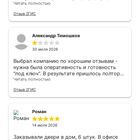
оперативным замером, завершая быстрой и
Читать полностью
качественной установкой, а за отделку и
Отзыв 2ГИС
оформление двери - отдельное спасибо!
Рекомендуем и планируем в дальнейшем, по
вопросу дверей, обращаться сюда.
Александр Тимошков
30 июля 2026
Выбрал компанию по хорошим отзывам -
нужна была оперативность и готовность
"под ключ". В результате пришлось полтора
часа потратить на уборку подъезда, так как
Читать полностью
монтажники решили, что в услугу
Отзыв 2ГИС
"утилизация старой двери" не входит
уборка выломанного деревянного косяка и
образовавшегося строительного мусора.
После предъявления претензии менеджеру
Роман
получил только недовольный звонок от
монтажника, никаких извинений и попыток
14 июля 2026
урегулирования. С замерщиком и
менеджером специально обговаривал, что
Заказывали двери в дом, 6 штук. В офисе