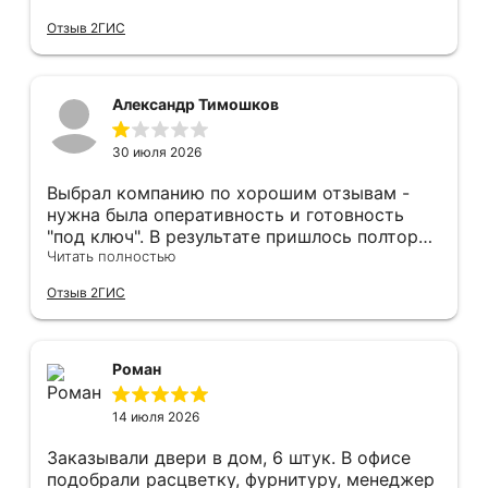
качественной установкой, а за отделку и
Отзыв 2ГИС
оформление двери - отдельное спасибо!
Рекомендуем и планируем в дальнейшем, по
вопросу дверей, обращаться сюда.
Александр Тимошков
30 июля 2026
Выбрал компанию по хорошим отзывам -
нужна была оперативность и готовность
"под ключ". В результате пришлось полтора
часа потратить на уборку подъезда, так как
Читать полностью
монтажники решили, что в услугу
Отзыв 2ГИС
"утилизация старой двери" не входит
уборка выломанного деревянного косяка и
образовавшегося строительного мусора.
После предъявления претензии менеджеру
Роман
получил только недовольный звонок от
монтажника, никаких извинений и попыток
14 июля 2026
урегулирования. С замерщиком и
менеджером специально обговаривал, что
Заказывали двери в дом, 6 штук. В офисе
нужна утилизация, мне это затруднительно -
подобрали расцветку, фурнитуру, менеджер