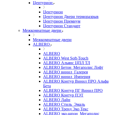
Центурион
Центурион
Центурион Двери терморазрыв
Центурион Премиум
Центурион Стандарт
Межкомнатные двери
Межкомнатные двери
ALBERO
ALBERO
ALBERO West Soft-Touch
ALBERO Альянс ЦПЛ ТЛ
ALBERO Бетон_Мегаполис Лофт
ALBERO винил_Галерея
ALBERO винил_Империя
ALBERO Контур Винил ПРО Альфа
Бета
ALBERO Контур ПГ Винил ПРО
ALBERO Контур ПЭТ
ALBERO Лайн
ALBERO Стиль_Эмаль
ALBERO Тренд Эко Текс
ALBERO эко-шпон_Мегаполис