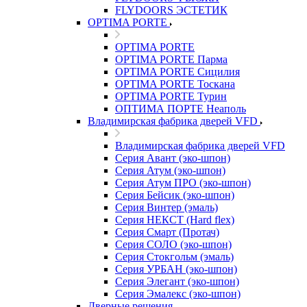
FLYDOORS ЭСТЕТИК
OPTIMA PORTE
OPTIMA PORTE
OPTIMA PORTE Парма
OPTIMA PORTE Сицилия
OPTIMA PORTE Тоскана
OPTIMA PORTE Турин
ОПТИМА ПОРТЕ Неаполь
Владимирская фабрика дверей VFD
Владимирская фабрика дверей VFD
Серия Авант (эко-шпон)
Серия Атум (эко-шпон)
Серия Атум ПРО (эко-шпон)
Серия Бейсик (эко-шпон)
Серия Винтер (эмаль)
Серия НЕКСТ (Hard flex)
Серия Смарт (Протач)
Серия СОЛО (эко-шпон)
Серия Стокгольм (эмаль)
Серия УРБАН (эко-шпон)
Серия Элегант (эко-шпон)
Серия Эмалекс (эко-шпон)
Дверные решения