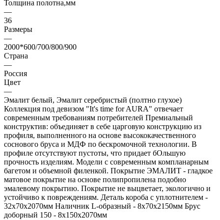
Толщина полотна,мм
—
36
Размеры
—
2000*600/700/800/900
Страна
—
Россия
Цвет
—
Эмалит белый, Эмалит серебристый (полтно глухое)
Коллекция под девизом "It's time for AURA" отвечает
современным требованиям потребителей Премиальный
конструктив: объединяет в себе царговую конструкцию из
профиля, выполненного на основе высококачественного
соснового бруса и МДФ по бескромочной технологии. В
профиле отсутствуют пустоты, что придает бОльшую
прочность изделиям. Модели с современным компланарным
багетом и объемной филенкой. Покрытие ЭМАЛИТ - гладкое
матовое покрытие на основе полипропилена подобно
эмалевому покрытию. Покрытие не выцветает, экологично и
устойчиво к повреждениям. Деталь короба с уплотнителем -
32х70х2070мм Наличник L-образный - 8х70х2150мм Брус
доборный 150 - 8х150х2070мм