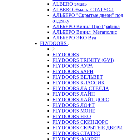
ALBERO эмаль
ALBERO Эмаль_СТАТУС-1
АЛЬБЕРО "Скрытые двери" под
отделку
АЛЬБЕРО Винил Про Графика
АЛЬБЕРО Винил_Мегаполис
АЛЬБЕРО ЭКО Вуд
FLYDOORS
FLYDOORS
FLYDOORS TRINITY (GVI)
FLYDOORS АУРА
FLYDOORS БАРН
FLYDOORS ВЕЛЬВЕТ
FLYDOORS КЛАССИК
FLYDOORS ЛА СТЕЛЛА
FLYDOORS ЛАЙН
FLYDOORS ЛАЙТ ДОРС
FLYDOORS ЛОФТ
FLYDOORS МОНЕ
FLYDOORS НЕО
FLYDOORS СКИНДОРС
FLYDOORS СКРЫТЫЕ ДВЕРИ
FLYDOORS СТАТУС
FLYDOORS ФЬЮЖН