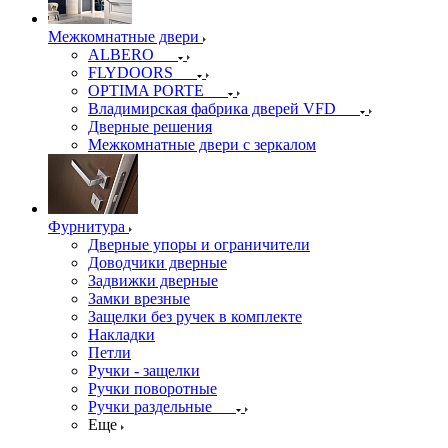
Межкомнатные двери
ALBERO
FLYDOORS
OPTIMA PORTE
Владимирская фабрика дверей VFD
Дверные решения
Межкомнатные двери c зеркалом
Фурнитура
Дверные упоры и ограничители
Доводчики дверные
Задвижки дверные
Замки врезные
Защелки без ручек в комплекте
Накладки
Петли
Ручки - защелки
Ручки поворотные
Ручки раздельные
Еще