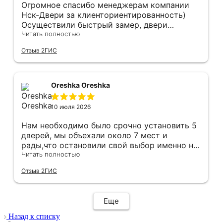
Огромное спасибо менеджерам компании
Нск-Двери за клиенториентированность)
Осуществили быстрый замер, двери
оказались в наличии. По доставке
Читать полностью
отдельное спасибо, впервые встречаю
Отзыв 2ГИС
компанию, где я могу указать удобный для
меня интервал времени, а не ждать весь
день🙏 Не могу не отметить качественный
монтаж дверей, спасибо мастеру Антону за
Oreshka Oreshka
его труд!!!
10 июля 2026
Нам необходимо было срочно установить 5
дверей, мы объехали около 7 мест и
рады,что остановили свой выбор именно на
этой компании.Здесь оказались нужные нам
Читать полностью
двери в нужной расцветке в наличии(в
Отзыв 2ГИС
других местах ожидание было от 3 недель).
Хочется отметить скорость и
добросовестность данной компании.Через
Еще
час после покупки дверей у нас уже был
замерщик на кв,на следующий день
Назад к списку