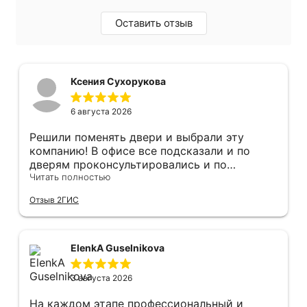
Оставить отзыв
Ксения Сухорукова
6 августа 2026
Решили поменять двери и выбрали эту
компанию! В офисе все подсказали и по
дверям проконсультировались и по
фурнитуре. Анастасия ответила на все
Читать полностью
вопросы. Изготовление точно в срок!
Отзыв 2ГИС
Монтаж быстро, качественно и аккуратно,
Сергея прямо рекомендую! С утра до
вечера устанавливал, монтировал, весь
мусор убирает после монтажа. Рекомендую!
ElenkA Guselnikova
3 августа 2026
На каждом этапе профессиональный и