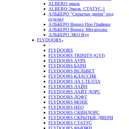
ALBERO эмаль
ALBERO Эмаль_СТАТУС-1
АЛЬБЕРО "Скрытые двери" под
отделку
АЛЬБЕРО Винил Про Графика
АЛЬБЕРО Винил_Мегаполис
АЛЬБЕРО ЭКО Вуд
FLYDOORS
FLYDOORS
FLYDOORS TRINITY (GVI)
FLYDOORS АУРА
FLYDOORS БАРН
FLYDOORS ВЕЛЬВЕТ
FLYDOORS КЛАССИК
FLYDOORS ЛА СТЕЛЛА
FLYDOORS ЛАЙН
FLYDOORS ЛАЙТ ДОРС
FLYDOORS ЛОФТ
FLYDOORS МОНЕ
FLYDOORS НЕО
FLYDOORS СКИНДОРС
FLYDOORS СКРЫТЫЕ ДВЕРИ
FLYDOORS СТАТУС
FLYDOORS ФЬЮЖН