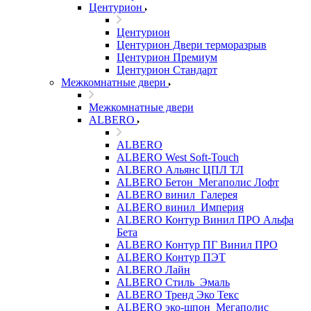
Центурион
Центурион
Центурион Двери терморазрыв
Центурион Премиум
Центурион Стандарт
Межкомнатные двери
Межкомнатные двери
ALBERO
ALBERO
ALBERO West Soft-Touch
ALBERO Альянс ЦПЛ ТЛ
ALBERO Бетон_Мегаполис Лофт
ALBERO винил_Галерея
ALBERO винил_Империя
ALBERO Контур Винил ПРО Альфа
Бета
ALBERO Контур ПГ Винил ПРО
ALBERO Контур ПЭТ
ALBERO Лайн
ALBERO Стиль_Эмаль
ALBERO Тренд Эко Текс
ALBERO эко-шпон_Мегаполис