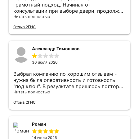
грамотный подход. Начиная от
консультации при выборе двери, продолжая
оперативным замером, завершая быстрой и
Читать полностью
качественной установкой, а за отделку и
Отзыв 2ГИС
оформление двери - отдельное спасибо!
Рекомендуем и планируем в дальнейшем, по
вопросу дверей, обращаться сюда.
Александр Тимошков
30 июля 2026
Выбрал компанию по хорошим отзывам -
нужна была оперативность и готовность
"под ключ". В результате пришлось полтора
часа потратить на уборку подъезда, так как
Читать полностью
монтажники решили, что в услугу
Отзыв 2ГИС
"утилизация старой двери" не входит
уборка выломанного деревянного косяка и
образовавшегося строительного мусора.
После предъявления претензии менеджеру
Роман
получил только недовольный звонок от
монтажника, никаких извинений и попыток
14 июля 2026