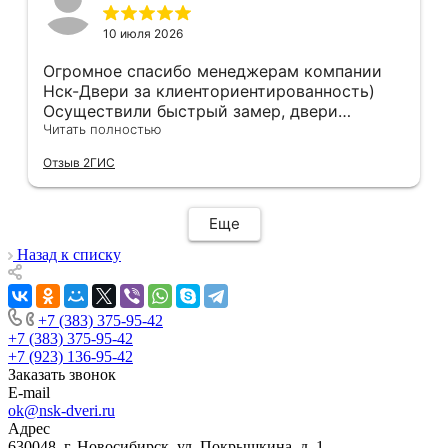
10 июля 2026
Огромное спасибо менеджерам компании
Нск-Двери за клиенториентированность)
Осуществили быстрый замер, двери
оказались в наличии. По доставке
Читать полностью
отдельное спасибо, впервые встречаю
Отзыв 2ГИС
компанию, где я могу указать удобный для
меня интервал времени, а не ждать весь
день🙏 Не могу не отметить качественный
Еще
монтаж дверей, спасибо мастеру Антону за
его труд!!!
Назад к списку
+7 (383) 375-95-42
+7 (383) 375-95-42
+7 (923) 136-95-42
Заказать звонок
E-mail
ok@nsk-dveri.ru
Адрес
630048, г. Новосибирск, ул. Покрышкина, д. 1