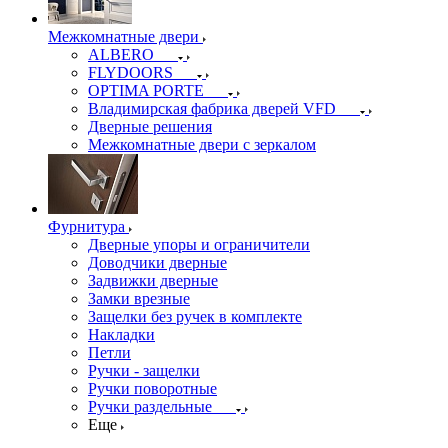
Межкомнатные двери
ALBERO
FLYDOORS
OPTIMA PORTE
Владимирская фабрика дверей VFD
Дверные решения
Межкомнатные двери c зеркалом
Фурнитура
Дверные упоры и ограничители
Доводчики дверные
Задвижки дверные
Замки врезные
Защелки без ручек в комплекте
Накладки
Петли
Ручки - защелки
Ручки поворотные
Ручки раздельные
Еще