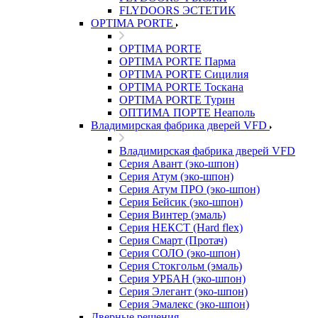
FLYDOORS ЭСТЕТИК
OPTIMA PORTE
OPTIMA PORTE
OPTIMA PORTE Парма
OPTIMA PORTE Сицилия
OPTIMA PORTE Тоскана
OPTIMA PORTE Турин
ОПТИМА ПОРТЕ Неаполь
Владимирская фабрика дверей VFD
Владимирская фабрика дверей VFD
Серия Авант (эко-шпон)
Серия Атум (эко-шпон)
Серия Атум ПРО (эко-шпон)
Серия Бейсик (эко-шпон)
Серия Винтер (эмаль)
Серия НЕКСТ (Hard flex)
Серия Смарт (Протач)
Серия СОЛО (эко-шпон)
Серия Стокгольм (эмаль)
Серия УРБАН (эко-шпон)
Серия Элегант (эко-шпон)
Серия Эмалекс (эко-шпон)
Дверные решения