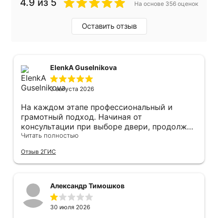
4.9 из 5
На основе 356 оценок
Оставить отзыв
ElenkA Guselnikova
3 августа 2026
На каждом этапе профессиональный и
грамотный подход. Начиная от
консультации при выборе двери, продолжая
оперативным замером, завершая быстрой и
Читать полностью
качественной установкой, а за отделку и
Отзыв 2ГИС
оформление двери - отдельное спасибо!
Рекомендуем и планируем в дальнейшем, по
вопросу дверей, обращаться сюда.
Александр Тимошков
30 июля 2026