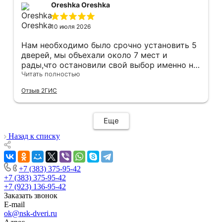
монтаж дверей, спасибо мастеру Антону за
Oreshka Oreshka
его труд!!!
10 июля 2026
Нам необходимо было срочно установить 5
дверей, мы объехали около 7 мест и
рады,что остановили свой выбор именно на
этой компании.Здесь оказались нужные нам
Читать полностью
двери в нужной расцветке в наличии(в
Отзыв 2ГИС
других местах ожидание было от 3 недель).
Хочется отметить скорость и
добросовестность данной компании.Через
Еще
час после покупки дверей у нас уже был
замерщик на кв,на следующий день
Назад к списку
привезли двери,а еще через день их
установили! Установщики сделали свою
работу очень аккуратно, после себя убрали
+7 (383) 375-95-42
абсолютно всю строительную пыль и
+7 (383) 375-95-42
оставили идеальный порядок.Спасибо вам!
+7 (923) 136-95-42
Заказать звонок
E-mail
ok@nsk-dveri.ru