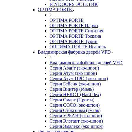
FLYDOORS ЭСТЕТИК
OPTIMA PORTE
OPTIMA PORTE
OPTIMA PORTE Парма
OPTIMA PORTE Сицилия
OPTIMA PORTE Тоскана
OPTIMA PORTE Турин
ОПТИМА ПОРТЕ Неаполь
Владимирская фабрика дверей VFD
Владимирская фабрика дверей VFD
Серия Авант (эко-шпон)
Серия Атум (эко-шпон)
Серия Атум ПРО (эко-шпон)
Серия Бейсик (эко-шпон)
Серия Винтер (эмаль)
Серия НЕКСТ (Hard flex)
Серия Смарт (Протач)
Серия СОЛО (эко-шпон)
Серия Стокгольм (эмаль)
Серия УРБАН (эко-шпон)
Серия Элегант (эко-шпон)
Серия Эмалекс (эко-шпон)
Дверные решения