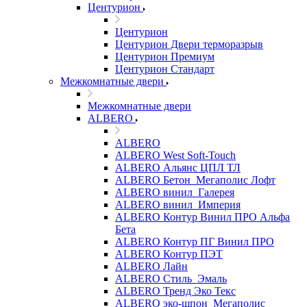
Центурион
Центурион
Центурион Двери терморазрыв
Центурион Премиум
Центурион Стандарт
Межкомнатные двери
Межкомнатные двери
ALBERO
ALBERO
ALBERO West Soft-Touch
ALBERO Альянс ЦПЛ ТЛ
ALBERO Бетон_Мегаполис Лофт
ALBERO винил_Галерея
ALBERO винил_Империя
ALBERO Контур Винил ПРО Альфа
Бета
ALBERO Контур ПГ Винил ПРО
ALBERO Контур ПЭТ
ALBERO Лайн
ALBERO Стиль_Эмаль
ALBERO Тренд Эко Текс
ALBERO эко-шпон_Мегаполис