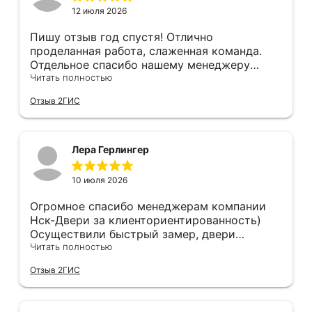
нержавеющий, обклеен плёнкой, которую
12 июля 2026
после монтажа нужно снять. Уплотнитель
порога наклеен на эту плёнку...
Пишу отзыв год спустя! Отлично
проделанная работа, слаженная команда.
Отдельное спасибо нашему менеджеру
Анастасии, помогла сделать выбор, от
Читать полностью
которого мы в восторге! Быстро ,
Отзыв 2ГИС
профессионально, рекомендую.
Лера Герлингер
10 июля 2026
Огромное спасибо менеджерам компании
Нск-Двери за клиенториентированность)
Осуществили быстрый замер, двери
оказались в наличии. По доставке
Читать полностью
отдельное спасибо, впервые встречаю
Отзыв 2ГИС
компанию, где я могу указать удобный для
меня интервал времени, а не ждать весь
день🙏 Не могу не отметить качественный