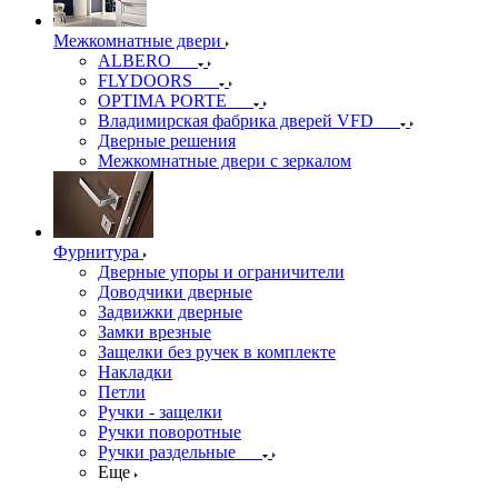
Межкомнатные двери
ALBERO
FLYDOORS
OPTIMA PORTE
Владимирская фабрика дверей VFD
Дверные решения
Межкомнатные двери c зеркалом
Фурнитура
Дверные упоры и ограничители
Доводчики дверные
Задвижки дверные
Замки врезные
Защелки без ручек в комплекте
Накладки
Петли
Ручки - защелки
Ручки поворотные
Ручки раздельные
Еще