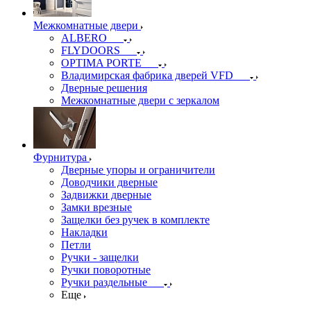
Межкомнатные двери
ALBERO
FLYDOORS
OPTIMA PORTE
Владимирская фабрика дверей VFD
Дверные решения
Межкомнатные двери c зеркалом
Фурнитура
Дверные упоры и ограничители
Доводчики дверные
Задвижки дверные
Замки врезные
Защелки без ручек в комплекте
Накладки
Петли
Ручки - защелки
Ручки поворотные
Ручки раздельные
Еще