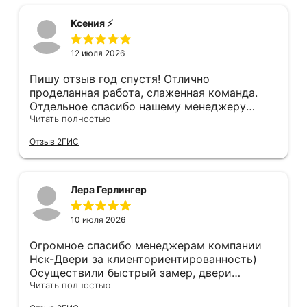
дверное полотно. Также, при затаскивании
нам сделали идеально, как в космическом
где-то краску подъездную обтёрли... К
корабле, не к чему придраться. Мы с женой
Ксения ⚡️
качеству двери тоже претензии - порог
довольны, спасибо!!!!
нержавеющий, обклеен плёнкой, которую
12 июля 2026
после монтажа нужно снять. Уплотнитель
порога наклеен на эту плёнку...
Пишу отзыв год спустя! Отлично
проделанная работа, слаженная команда.
Отдельное спасибо нашему менеджеру
Анастасии, помогла сделать выбор, от
Читать полностью
которого мы в восторге! Быстро ,
Отзыв 2ГИС
профессионально, рекомендую.
Лера Герлингер
10 июля 2026
Огромное спасибо менеджерам компании
Нск-Двери за клиенториентированность)
Осуществили быстрый замер, двери
оказались в наличии. По доставке
Читать полностью
отдельное спасибо, впервые встречаю