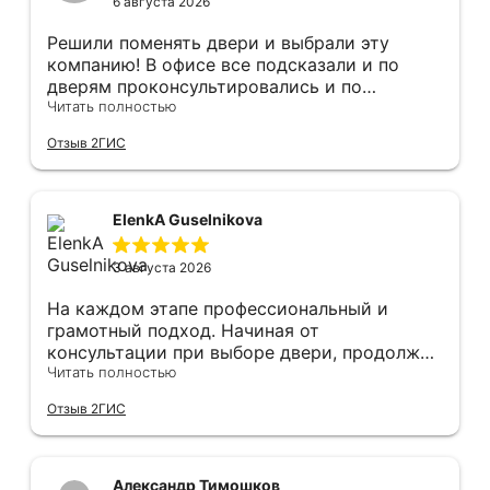
6 августа 2026
Решили поменять двери и выбрали эту
компанию! В офисе все подсказали и по
дверям проконсультировались и по
фурнитуре. Анастасия ответила на все
Читать полностью
вопросы. Изготовление точно в срок!
Отзыв 2ГИС
Монтаж быстро, качественно и аккуратно,
Сергея прямо рекомендую! С утра до
вечера устанавливал, монтировал, весь
мусор убирает после монтажа. Рекомендую!
ElenkA Guselnikova
3 августа 2026
На каждом этапе профессиональный и
грамотный подход. Начиная от
консультации при выборе двери, продолжая
оперативным замером, завершая быстрой и
Читать полностью
качественной установкой, а за отделку и
Отзыв 2ГИС
оформление двери - отдельное спасибо!
Рекомендуем и планируем в дальнейшем, по
вопросу дверей, обращаться сюда.
Александр Тимошков