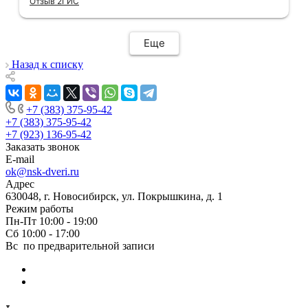
Отзыв 2ГИС
компанию, где я могу указать удобный для
меня интервал времени, а не ждать весь
день🙏 Не могу не отметить качественный
Еще
монтаж дверей, спасибо мастеру Антону за
его труд!!!
Назад к списку
+7 (383) 375-95-42
+7 (383) 375-95-42
+7 (923) 136-95-42
Заказать звонок
E-mail
ok@nsk-dveri.ru
Адрес
630048, г. Новосибирск, ул. Покрышкина, д. 1
Режим работы
Пн-Пт 10:00 - 19:00
Сб 10:00 - 17:00
Вс по предварительной записи