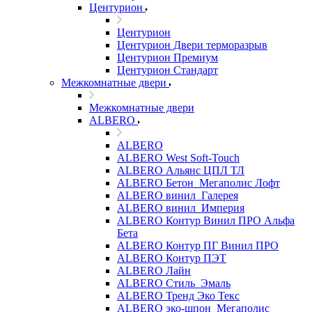
Центурион
Центурион
Центурион Двери терморазрыв
Центурион Премиум
Центурион Стандарт
Межкомнатные двери
Межкомнатные двери
ALBERO
ALBERO
ALBERO West Soft-Touch
ALBERO Альянс ЦПЛ ТЛ
ALBERO Бетон_Мегаполис Лофт
ALBERO винил_Галерея
ALBERO винил_Империя
ALBERO Контур Винил ПРО Альфа
Бета
ALBERO Контур ПГ Винил ПРО
ALBERO Контур ПЭТ
ALBERO Лайн
ALBERO Стиль_Эмаль
ALBERO Тренд Эко Текс
ALBERO эко-шпон_Мегаполис