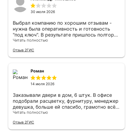
30 июля 2026
Выбрал компанию по хорошим отзывам -
нужна была оперативность и готовность
"под ключ". В результате пришлось полтора
часа потратить на уборку подъезда, так как
Читать полностью
монтажники решили, что в услугу
Отзыв 2ГИС
"утилизация старой двери" не входит
уборка выломанного деревянного косяка и
образовавшегося строительного мусора.
После предъявления претензии менеджеру
Роман
получил только недовольный звонок от
монтажника, никаких извинений и попыток
14 июля 2026
урегулирования. С замерщиком и
менеджером специально обговаривал, что
Заказывали двери в дом, 6 штук. В офисе
нужна утилизация, мне это затруднительно -
подобрали расцветку, фурнитуру, менеджер
ограниченные физические возможности...
девушка, больше ей спасибо, грамотно всё
Дополнение на следующий день - отберите
подсказывала и советовала. Парни
Читать полностью
у горе-монтажников болгарку - теранули
установщики, отдельное спасибо,
Отзыв 2ГИС
пол в квартире (явно положили не
филигранно установили, много видел других
остановившуюся диском вниз) и само
дверей, в которых видны запилы, щели, но