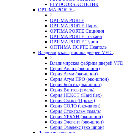
FLYDOORS ЭСТЕТИК
OPTIMA PORTE
OPTIMA PORTE
OPTIMA PORTE Парма
OPTIMA PORTE Сицилия
OPTIMA PORTE Тоскана
OPTIMA PORTE Турин
ОПТИМА ПОРТЕ Неаполь
Владимирская фабрика дверей VFD
Владимирская фабрика дверей VFD
Серия Авант (эко-шпон)
Серия Атум (эко-шпон)
Серия Атум ПРО (эко-шпон)
Серия Бейсик (эко-шпон)
Серия Винтер (эмаль)
Серия НЕКСТ (Hard flex)
Серия Смарт (Протач)
Серия СОЛО (эко-шпон)
Серия Стокгольм (эмаль)
Серия УРБАН (эко-шпон)
Серия Элегант (эко-шпон)
Серия Эмалекс (эко-шпон)
Дверные решения