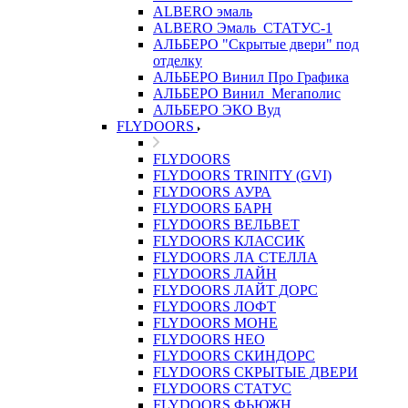
ALBERO эмаль
ALBERO Эмаль_СТАТУС-1
АЛЬБЕРО "Скрытые двери" под
отделку
АЛЬБЕРО Винил Про Графика
АЛЬБЕРО Винил_Мегаполис
АЛЬБЕРО ЭКО Вуд
FLYDOORS
FLYDOORS
FLYDOORS TRINITY (GVI)
FLYDOORS АУРА
FLYDOORS БАРН
FLYDOORS ВЕЛЬВЕТ
FLYDOORS КЛАССИК
FLYDOORS ЛА СТЕЛЛА
FLYDOORS ЛАЙН
FLYDOORS ЛАЙТ ДОРС
FLYDOORS ЛОФТ
FLYDOORS МОНЕ
FLYDOORS НЕО
FLYDOORS СКИНДОРС
FLYDOORS СКРЫТЫЕ ДВЕРИ
FLYDOORS СТАТУС
FLYDOORS ФЬЮЖН