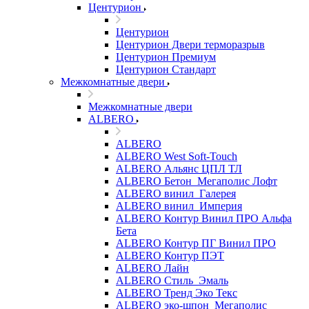
Центурион
Центурион
Центурион Двери терморазрыв
Центурион Премиум
Центурион Стандарт
Межкомнатные двери
Межкомнатные двери
ALBERO
ALBERO
ALBERO West Soft-Touch
ALBERO Альянс ЦПЛ ТЛ
ALBERO Бетон_Мегаполис Лофт
ALBERO винил_Галерея
ALBERO винил_Империя
ALBERO Контур Винил ПРО Альфа
Бета
ALBERO Контур ПГ Винил ПРО
ALBERO Контур ПЭТ
ALBERO Лайн
ALBERO Стиль_Эмаль
ALBERO Тренд Эко Текс
ALBERO эко-шпон_Мегаполис