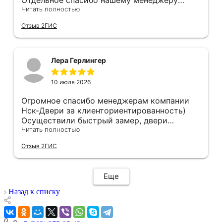
Отдельное спасибо нашему менеджеру
Анастасии, помогла сделать выбор, от
Читать полностью
которого мы в восторге! Быстро ,
Отзыв 2ГИС
профессионально, рекомендую.
Лера Герлингер
10 июля 2026
Огромное спасибо менеджерам компании
Нск-Двери за клиенториентированность)
Осуществили быстрый замер, двери
оказались в наличии. По доставке
Читать полностью
отдельное спасибо, впервые встречаю
Отзыв 2ГИС
компанию, где я могу указать удобный для
меня интервал времени, а не ждать весь
день🙏 Не могу не отметить качественный
Еще
монтаж дверей, спасибо мастеру Антону за
его труд!!!
Назад к списку