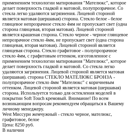
применением технологии матирования "Мателюкс", которое
делает поверхность гладкой и матовой, полупрозрачное. Со
стекла легко удаляются загрязнения. Лицевой стороной
является матовая (шершавая) сторона. Стекло белое - белое
глянцевое непрозрачное стекло 4мм не пропускает свет (одна
сторона глянцевая, вторая матовая). Лицевой стороной
является крашеная сторона. Стекло черное - черное глянцевое
непрозрачное стекло 4мм, не пропускает свет (одна сторона
глянцевая, вторая матовая). Лицевой стороной является
глянцевая сторона. Стекло графитовое - полупрозрачное
стекло 4мм, с графитовым оттенком, изготовленное с
применением технологии матирования "Мателюкс", которое
делает поверхность гладкой и матовой. Со стекла легко
удаляются загрязнения. Лицевой стороной является матовая
(шершавая). сторона СТЕКЛО МАТЕЛЮКС БРОНЗА -
полупрозрачное стекло 4мм "Мателюкс" с коричневым
оттенком. Лицевой стороной является матовая (шершавая)
сторона. Используется только для остекления моделей в
покрытии Soft Touch кремовый. Внимание! По всем
возникающим вопросам рекомендуем обращаться к Вашему
личному менеджеру.
West Миссури жемчужный - стекло черное, мателюкс,
графитовое, белое
Цена: 8250
руб.
В наличии