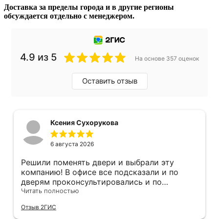
Доставка за пределы города и в другие регионы
обсуждается отдельно с менеджером.
4.9 из 5
На основе 357 оценок
Оставить отзыв
Ксения Сухорукова
6 августа 2026
Решили поменять двери и выбрали эту
компанию! В офисе все подсказали и по
дверям проконсультировались и по
фурнитуре. Анастасия ответила на все
Читать полностью
вопросы. Изготовление точно в срок!
Отзыв 2ГИС
Монтаж быстро, качественно и аккуратно,