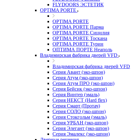
FLYDOORS ЭСТЕТИК
OPTIMA PORTE
OPTIMA PORTE
OPTIMA PORTE Парма
OPTIMA PORTE Сицилия
OPTIMA PORTE Тоскана
OPTIMA PORTE Турин
ОПТИМА ПОРТЕ Неаполь
Владимирская фабрика дверей VFD
Владимирская фабрика дверей VFD
Серия Авант (эко-шпон)
Серия Атум (эко-шпон)
Серия Атум ПРО (эко-шпон)
Серия Бейсик (эко-шпон)
Серия Винтер (эмаль)
Серия НЕКСТ (Hard flex)
Серия Смарт (Протач)
Серия СОЛО (эко-шпон)
Серия Стокгольм (эмаль)
Серия УРБАН (эко-шпон)
Серия Элегант (эко-шпон)
Серия Эмалекс (эко-шпон)
Дверные решения