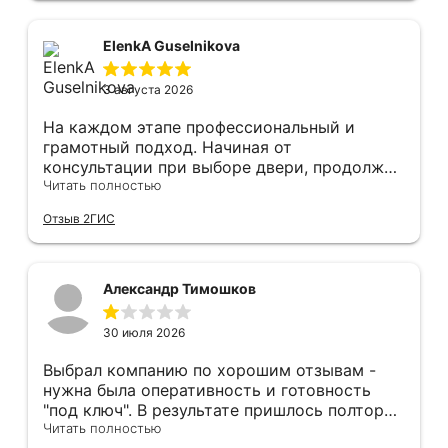
Сергея прямо рекомендую! С утра до
вечера устанавливал, монтировал, весь
мусор убирает после монтажа. Рекомендую!
ElenkA Guselnikova
3 августа 2026
На каждом этапе профессиональный и
грамотный подход. Начиная от
консультации при выборе двери, продолжая
оперативным замером, завершая быстрой и
Читать полностью
качественной установкой, а за отделку и
Отзыв 2ГИС
оформление двери - отдельное спасибо!
Рекомендуем и планируем в дальнейшем, по
вопросу дверей, обращаться сюда.
Александр Тимошков
30 июля 2026
Выбрал компанию по хорошим отзывам -
нужна была оперативность и готовность
"под ключ". В результате пришлось полтора
часа потратить на уборку подъезда, так как
Читать полностью