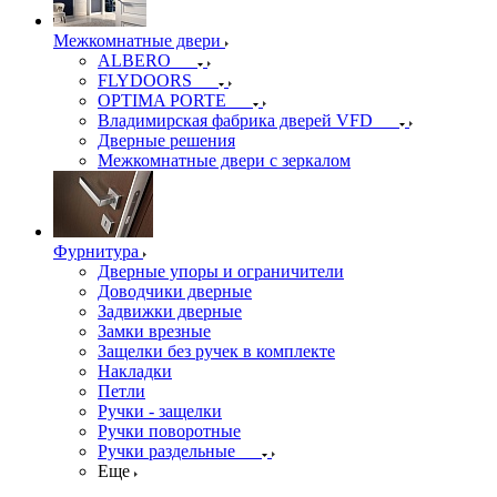
Межкомнатные двери
ALBERO
FLYDOORS
OPTIMA PORTE
Владимирская фабрика дверей VFD
Дверные решения
Межкомнатные двери c зеркалом
Фурнитура
Дверные упоры и ограничители
Доводчики дверные
Задвижки дверные
Замки врезные
Защелки без ручек в комплекте
Накладки
Петли
Ручки - защелки
Ручки поворотные
Ручки раздельные
Еще