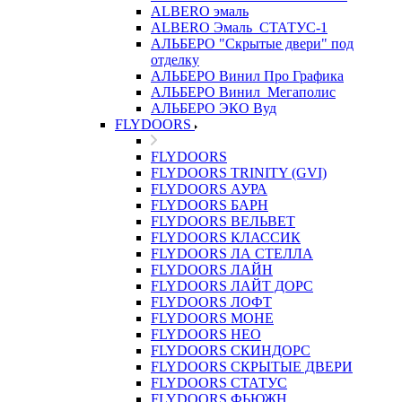
ALBERO эмаль
ALBERO Эмаль_СТАТУС-1
АЛЬБЕРО "Скрытые двери" под
отделку
АЛЬБЕРО Винил Про Графика
АЛЬБЕРО Винил_Мегаполис
АЛЬБЕРО ЭКО Вуд
FLYDOORS
FLYDOORS
FLYDOORS TRINITY (GVI)
FLYDOORS АУРА
FLYDOORS БАРН
FLYDOORS ВЕЛЬВЕТ
FLYDOORS КЛАССИК
FLYDOORS ЛА СТЕЛЛА
FLYDOORS ЛАЙН
FLYDOORS ЛАЙТ ДОРС
FLYDOORS ЛОФТ
FLYDOORS МОНЕ
FLYDOORS НЕО
FLYDOORS СКИНДОРС
FLYDOORS СКРЫТЫЕ ДВЕРИ
FLYDOORS СТАТУС
FLYDOORS ФЬЮЖН