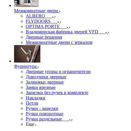
Межкомнатные двери
ALBERO
FLYDOORS
OPTIMA PORTE
Владимирская фабрика дверей VFD
Дверные решения
Межкомнатные двери c зеркалом
Фурнитура
Дверные упоры и ограничители
Доводчики дверные
Задвижки дверные
Замки врезные
Защелки без ручек в комплекте
Накладки
Петли
Ручки - защелки
Ручки поворотные
Ручки раздельные
Еще