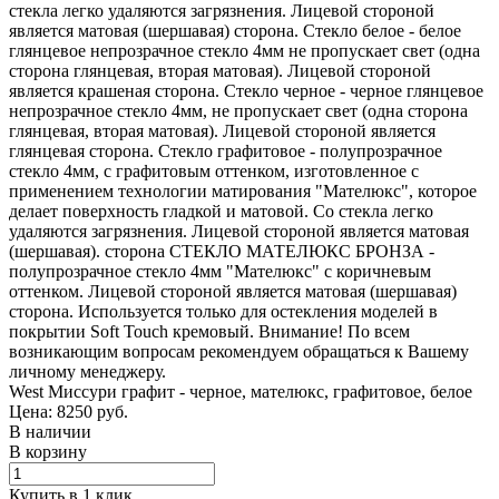
стекла легко удаляются загрязнения. Лицевой стороной
является матовая (шершавая) сторона. Стекло белое - белое
глянцевое непрозрачное стекло 4мм не пропускает свет (одна
сторона глянцевая, вторая матовая). Лицевой стороной
является крашеная сторона. Стекло черное - черное глянцевое
непрозрачное стекло 4мм, не пропускает свет (одна сторона
глянцевая, вторая матовая). Лицевой стороной является
глянцевая сторона. Стекло графитовое - полупрозрачное
стекло 4мм, с графитовым оттенком, изготовленное с
применением технологии матирования "Мателюкс", которое
делает поверхность гладкой и матовой. Со стекла легко
удаляются загрязнения. Лицевой стороной является матовая
(шершавая). сторона СТЕКЛО МАТЕЛЮКС БРОНЗА -
полупрозрачное стекло 4мм "Мателюкс" с коричневым
оттенком. Лицевой стороной является матовая (шершавая)
сторона. Используется только для остекления моделей в
покрытии Soft Touch кремовый. Внимание! По всем
возникающим вопросам рекомендуем обращаться к Вашему
личному менеджеру.
West Миссури графит - черное, мателюкс, графитовое, белое
Цена: 8250
руб.
В наличии
В корзину
Купить в 1 клик