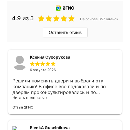
4.9 из 5
На основе 357 оценок
Оставить отзыв
Ксения Сухорукова
6 августа 2026
Решили поменять двери и выбрали эту
компанию! В офисе все подсказали и по
дверям проконсультировались и по
фурнитуре. Анастасия ответила на все
Читать полностью
вопросы. Изготовление точно в срок!
Отзыв 2ГИС
Монтаж быстро, качественно и аккуратно,
Сергея прямо рекомендую! С утра до
вечера устанавливал, монтировал, весь
мусор убирает после монтажа. Рекомендую!
ElenkA Guselnikova