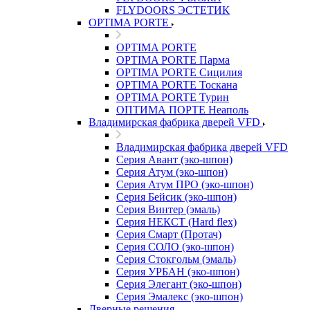
FLYDOORS ЭСТЕТИК
OPTIMA PORTE
OPTIMA PORTE
OPTIMA PORTE Парма
OPTIMA PORTE Сицилия
OPTIMA PORTE Тоскана
OPTIMA PORTE Турин
ОПТИМА ПОРТЕ Неаполь
Владимирская фабрика дверей VFD
Владимирская фабрика дверей VFD
Серия Авант (эко-шпон)
Серия Атум (эко-шпон)
Серия Атум ПРО (эко-шпон)
Серия Бейсик (эко-шпон)
Серия Винтер (эмаль)
Серия НЕКСТ (Hard flex)
Серия Смарт (Протач)
Серия СОЛО (эко-шпон)
Серия Стокгольм (эмаль)
Серия УРБАН (эко-шпон)
Серия Элегант (эко-шпон)
Серия Эмалекс (эко-шпон)
Дверные решения