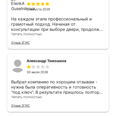
3 августа 2026
На каждом этапе профессиональный и
грамотный подход. Начиная от
консультации при выборе двери, продолжая
оперативным замером, завершая быстрой и
Читать полностью
качественной установкой, а за отделку и
Отзыв 2ГИС
оформление двери - отдельное спасибо!
Рекомендуем и планируем в дальнейшем, по
вопросу дверей, обращаться сюда.
Александр Тимошков
30 июля 2026
Выбрал компанию по хорошим отзывам -
нужна была оперативность и готовность
"под ключ". В результате пришлось полтора
часа потратить на уборку подъезда, так как
Читать полностью
монтажники решили, что в услугу
Отзыв 2ГИС
"утилизация старой двери" не входит
уборка выломанного деревянного косяка и