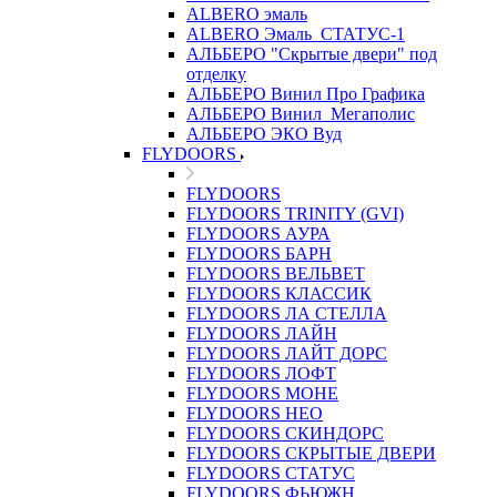
ALBERO эмаль
ALBERO Эмаль_СТАТУС-1
АЛЬБЕРО "Скрытые двери" под
отделку
АЛЬБЕРО Винил Про Графика
АЛЬБЕРО Винил_Мегаполис
АЛЬБЕРО ЭКО Вуд
FLYDOORS
FLYDOORS
FLYDOORS TRINITY (GVI)
FLYDOORS АУРА
FLYDOORS БАРН
FLYDOORS ВЕЛЬВЕТ
FLYDOORS КЛАССИК
FLYDOORS ЛА СТЕЛЛА
FLYDOORS ЛАЙН
FLYDOORS ЛАЙТ ДОРС
FLYDOORS ЛОФТ
FLYDOORS МОНЕ
FLYDOORS НЕО
FLYDOORS СКИНДОРС
FLYDOORS СКРЫТЫЕ ДВЕРИ
FLYDOORS СТАТУС
FLYDOORS ФЬЮЖН