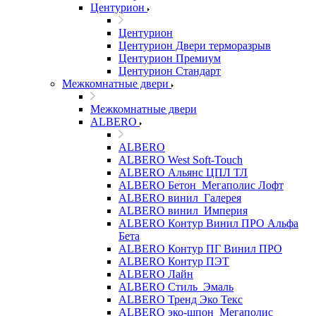
Центурион
Центурион
Центурион Двери терморазрыв
Центурион Премиум
Центурион Стандарт
Межкомнатные двери
Межкомнатные двери
ALBERO
ALBERO
ALBERO West Soft-Touch
ALBERO Альянс ЦПЛ ТЛ
ALBERO Бетон_Мегаполис Лофт
ALBERO винил_Галерея
ALBERO винил_Империя
ALBERO Контур Винил ПРО Альфа
Бета
ALBERO Контур ПГ Винил ПРО
ALBERO Контур ПЭТ
ALBERO Лайн
ALBERO Стиль_Эмаль
ALBERO Тренд Эко Текс
ALBERO эко-шпон_Мегаполис