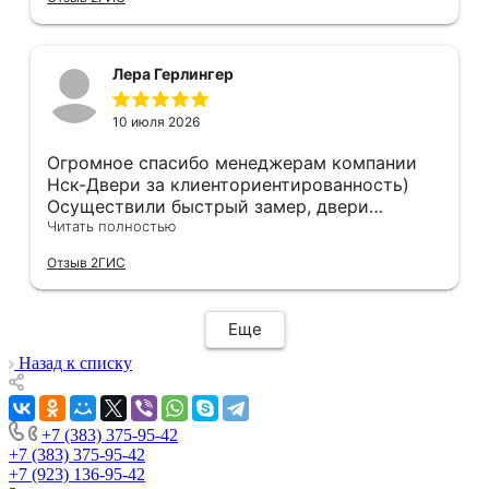
профессионально, рекомендую.
Лера Герлингер
10 июля 2026
Огромное спасибо менеджерам компании
Нск-Двери за клиенториентированность)
Осуществили быстрый замер, двери
оказались в наличии. По доставке
Читать полностью
отдельное спасибо, впервые встречаю
Отзыв 2ГИС
компанию, где я могу указать удобный для
меня интервал времени, а не ждать весь
день🙏 Не могу не отметить качественный
Еще
монтаж дверей, спасибо мастеру Антону за
его труд!!!
Назад к списку
+7 (383) 375-95-42
+7 (383) 375-95-42
+7 (923) 136-95-42