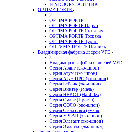
FLYDOORS ЭСТЕТИК
OPTIMA PORTE
OPTIMA PORTE
OPTIMA PORTE Парма
OPTIMA PORTE Сицилия
OPTIMA PORTE Тоскана
OPTIMA PORTE Турин
ОПТИМА ПОРТЕ Неаполь
Владимирская фабрика дверей VFD
Владимирская фабрика дверей VFD
Серия Авант (эко-шпон)
Серия Атум (эко-шпон)
Серия Атум ПРО (эко-шпон)
Серия Бейсик (эко-шпон)
Серия Винтер (эмаль)
Серия НЕКСТ (Hard flex)
Серия Смарт (Протач)
Серия СОЛО (эко-шпон)
Серия Стокгольм (эмаль)
Серия УРБАН (эко-шпон)
Серия Элегант (эко-шпон)
Серия Эмалекс (эко-шпон)
Дверные решения