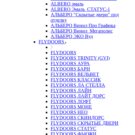
ALBERO эмаль
ALBERO Эмаль_СТАТУС-1
АЛЬБЕРО "Скрытые двери" под
отделку
АЛЬБЕРО Винил Про Графика
АЛЬБЕРО Винил_Мегаполис
АЛЬБЕРО ЭКО Вуд
FLYDOORS
FLYDOORS
FLYDOORS TRINITY (GVI)
FLYDOORS АУРА
FLYDOORS БАРН
FLYDOORS ВЕЛЬВЕТ
FLYDOORS КЛАССИК
FLYDOORS ЛА СТЕЛЛА
FLYDOORS ЛАЙН
FLYDOORS ЛАЙТ ДОРС
FLYDOORS ЛОФТ
FLYDOORS МОНЕ
FLYDOORS НЕО
FLYDOORS СКИНДОРС
FLYDOORS СКРЫТЫЕ ДВЕРИ
FLYDOORS СТАТУС
FLYDOORS ФЬЮЖН