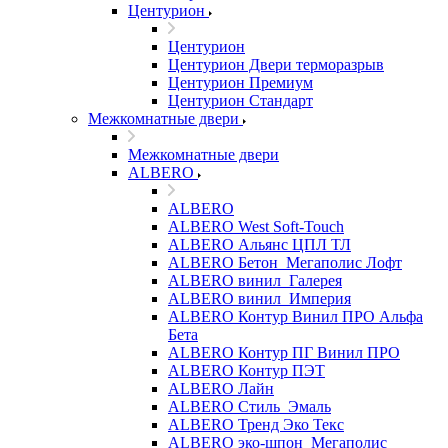
Центурион
Центурион
Центурион Двери терморазрыв
Центурион Премиум
Центурион Стандарт
Межкомнатные двери
Межкомнатные двери
ALBERO
ALBERO
ALBERO West Soft-Touch
ALBERO Альянс ЦПЛ ТЛ
ALBERO Бетон_Мегаполис Лофт
ALBERO винил_Галерея
ALBERO винил_Империя
ALBERO Контур Винил ПРО Альфа
Бета
ALBERO Контур ПГ Винил ПРО
ALBERO Контур ПЭТ
ALBERO Лайн
ALBERO Стиль_Эмаль
ALBERO Тренд Эко Текс
ALBERO эко-шпон_Мегаполис