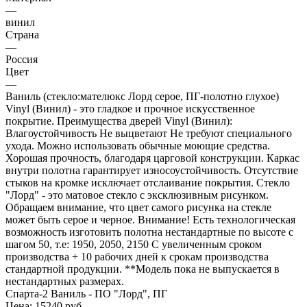
—
винил
Страна
—
Россия
Цвет
—
Ваниль (стекло:мателюкс Лорд серое, ПГ-полотно глухое)
Vinyl (Винил) - это гладкое и прочное искусственное
покрытие. Преимущества дверей Vinyl (Винил):
Влагоустойчивость Не выцветают Не требуют специального
ухода. Можно использовать обычные моющие средства.
Хорошая прочность, благодаря царговой конструкции. Каркас
внутри полотна гарантирует износоустойчивость. Отсутствие
стыков на кромке исключает отслаивание покрытия. Стекло
"Лорд" - это матовое стекло с эксклюзивным рисунком.
Обращаем внимание, что цвет самого рисунка на стекле
может быть серое и черное. Внимание! Есть технологическая
возможность изготовить полотна нестандартные по высоте с
шагом 50, т.е: 1950, 2050, 2150 С увеличенным сроком
производства + 10 рабочих дней к срокам производства
стандартной продукции. **Модель пока не выпускается в
нестандартных размерах.
Спарта-2 Ваниль - ПО "Лорд", ПГ
Цена: 15240
руб.