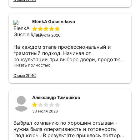
Монтаж быстро, качественно и аккуратно,
Сергея прямо рекомендую! С утра до
вечера устанавливал, монтировал, весь
мусор убирает после монтажа. Рекомендую!
ElenkA Guselnikova
3 августа 2026
На каждом этапе профессиональный и
грамотный подход. Начиная от
консультации при выборе двери, продолжая
оперативным замером, завершая быстрой и
Читать полностью
качественной установкой, а за отделку и
Отзыв 2ГИС
оформление двери - отдельное спасибо!
Рекомендуем и планируем в дальнейшем, по
вопросу дверей, обращаться сюда.
Александр Тимошков
30 июля 2026
Выбрал компанию по хорошим отзывам -
нужна была оперативность и готовность
"под ключ". В результате пришлось полтора