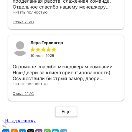
проделанная работа, слаженная команда.
Отдельное спасибо нашему менеджеру
Анастасии, помогла сделать выбор, от
Читать полностью
которого мы в восторге! Быстро ,
Отзыв 2ГИС
профессионально, рекомендую.
Лера Герлингер
10 июля 2026
Огромное спасибо менеджерам компании
Нск-Двери за клиенториентированность)
Осуществили быстрый замер, двери
оказались в наличии. По доставке
Читать полностью
отдельное спасибо, впервые встречаю
Отзыв 2ГИС
компанию, где я могу указать удобный для
меня интервал времени, а не ждать весь
день🙏 Не могу не отметить качественный
Еще
монтаж дверей, спасибо мастеру Антону за
его труд!!!
Назад к списку