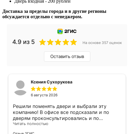
Дверь входная - 200 рублей
Доставка за пределы города и в другие регионы
обсуждается отдельно с менеджером.
4.9 из 5
На основе 357 оценок
Оставить отзыв
Ксения Сухорукова
6 августа 2026
Решили поменять двери и выбрали эту
компанию! В офисе все подсказали и по
дверям проконсультировались и по
фурнитуре. Анастасия ответила на все
Читать полностью
вопросы. Изготовление точно в срок!
Отзыв 2ГИС