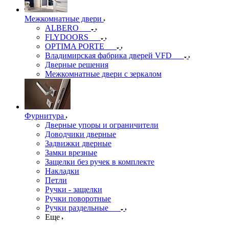
Межкомнатные двери
ALBERO
FLYDOORS
OPTIMA PORTE
Владимирская фабрика дверей VFD
Дверные решения
Межкомнатные двери c зеркалом
Фурнитура
Дверные упоры и ограничители
Доводчики дверные
Задвижки дверные
Замки врезные
Защелки без ручек в комплекте
Накладки
Петли
Ручки - защелки
Ручки поворотные
Ручки раздельные
Еще