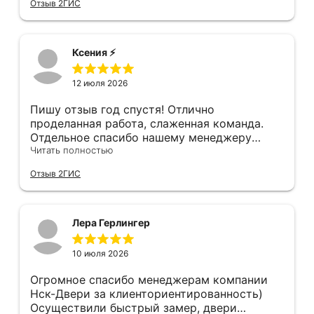
Отзыв 2ГИС
пол в квартире (явно положили не
филигранно установили, много видел других
остановившуюся диском вниз) и само
дверей, в которых видны запилы, щели, но
дверное полотно. Также, при затаскивании
нам сделали идеально, как в космическом
где-то краску подъездную обтёрли... К
корабле, не к чему придраться. Мы с женой
Ксения ⚡️
качеству двери тоже претензии - порог
довольны, спасибо!!!!
нержавеющий, обклеен плёнкой, которую
12 июля 2026
после монтажа нужно снять. Уплотнитель
порога наклеен на эту плёнку...
Пишу отзыв год спустя! Отлично
проделанная работа, слаженная команда.
Отдельное спасибо нашему менеджеру
Анастасии, помогла сделать выбор, от
Читать полностью
которого мы в восторге! Быстро ,
Отзыв 2ГИС
профессионально, рекомендую.
Лера Герлингер
10 июля 2026
Огромное спасибо менеджерам компании
Нск-Двери за клиенториентированность)
Осуществили быстрый замер, двери