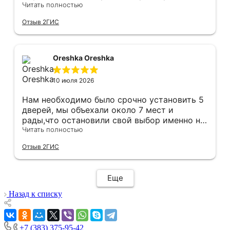
оказались в наличии. По доставке
Читать полностью
отдельное спасибо, впервые встречаю
Отзыв 2ГИС
компанию, где я могу указать удобный для
меня интервал времени, а не ждать весь
день🙏 Не могу не отметить качественный
монтаж дверей, спасибо мастеру Антону за
Oreshka Oreshka
его труд!!!
10 июля 2026
Нам необходимо было срочно установить 5
дверей, мы объехали около 7 мест и
рады,что остановили свой выбор именно на
этой компании.Здесь оказались нужные нам
Читать полностью
двери в нужной расцветке в наличии(в
Отзыв 2ГИС
других местах ожидание было от 3 недель).
Хочется отметить скорость и
добросовестность данной компании.Через
Еще
час после покупки дверей у нас уже был
замерщик на кв,на следующий день
Назад к списку
привезли двери,а еще через день их
установили! Установщики сделали свою
работу очень аккуратно, после себя убрали
+7 (383) 375-95-42