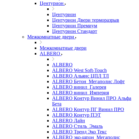
Центурион
Центурион
Центурион Двери терморазрыв
Центурион Премиум
Центурион Стандарт
Межкомнатные двери
Межкомнатные двери
ALBERO
ALBERO
ALBERO West Soft-Touch
ALBERO Альянс ЦПЛ ТЛ
ALBERO Бетон_Мегаполис Лофт
ALBERO винил_Галерея
ALBERO винил_Империя
ALBERO Контур Винил ПРО Альфа
Бета
ALBERO Контур ПГ Винил ПРО
ALBERO Контур ПЭТ
ALBERO Лайн
ALBERO Стиль_Эмаль
ALBERO Тренд Эко Текс
ALBERO эко-шпон_Мегаполис