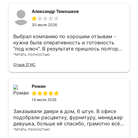
вопросу дверей, обращаться сюда.
Александр Тимошков
30 июля 2026
Выбрал компанию по хорошим отзывам -
нужна была оперативность и готовность
"под ключ". В результате пришлось полтора
часа потратить на уборку подъезда, так как
Читать полностью
монтажники решили, что в услугу
Отзыв 2ГИС
"утилизация старой двери" не входит
уборка выломанного деревянного косяка и
образовавшегося строительного мусора.
После предъявления претензии менеджеру
Роман
получил только недовольный звонок от
монтажника, никаких извинений и попыток
14 июля 2026
урегулирования. С замерщиком и
менеджером специально обговаривал, что
Заказывали двери в дом, 6 штук. В офисе
нужна утилизация, мне это затруднительно -
подобрали расцветку, фурнитуру, менеджер
ограниченные физические возможности...
девушка, больше ей спасибо, грамотно всё
Дополнение на следующий день - отберите
подсказывала и советовала. Парни
Читать полностью
у горе-монтажников болгарку - теранули
установщики, отдельное спасибо,