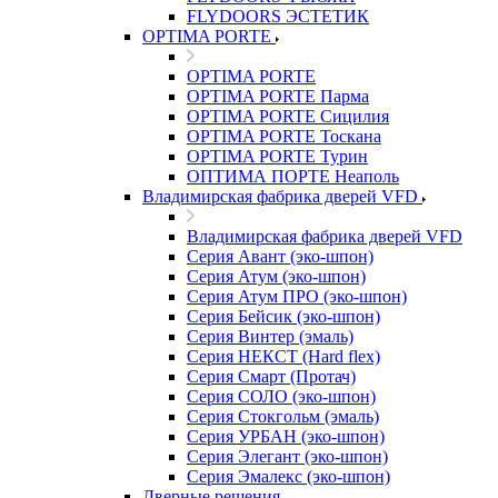
FLYDOORS ЭСТЕТИК
OPTIMA PORTE
OPTIMA PORTE
OPTIMA PORTE Парма
OPTIMA PORTE Сицилия
OPTIMA PORTE Тоскана
OPTIMA PORTE Турин
ОПТИМА ПОРТЕ Неаполь
Владимирская фабрика дверей VFD
Владимирская фабрика дверей VFD
Серия Авант (эко-шпон)
Серия Атум (эко-шпон)
Серия Атум ПРО (эко-шпон)
Серия Бейсик (эко-шпон)
Серия Винтер (эмаль)
Серия НЕКСТ (Hard flex)
Серия Смарт (Протач)
Серия СОЛО (эко-шпон)
Серия Стокгольм (эмаль)
Серия УРБАН (эко-шпон)
Серия Элегант (эко-шпон)
Серия Эмалекс (эко-шпон)
Дверные решения