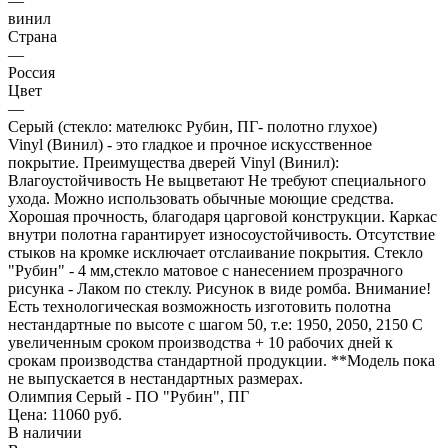
—
винил
Страна
—
Россия
Цвет
—
Серый (стекло: мателюкс Рубин, ПГ- полотно глухое)
Vinyl (Винил) - это гладкое и прочное искусственное
покрытие. Преимущества дверей Vinyl (Винил):
Влагоустойчивость Не выцветают Не требуют специального
ухода. Можно использовать обычные моющие средства.
Хорошая прочность, благодаря царговой конструкции. Каркас
внутри полотна гарантирует износоустойчивость. Отсутствие
стыков на кромке исключает отслаивание покрытия. Стекло
"Рубин" - 4 мм,стекло матовое с нанесением прозрачного
рисунка - Лаком по стеклу. Рисунок в виде ромба. Внимание!
Есть технологическая возможность изготовить полотна
нестандартные по высоте с шагом 50, т.е: 1950, 2050, 2150 С
увеличенным сроком производства + 10 рабочих дней к
срокам производства стандартной продукции. **Модель пока
не выпускается в нестандартных размерах.
Олимпия Серый - ПО "Рубин", ПГ
Цена: 11060
руб.
В наличии