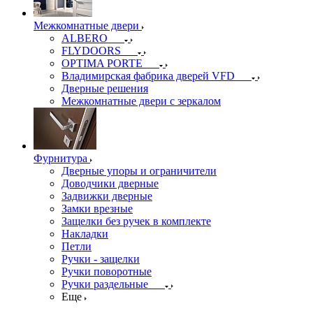
Межкомнатные двери
ALBERO
FLYDOORS
OPTIMA PORTE
Владимирская фабрика дверей VFD
Дверные решения
Межкомнатные двери c зеркалом
Фурнитура
Дверные упоры и ограничители
Доводчики дверные
Задвижки дверные
Замки врезные
Защелки без ручек в комплекте
Накладки
Петли
Ручки - защелки
Ручки поворотные
Ручки раздельные
Еще